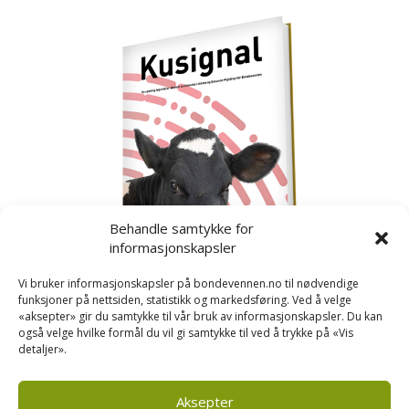
Behandle samtykke for
informasjonskapsler
Vi bruker informasjonskapsler på bondevennen.no til nødvendige
funksjoner på nettsiden, statistikk og markedsføring. Ved å velge
«aksepter» gir du samtykke til vår bruk av informasjonskapsler. Du kan
også velge hvilke formål du vil gi samtykke til ved å trykke på «Vis
detaljer».
Kusignal
Bondevennen har samla den populære serien vår
om kusignal i eit eige hefte.
Aksepter