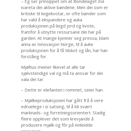
– Eg ser prinsippet om at Bondelaget må
ivareta dei aktive bøndene. Men dei som er
kritiske til leigekvotar, er ofte bønder som
har vald å ekspandere og auka
produksjonen på leigd jord og kvote,
framfor å utnytte ressursane dei har på
garden. At mange kjenner seg pressa, blant
anna av Innovasjon Norge, til å auke
produksjonen for å få tilskot og lån, har han
forståing for.
Mjølhus meiner likevel at alle tar
sjølvstendige val og må ta ansvar for dei
vala dei tar.
– Dette er elefanten i rommet, seier han.
– Mjølkeproduksjonen har gått frå å vere
edruelege i si satsing, til å bli svært
marknads- og forretningsorientert. Stadig
fleire opplever det som krevjande å
produsere mjølk og fôr på innleidde
ressursar.