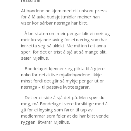
At bøndene no kjem med eit unisont press
for å få auka budsjettmidlar meiner han
viser kor sårbar næringa har blitt.
– Å be staten om meir pengar blir ei meir og
meir krevjande øving for ei næring som har
innretta seg så uklokt. Me må inn i eit anna
spor, for det er trist å sjå at så mange slit,
seier Mjølhus.
– Bondelaget kjenner seg plikta til å gjere
noko for dei aktive mjølkebøndene. Ikkje
minst fordi det går så mykje pengar ut or
næringa – til passive kvoteeigarar.
– Det er ei side å sjå det på. Men spør du
meg, må Bondelaget vere forsiktige med å
gå for ei løysing som fører til tap av
medlemmar som føler at dei har blitt vende
ryggen, åtvarar Mjølhus.