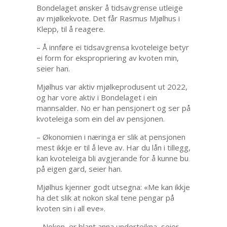
Bondelaget ønsker å tidsavgrense utleige
av mjølkekvote. Det får Rasmus Mjølhus i
Klepp, til å reagere.
– Å innføre ei tidsavgrensa kvoteleige betyr
ei form for ekspropriering av kvoten min,
seier han.
Mjølhus var aktiv mjølkeprodusent ut 2022,
og har vore aktiv i Bondelaget i ein
mannsalder. No er han pensjonert og ser på
kvoteleiga som ein del av pensjonen.
– Økonomien i næringa er slik at pensjonen
mest ikkje er til å leve av. Har du lån i tillegg,
kan kvoteleiga bli avgjerande for å kunne bu
på eigen gard, seier han.
Mjølhus kjenner godt utsegna: «Me kan ikkje
ha det slik at nokon skal tene pengar på
kvoten sin i all eve».
– Nokon, er blant anna underteikna, seier