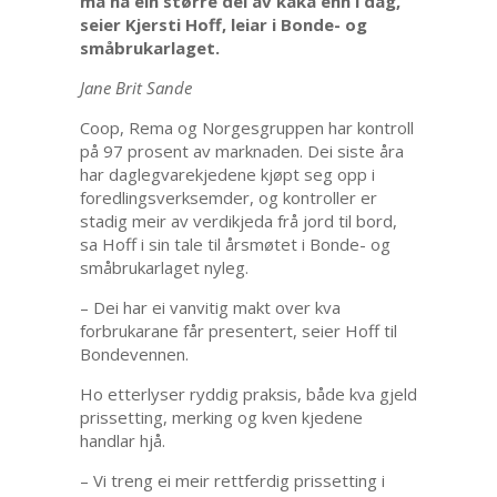
må ha ein større del av kaka enn i dag,
seier Kjersti Hoff, leiar i Bonde- og
småbrukarlaget.
Jane Brit Sande
Coop, Rema og Norgesgruppen har kontroll
på 97 prosent av marknaden. Dei siste åra
har daglegvarekjedene kjøpt seg opp i
foredlingsverksemder, og kontroller er
stadig meir av verdikjeda frå jord til bord,
sa Hoff i sin tale til årsmøtet i Bonde- og
småbrukarlaget nyleg.
– Dei har ei vanvitig makt over kva
forbrukarane får presentert, seier Hoff til
Bondevennen.
Ho etterlyser ryddig praksis, både kva gjeld
prissetting, merking og kven kjedene
handlar hjå.
– Vi treng ei meir rettferdig prissetting i