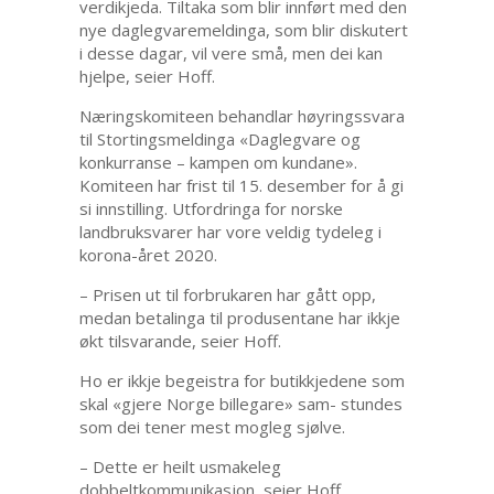
verdikjeda. Tiltaka som blir innført med den
nye daglegvaremeldinga, som blir diskutert
i desse dagar, vil vere små, men dei kan
hjelpe, seier Hoff.
Næringskomiteen behandlar høyringssvara
til Stortingsmeldinga «Daglegvare og
konkurranse – kampen om kundane».
Komiteen har frist til 15. desember for å gi
si innstilling. Utfordringa for norske
landbruksvarer har vore veldig tydeleg i
korona-året 2020.
– Prisen ut til forbrukaren har gått opp,
medan betalinga til produsentane har ikkje
økt tilsvarande, seier Hoff.
Ho er ikkje begeistra for butikkjedene som
skal «gjere Norge billegare» sam- stundes
som dei tener mest mogleg sjølve.
– Dette er heilt usmakeleg
dobbeltkommunikasjon, seier Hoff.