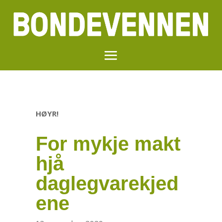
HØYR!
For mykje makt
hjå
daglegvarekjed
ene