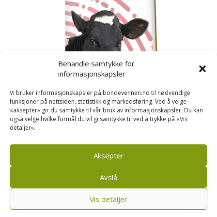
Behandle samtykke for
informasjonskapsler
Vi bruker informasjonskapsler på bondevennen.no til nødvendige
funksjoner på nettsiden, statistikk og markedsføring. Ved å velge
«aksepter» gir du samtykke til vår bruk av informasjonskapsler. Du kan
også velge hvilke formål du vil gi samtykke til ved å trykke på «Vis
detaljer».
Kusignal
Bondevennen har samla den populære serien vår
om kusignal i eit eige hefte.
Aksepter
Avslå
Vis detaljer
Bondevennen AS, Pb 208, sentrum, 4001 Stavanger