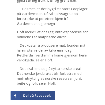
gjeld særleg frukt, bær og grønsaker.
– Til dømes er det bygd eit stort Cooplager
på Gardermoen. Då vil sjølvsagt Coop
føretrekke at potetene kjem frå
Gardermoen og omegn.
Hoff meiner at det ligg inntektspotensial for
bøndene i at matprisane aukar.
– Det kostar å produsere mat, bonden må
ha ein større del av kaka enn i dag.
Rettferda i verdien må kome gjennom heile
verdikjeda, seier Hoff.
– Det skal løne seg å nytta norske areal.
Det norske jordbruket blir forbetra med
meir utnytting av norske ressursar; jord,
beite og folk, seier Hoff.
Del på Facebook