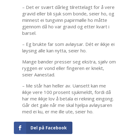
– Det er svært dårleg tilrettelagt for å vere
gravid eller bli sjuk som bonde, seier ho, og
minnest ei tungvinn papirmølle ho måtte
gjennom då ho var gravid og etter kvart i
barsel.
– Eg brukte far som avløysar. Dét er ikkje ei
løysing alle kan nytta, seier ho.
Mange bønder presser seg ekstra, sjølv om
ryggen er vond eller fingeren er knekt,
seier Aanestad.
– Me står han heller av. Uansett kan me
ikkje vere 100 prosent sjukmeldt, fordi då
har me ikkje lov å betala ei rekning eingong.
Går det gale når me skal hjelpa avløysaren
med ei ku, er me ille ute, seier ho.
Del på Facebook