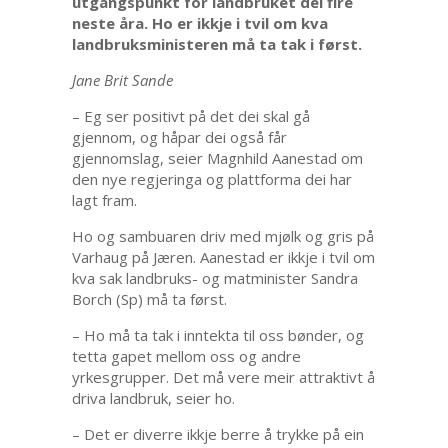
utgangspunkt for landbruket dei fire
neste åra. Ho er ikkje i tvil om kva
landbruksministeren må ta tak i først.
Jane Brit Sande
– Eg ser positivt på det dei skal gå
gjennom, og håpar dei også får
gjennomslag, seier Magnhild Aanestad om
den nye regjeringa og plattforma dei har
lagt fram.
Ho og sambuaren driv med mjølk og gris på
Varhaug på Jæren. Aanestad er ikkje i tvil om
kva sak landbruks- og matminister Sandra
Borch (Sp) må ta først.
– Ho må ta tak i inntekta til oss bønder, og
tetta gapet mellom oss og andre
yrkesgrupper. Det må vere meir attraktivt å
driva landbruk, seier ho.
– Det er diverre ikkje berre å trykke på ein