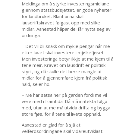
Meldinga om å styrke investeringsmidlane
gjennom statsbudsjettet, er gode nyheiter
for landbruket. Blant anna skal
lausdriftskravet følgast opp med slike
midlar. Aanestad håpar dei får nytta seg av
ordninga.
– Det vil bli snakk om mykje pengar når me
etter kvart skal investere i mjølkefjøset.
Men investeringa betyr ikkje at me kjem til å
tene meir. Kravet om lausdrift er politisk
styrt, og då skulle det berre mangle at
midlar for å gjennomføre kjem frå politisk
hald, seier ho.
– Me har satsa her på garden fordi me vil
vere med i framtida. Då må inntekta følga
med, utan at me må utvida drifta og bygga
store fjøs, for å tene til livets opphald.
Aanestad er glad for å sjå at
velferdsordningane skal vidareutviklast.