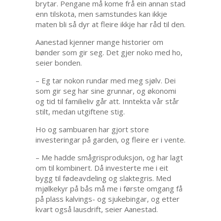
brytar. Pengane må kome frå ein annan stad
enn tilskota, men samstundes kan ikkje
maten bli så dyr at fleire ikkje har råd til den.
Aanestad kjenner mange historier om
bønder som gir seg. Det gjer noko med ho,
seier bonden.
– Eg tar nokon rundar med meg sjølv. Dei
som gir seg har sine grunnar, og økonomi
og tid til familieliv går att. Inntekta vår står
stilt, medan utgiftene stig.
Ho og sambuaren har gjort store
investeringar på garden, og fleire er i vente.
– Me hadde smågrisproduksjon, og har lagt
om til kombinert. Då investerte me i eit
bygg til fødeavdeling og slaktegris. Med
mjølkekyr på bås må me i første omgang få
på plass kalvings- og sjukebingar, og etter
kvart også lausdrift, seier Aanestad.