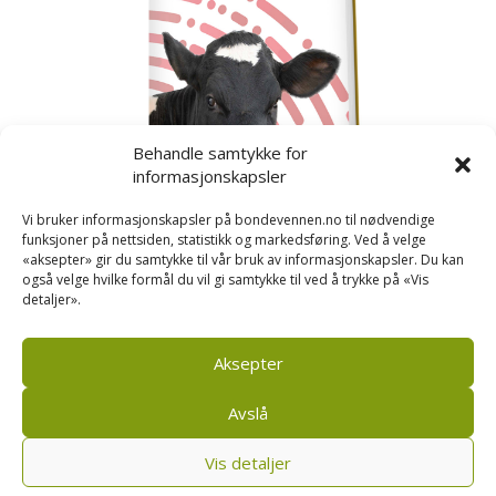
Behandle samtykke for
informasjonskapsler
Vi bruker informasjonskapsler på bondevennen.no til nødvendige
funksjoner på nettsiden, statistikk og markedsføring. Ved å velge
«aksepter» gir du samtykke til vår bruk av informasjonskapsler. Du kan
også velge hvilke formål du vil gi samtykke til ved å trykke på «Vis
detaljer».
Kusignal
Bondevennen har samla den populære serien vår
om kusignal i eit eige hefte.
Aksepter
Avslå
Vis detaljer
Bondevennen AS, Pb 208, sentrum, 4001 Stavanger