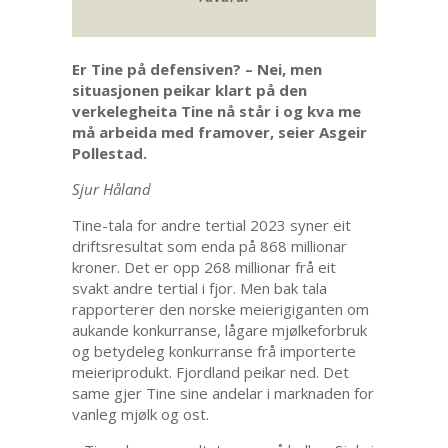
Er Tine på defensiven? – Nei, men
situasjonen peikar klart på den
verkelegheita Tine nå står i og kva me
må arbeida med framover, seier Asgeir
Pollestad.
Sjur Håland
Tine-tala for andre tertial 2023 syner eit
driftsresultat som enda på 868 millionar
kroner. Det er opp 268 millionar frå eit
svakt andre tertial i fjor. Men bak tala
rapporterer den norske meierigiganten om
aukande konkurranse, lågare mjølkeforbruk
og betydeleg konkurranse frå importerte
meieriprodukt. Fjordland peikar ned. Det
same gjer Tine sine andelar i marknaden for
vanleg mjølk og ost.