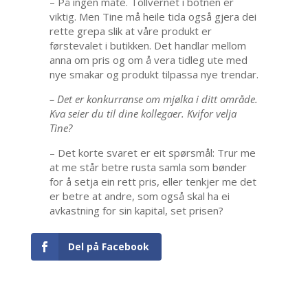
– På ingen måte. Tollvernet i botnen er
viktig. Men Tine må heile tida også gjera dei
rette grepa slik at våre produkt er
førstevalet i butikken. Det handlar mellom
anna om pris og om å vera tidleg ute med
nye smakar og produkt tilpassa nye trendar.
– Det er konkurranse om mjølka i ditt område.
Kva seier du til dine kollegaer. Kvifor velja
Tine?
– Det korte svaret er eit spørsmål: Trur me
at me står betre rusta samla som bønder
for å setja ein rett pris, eller tenkjer me det
er betre at andre, som også skal ha ei
avkastning for sin kapital, set prisen?
Del på Facebook