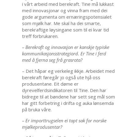
i vårt arbeid med berekraft. Tine må lukkast
med innovasjonar og vinna fram med dei
gode argumenta om ernæringspotensialet
som mjølk har. Me skal ha dei smarte,
berekraftige løysingane som til ei kvar tid
treff forbrukaren.
– Berekraft og innovasjon er kanskje typiske
kommunikasjonsstrategiord. Er Tine i ferd
med å fjerna seg frå grasrota?
– Det håpar eg verkeleg ikkje. Arbeidet med
berekraft føregår jo også ute hjå oss
produsentane. Eit døme er
dyrevelferdsindikatoren til Tine. Den har
bidrege til at bøndene har sett seg mål som
har gitt forbetring i drifta og auka lønsemda
på bruka våre.
– Er importtrugselen ei tapt sak for norske
mjølkeprodusentar?