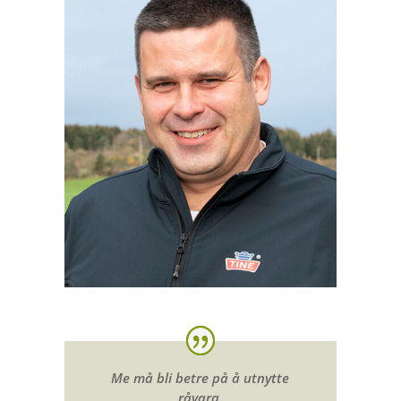
Me må bli betre på å utnytte
råvara.