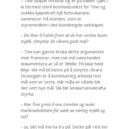
– Tine skapar resultat og er på ballen. Sjølv i
ei tid med sterk kostnadsvekst for Tine og
svekka kjøpekraft hjå forbrukarane,
summerer Hå-bonden, som er
styremedlem i det bondeeigde selskapet.
– De likar å halda fram at de har verdas beste
mjølk. Utnyttar de råvara godt nok?
– Tine kan gjerne bruka dette argumentet
meir framover, men me må samstundes
dokumentera at så er tilfelle. Flosklar held
ikkje. Me må bli betre på å utnytte råvara.
Strategien er å kontinuerleg arbeida mot
mål som er sette. Når måla er nådde blir
det sett nye mål. Slik blir konkurransekrafta
styrka.
– Kan Tine greia å snu trenden og auka
marknadsdelane for salet av vanleg mjølk og
ost?
– Ja, det må me ha tru på. Dette går rett inn