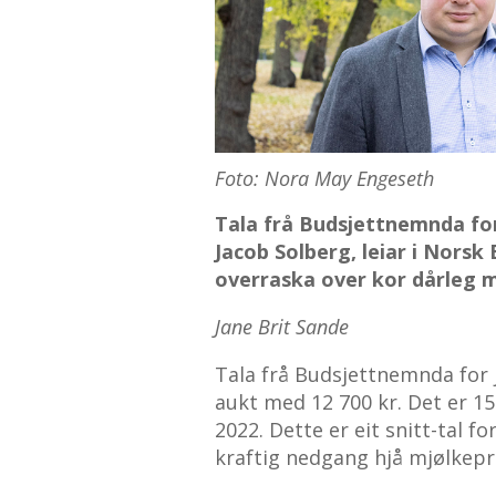
Foto: Nora May Engeseth
Tala frå Budsjettnemnda fo
Jacob Solberg, leiar i Nors
overraska over kor dårleg m
Jane Brit Sande
Tala frå Budsjettnemnda for 
aukt med 12 700 kr. Det er 1
2022. Dette er eit snitt-tal 
kraftig nedgang hjå mjølkep