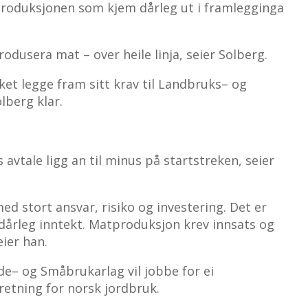
produksjonen som kjem dårleg ut i framlegginga
rodusera mat – over heile linja, seier Solberg.
ket legge fram sitt krav til Landbruks– og
lberg klar.
s avtale ligg an til minus på startstreken, seier
ed stort ansvar, risiko og investering. Det er
 dårleg inntekt. Matproduksjon krev innsats og
ier han.
de– og Småbrukarlag vil jobbe for ei
retning for norsk jordbruk.