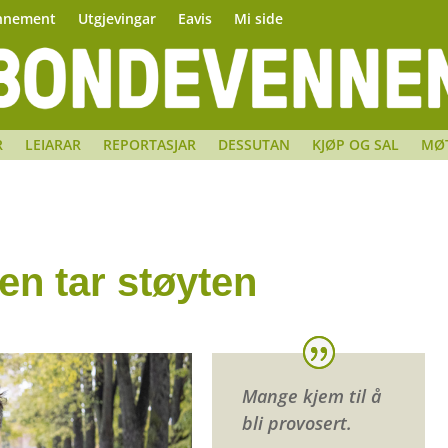
nnement
Utgjevingar
Eavis
Mi side
R
LEIARAR
REPORTASJAR
DESSUTAN
KJØP OG SAL
MØ
en tar støyten
Mange kjem til å
bli provosert.