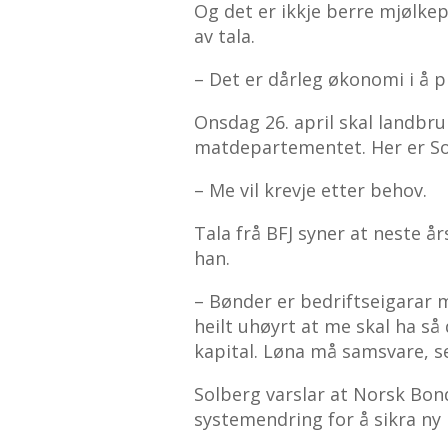
Og det er ikkje berre mjølke
av tala.
– Det er dårleg økonomi i å p
Onsdag 26. april skal landbru
matdepartementet. Her er So
– Me vil krevje etter behov.
Tala frå BFJ syner at neste år
han.
– Bønder er bedriftseigarar m
heilt uhøyrt at me skal ha så
kapital. Løna må samsvare, se
Solberg varslar at Norsk Bon
systemendring for å sikra ny 