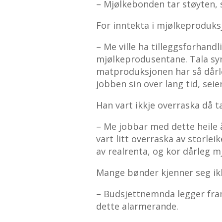
– Mjølkebonden tar støyten, 
For inntekta i mjølkeproduks
– Me ville ha tilleggsforhandl
mjølkeprodusentane. Tala syn
matproduksjonen har så dårleg
jobben sin over lang tid, seie
Han vart ikkje overraska då t
– Me jobbar med dette heile 
vart litt overraska av storlei
av realrenta, og kor dårleg 
Mange bønder kjenner seg ikkj
– Budsjettnemnda legger fram 
dette alarmerande.