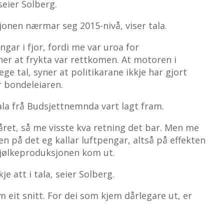
seier Solberg.
jonen nærmar seg 2015-nivå, viser tala.
ingar i fjor, fordi me var uroa for
er at frykta var rettkomen. At motoren i
e tal, syner at politikarane ikkje har gjort
r bondeleiaren.
ala frå Budsjettnemnda vart lagt fram.
året, så me visste kva retning det bar. Men me
ken på det eg kallar luftpengar, altså på effekten
mjølkeproduksjonen kom ut.
e att i tala, seier Solberg.
eit snitt. For dei som kjem dårlegare ut, er