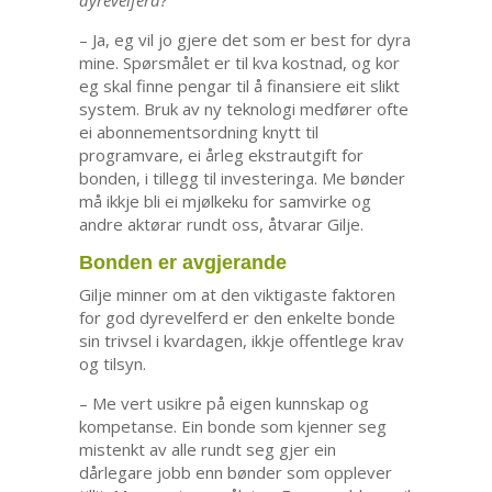
dyrevelferd?
– Ja, eg vil jo gjere det som er best for dyra
mine. Spørsmålet er til kva kostnad, og kor
eg skal finne pengar til å finansiere eit slikt
system. Bruk av ny teknologi medfører ofte
ei abonnementsordning knytt til
programvare, ei årleg ekstrautgift for
bonden, i tillegg til investeringa. Me bønder
må ikkje bli ei mjølkeku for samvirke og
andre aktørar rundt oss, åtvarar Gilje.
Bonden er avgjerande
Gilje minner om at den viktigaste faktoren
for god dyrevelferd er den enkelte bonde
sin trivsel i kvardagen, ikkje offentlege krav
og tilsyn.
– Me vert usikre på eigen kunnskap og
kompetanse. Ein bonde som kjenner seg
mistenkt av alle rundt seg gjer ein
dårlegare jobb enn bønder som opplever