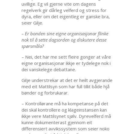
uvillige. Eg vil gjerne vite om dagens
regelverk gir dårleg velferd og stress for
dyra, eller om det eigentleg er ganske bra,
seier Gilje.
– Er bonden sine eigne organisasjonar flinke
nok til å sette dagsorden og diskutere desse
spørsmåla?
– Nei, det har me sett fleire gonger at våre
eigne organisasjonar ikkje er tydelege nok i
dei vanskelege debattane.
Gilje understrekar at det er heilt avgjerande
med eit Mattilsyn som har full tillit både hjå
bønder og forbrukarar.
– Kontrollørane må ha kompetanse på det
dei skal kontrollere og klageinstansen kan
ikkje vere Mattilsynet sjølv. Dyrevelferd må
kunne dokumenterast gjennom eit
differensiert avvikssystem som seier noko