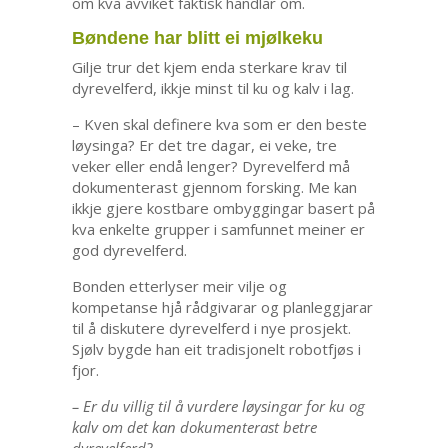
om kva avviket faktisk handlar om.
Bøndene har blitt ei mjølkeku
Gilje trur det kjem enda sterkare krav til
dyrevelferd, ikkje minst til ku og kalv i lag.
– Kven skal definere kva som er den beste
løysinga? Er det tre dagar, ei veke, tre
veker eller endå lenger? Dyrevelferd må
dokumenterast gjennom forsking. Me kan
ikkje gjere kostbare ombyggingar basert på
kva enkelte grupper i samfunnet meiner er
god dyrevelferd.
Bonden etterlyser meir vilje og
kompetanse hjå rådgivarar og planleggjarar
til å diskutere dyrevelferd i nye prosjekt.
Sjølv bygde han eit tradisjonelt robotfjøs i
fjor.
– Er du villig til å vurdere løysingar for ku og
kalv om det kan dokumenterast betre