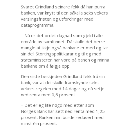
Svaret Grindland seinare fekk då han purra
banken, var knytt til den såkalla seks vekers
varslingsfristen og utfordringar med
dataprogramma.
– Nå er det ordet dugnad som gjeld i alle
område av samfunnet. Då skulle det berre
mangle at ikkje også bankane er med og tar
sin del. Stortingspolitikarar og til og med
statsministeren har vore på banen og minna
bankane om å følgja opp.
Den siste beskjeden Grindland fekk frå sin
bank, var at dei skulle framskynde seks
vekers regelen med 14 dagar og då setje
ned renta med 0,6 prosent.
– Det er eg lite nøgd med etter som
Norges Bank har sett ned renta med 1,25
prosent. Banken min burde redusert med
minst éin prosent.