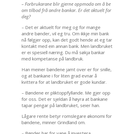
– Forbrukarane blir gjerne oppmoda om å be
om tilbod frå andre bankar. Er det aktuelt for
deg?
– Det er aktuelt for meg og for mange
andre bønder, vil eg tru. Om ikkje min bank
nå følgjer opp, kan det godt hende at eg tar
kontakt med ein annan bank. Men landbruket
er ei spesiell næring. Du må søkja bankar
med kompetanse på landbruk.
Han meiner bøndene jamt over er for snille,
og at bankane i for liten grad evnar å
kvittera for at landbruket er gode kundar.
– Bøndene er pliktoppfyllande. Me gjer opp
for oss. Det er sjeldan å høyra at bankane
tapar pengar på landbruket, seier han.
Lågare rente betyr romslegare økonomi for
bøndene, minner Grindland om.
– Bønder har for vane å investera