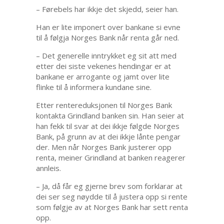
– Førebels har ikkje det skjedd, seier han.
Han er lite imponert over bankane si evne
til å følgja Norges Bank når renta går ned.
– Det generelle inntrykket eg sit att med
etter dei siste vekenes hendingar er at
bankane er arrogante og jamt over lite
flinke til å informera kundane sine.
Etter rentereduksjonen til Norges Bank
kontakta Grindland banken sin. Han seier at
han fekk til svar at dei ikkje følgde Norges
Bank, på grunn av at dei ikkje lånte pengar
der. Men når Norges Bank justerer opp
renta, meiner Grindland at banken reagerer
annleis.
– Ja, då får eg gjerne brev som forklarar at
dei ser seg nøydde til å justera opp si rente
som følgje av at Norges Bank har sett renta
opp.