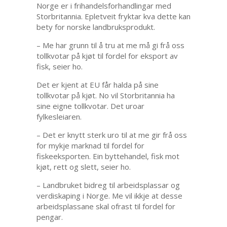
Norge er i frihandelsforhandlingar med
Storbritannia. Epletveit fryktar kva dette kan
bety for norske landbruksprodukt.
– Me har grunn til å tru at me må gi frå oss
tollkvotar på kjøt til fordel for eksport av
fisk, seier ho.
Det er kjent at EU får halda på sine
tollkvotar på kjøt. No vil Storbritannia ha
sine eigne tollkvotar. Det uroar
fylkesleiaren.
– Det er knytt sterk uro til at me gir frå oss
for mykje marknad til fordel for
fiskeeksporten. Ein byttehandel, fisk mot
kjøt, rett og slett, seier ho.
– Landbruket bidreg til arbeidsplassar og
verdiskaping i Norge. Me vil ikkje at desse
arbeidsplassane skal ofrast til fordel for
pengar.