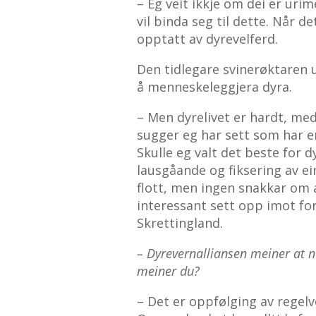
– Eg veit ikkje om dei er uri
vil binda seg til dette. Når d
opptatt av dyrevelferd.
Den tidlegare svinerøktaren u
å menneskeleggjera dyra.
– Men dyrelivet er hardt, med
sugger eg har sett som har en
Skulle eg valt det beste for 
lausgåande og fiksering av ein
flott, men ingen snakkar om 
interessant sett opp imot fo
Skrettingland.
– Dyrevernalliansen meiner at no
meiner du?
– Det er oppfølging av regelv