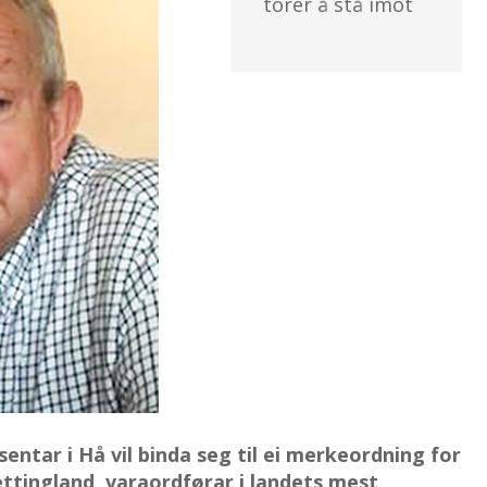
torer å stå imot
entar i Hå vil binda seg til ei merkeordning for
ettingland, varaordførar i landets mest