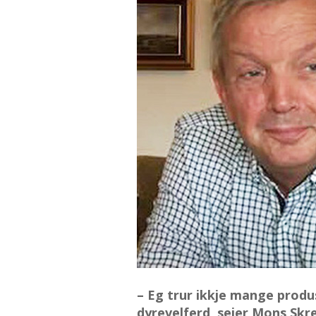
– Eg trur ikkje mange produs
dyrevelferd, seier Mons Skr