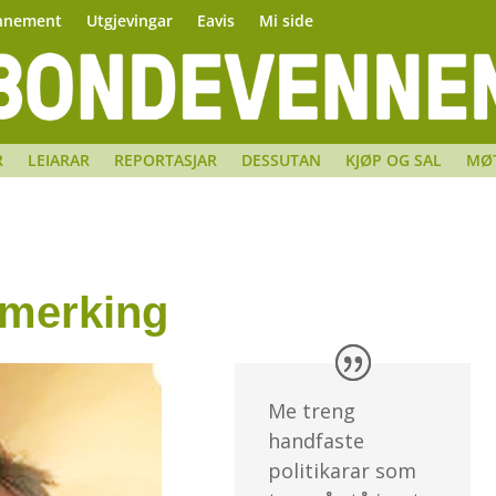
nnement
Utgjevingar
Eavis
Mi side
R
LEIARAR
REPORTASJAR
DESSUTAN
KJØP OG SAL
MØ
 merking
Me treng
handfaste
politikarar som