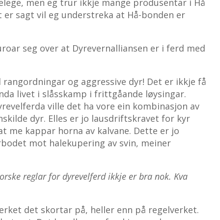
melege, men eg trur ikkje mange produsentar i Hå
et er sagt vil eg understreka at Hå-bonden er
roar seg over at Dyrevernalliansen er i ferd med
 rangordningar og aggressive dyr! Det er ikkje få
da livet i slåsskamp i frittgåande løysingar.
dyrevelferda ville det ha vore ein kombinasjon av
skilde dyr. Elles er jo lausdriftskravet for kyr
at me kappar horna av kalvane. Dette er jo
rbodet mot halekupering av svin, meiner
rske reglar for dyrevelferd ikkje er bra nok. Kva
erket det skortar på, heller enn på regelverket.