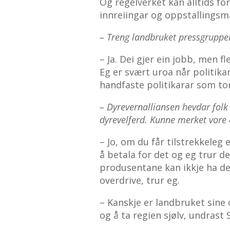
Og regelverket kan alltids fo
innreiingar og oppstallingsm
– Treng landbruket pressgrupper
– Ja. Dei gjer ein jobb, men f
Eg er svært uroa når politika
handfaste politikarar som tor
– Dyrevernalliansen hevdar folk 
dyrevelferd. Kunne merket vore 
– Jo, om du får tilstrekkeleg ek
å betala for det og eg trur de
produsentane kan ikkje ha de
overdrive, trur eg.
– Kanskje er landbruket sine 
og å ta regien sjølv, undrast 