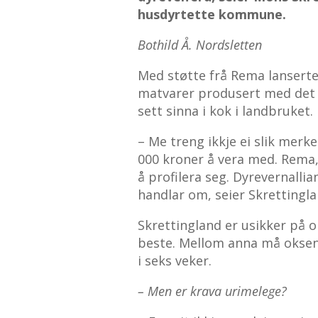
husdyrtette kommune.
Bothild Å. Nordsletten
Med støtte frå Rema lanserte
matvarer produsert med det s
sett sinna i kok i landbruket.
– Me treng ikkje ei slik merk
000 kroner å vera med. Rema,
å profilera seg. Dyrevernall
handlar om, seier Skrettingla
Skrettingland er usikker på 
beste. Mellom anna må oksen 
i seks veker.
– Men er krava urimelege?