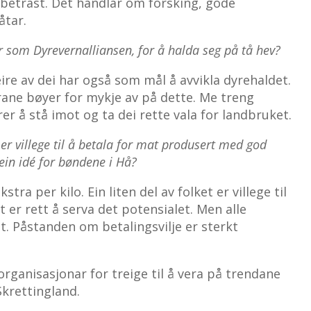
rbetrast. Det handlar om forsking, gode
åtar.
 som Dyrevernalliansen, for å halda seg på tå hev?
leire av dei har også som mål å avvikla dyrehaldet.
rane bøyer for mykje av på dette. Me treng
er å stå imot og ta dei rette vala for landbruket.
er villege til å betala for mat produsert med god
ein idé for bøndene i Hå?
stra per kilo. Ein liten del av folket er villege til
t er rett å serva det potensialet. Men alle
t. Påstanden om betalingsvilje er sterkt
organisasjonar for treige til å vera på trendane
Skrettingland.