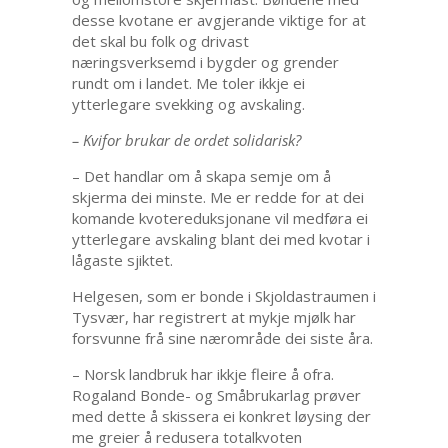
desse kvotane er avgjerande viktige for at
det skal bu folk og drivast
næringsverksemd i bygder og grender
rundt om i landet. Me toler ikkje ei
ytterlegare svekking og avskaling.
– Kvifor brukar de ordet solidarisk?
– Det handlar om å skapa semje om å
skjerma dei minste. Me er redde for at dei
komande kvotereduksjonane vil medføra ei
ytterlegare avskaling blant dei med kvotar i
lågaste sjiktet.
Helgesen, som er bonde i Skjoldastraumen i
Tysvær, har registrert at mykje mjølk har
forsvunne frå sine nærområde dei siste åra.
– Norsk landbruk har ikkje fleire å ofra.
Rogaland Bonde- og Småbrukarlag prøver
med dette å skissera ei konkret løysing der
me greier å redusera totalkvoten