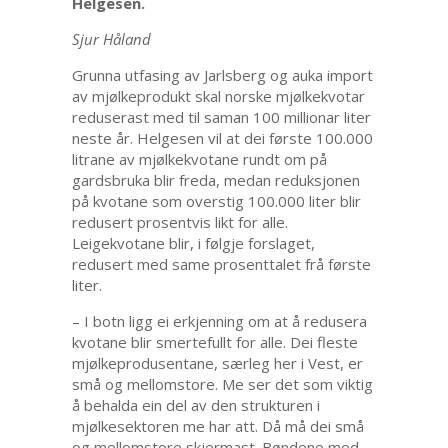
Helgesen.
Sjur Håland
Grunna utfasing av Jarlsberg og auka import
av mjølkeprodukt skal norske mjølkekvotar
reduserast med til saman 100 millionar liter
neste år. Helgesen vil at dei første 100.000
litrane av mjølkekvotane rundt om på
gardsbruka blir freda, medan reduksjonen
på kvotane som overstig 100.000 liter blir
redusert prosentvis likt for alle.
Leigekvotane blir, i følgje forslaget,
redusert med same prosenttalet frå første
liter.
– I botn ligg ei erkjenning om at å redusera
kvotane blir smertefullt for alle. Dei fleste
mjølkeprodusentane, særleg her i Vest, er
små og mellomstore. Me ser det som viktig
å behalda ein del av den strukturen i
mjølkesektoren me har att. Då må dei små
og mellomstore skjermast. Bøndene med