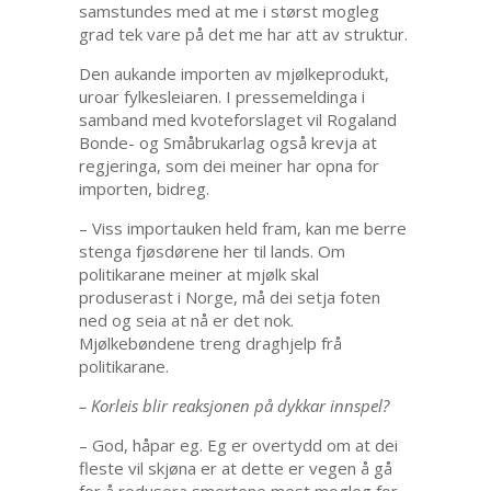
samstundes med at me i størst mogleg
grad tek vare på det me har att av struktur.
Den aukande importen av mjølkeprodukt,
uroar fylkesleiaren. I pressemeldinga i
samband med kvoteforslaget vil Rogaland
Bonde- og Småbrukarlag også krevja at
regjeringa, som dei meiner har opna for
importen, bidreg.
– Viss importauken held fram, kan me berre
stenga fjøsdørene her til lands. Om
politikarane meiner at mjølk skal
produserast i Norge, må dei setja foten
ned og seia at nå er det nok.
Mjølkebøndene treng draghjelp frå
politikarane.
– Korleis blir reaksjonen på dykkar innspel?
– God, håpar eg. Eg er overtydd om at dei
fleste vil skjøna er at dette er vegen å gå
for å redusera smertene mest mogleg for