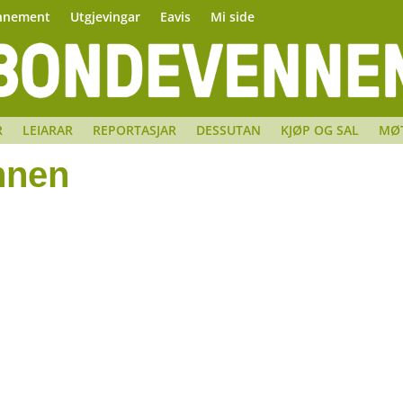
nnement
Utgjevingar
Eavis
Mi side
R
LEIARAR
REPORTASJAR
DESSUTAN
KJØP OG SAL
MØ
nnen