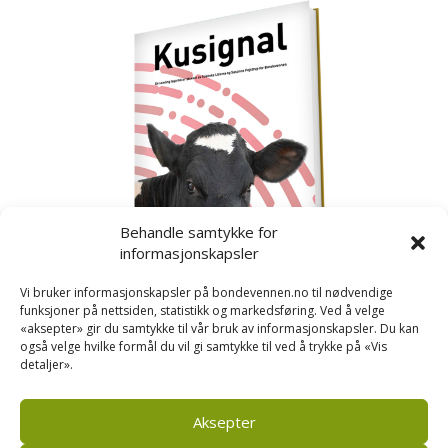
Behandle samtykke for
informasjonskapsler
Vi bruker informasjonskapsler på bondevennen.no til nødvendige
funksjoner på nettsiden, statistikk og markedsføring. Ved å velge
«aksepter» gir du samtykke til vår bruk av informasjonskapsler. Du kan
også velge hvilke formål du vil gi samtykke til ved å trykke på «Vis
detaljer».
Kusignal
Bondevennen har samla den populære serien vår
om kusignal i eit eige hefte.
Aksepter