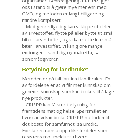
organismer. Genredigering (CRISPR) gjør
oss i stand til å gjøre mye mer enn med
GMO, og metoden er langt billigere og
mindre komplisert.
– Med genredigering kan vi klippe ut deler
av arvestoffet, flytte på eller bytte ut små
biter i arvestoffet, og vi kan sette inn små
biter i arvestoffet. Vi kan gjøre mange
endringer – samtidig og målretta, sa
seniorrådgiveren.
Betydning for landbruket
Metoden er på full fart inn i landbruket. En
av fordelene er at vi får mer kunnskap om
genene. Kunnskap som kan brukes til å lage
nye produkter.
– CRISPR kan få stor betydning for
fremtidens mat og helse. Spørsmålet er
hvordan vi kan bruke CRISPR-metoden til
det beste for samfunnet, sa Bratlie.
Forskeren ramsa opp ulike fordeler som
resistens mot meldugg i hvete,