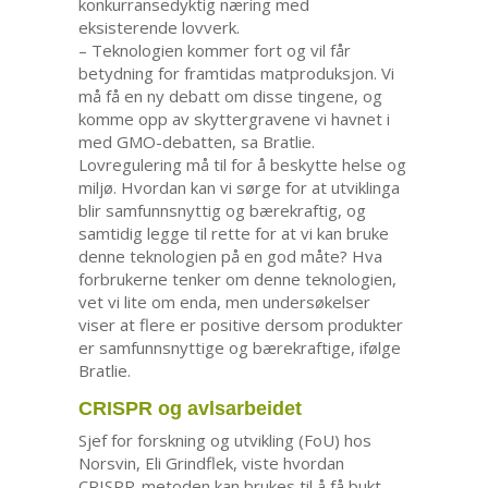
konkurransedyktig næring med
eksisterende lovverk.
– Teknologien kommer fort og vil får
betydning for framtidas matproduksjon. Vi
må få en ny debatt om disse tingene, og
komme opp av skyttergravene vi havnet i
med GMO-debatten, sa Bratlie.
Lovregulering må til for å beskytte helse og
miljø. Hvordan kan vi sørge for at utviklinga
blir samfunnsnyttig og bærekraftig, og
samtidig legge til rette for at vi kan bruke
denne teknologien på en god måte? Hva
forbrukerne tenker om denne teknologien,
vet vi lite om enda, men undersøkelser
viser at flere er positive dersom produkter
er samfunnsnyttige og bærekraftige, ifølge
Bratlie.
CRISPR og avlsarbeidet
Sjef for forskning og utvikling (FoU) hos
Norsvin, Eli Grindflek, viste hvordan
CRISPR-metoden kan brukes til å få bukt