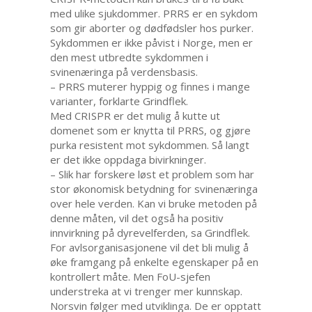
med ulike sjukdommer. PRRS er en sykdom
som gir aborter og dødfødsler hos purker.
Sykdommen er ikke påvist i Norge, men er
den mest utbredte sykdommen i
svinenæringa på verdensbasis.
– PRRS muterer hyppig og finnes i mange
varianter, forklarte Grindflek.
Med CRISPR er det mulig å kutte ut
domenet som er knytta til PRRS, og gjøre
purka resistent mot sykdommen. Så langt
er det ikke oppdaga bivirkninger.
– Slik har forskere løst et problem som har
stor økonomisk betydning for svinenæringa
over hele verden. Kan vi bruke metoden på
denne måten, vil det også ha positiv
innvirkning på dyrevelferden, sa Grindflek.
For avlsorganisasjonene vil det bli mulig å
øke framgang på enkelte egenskaper på en
kontrollert måte. Men FoU-sjefen
understreka at vi trenger mer kunnskap.
Norsvin følger med utviklinga. De er opptatt