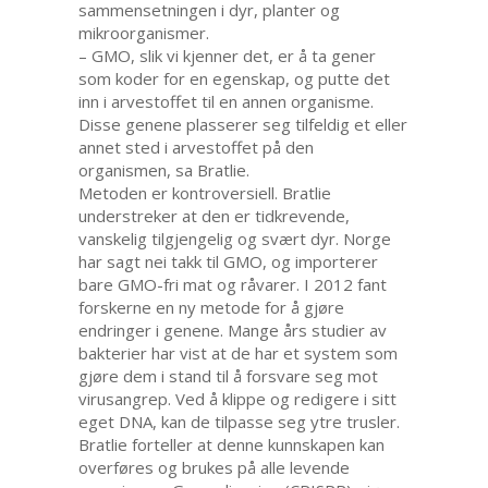
sammensetningen i dyr, planter og
mikroorganismer.
– GMO, slik vi kjenner det, er å ta gener
som koder for en egenskap, og putte det
inn i arvestoffet til en annen organisme.
Disse genene plasserer seg tilfeldig et eller
annet sted i arvestoffet på den
organismen, sa Bratlie.
Metoden er kontroversiell. Bratlie
understreker at den er tidkrevende,
vanskelig tilgjengelig og svært dyr. Norge
har sagt nei takk til GMO, og importerer
bare GMO-fri mat og råvarer. I 2012 fant
forskerne en ny metode for å gjøre
endringer i genene. Mange års studier av
bakterier har vist at de har et system som
gjøre dem i stand til å forsvare seg mot
virusangrep. Ved å klippe og redigere i sitt
eget DNA, kan de tilpasse seg ytre trusler.
Bratlie forteller at denne kunnskapen kan
overføres og brukes på alle levende