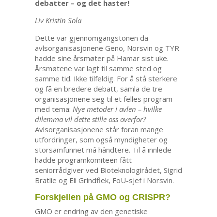
debatter – og det haster!
Liv Kristin Sola
Dette var gjennomgangstonen da
avlsorganisasjonene Geno, Norsvin og TYR
hadde sine årsmøter på Hamar sist uke.
Årsmøtene var lagt til samme sted og
samme tid. Ikke tilfeldig. For å stå sterkere
og få en bredere debatt, samla de tre
organisasjonene seg til et felles program
med tema:
Nye metoder i avlen – hvilke
dilemma vil dette stille oss overfor?
Avlsorganisasjonene står foran mange
utfordringer, som også myndigheter og
storsamfunnet må håndtere. Til å innlede
hadde programkomiteen fått
seniorrådgiver ved Bioteknologirådet, Sigrid
Bratlie og Eli Grindflek, FoU-sjef i Norsvin.
Forskjellen på GMO og CRISPR?
GMO er endring av den genetiske