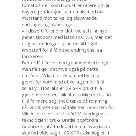
tomatplanter som blomstrer oftere og gir
høyere produksjon, samt mais med økt
motstand mot tørke, og tilsvarende
endringer og tilpassinger.
– I disse tilfellene er det ikke satt inn nye
gener slik som med klassisk GMO, men det
er gjort endringer i planten sitt eget
arvestoff for å få disse endringene, sa
forskeren.
Det er få tilfeller med genmodifiserte dyr,
men nå skjer det mye også på dette
området. Vi kan for eksempel bytte ut
genet for horn med et kolla gen for å få
kolla kyr. Hos laks er CRISPR brukt til å
gjøre fisken steril slik at den ikke er i stand
til å formere seg, med tanke på rømming.
Får vi CRISPR-mat på tallerken innen fem år,
slik enkelte forskere spår? Vil næringen ta
teknologien i bruk? Bratlie oppfordra
landbruket til å ta debatten om hvordan de
skal forholde seg til CRISPR-teknologien. I