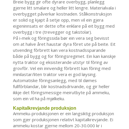
Breie bygg gir ofte dyrare overbygg, planlegg
gjerne litt smalare og heller litt lengre. Materialvala i
overbygget påverkar kostnaden. Stålkonstruksjon
er solid og kjapt å setje opp, men vil ein gjera
eigeninnsats er dette ofte enklare på eit bygg med
overbygg i tre (trevegger og takstolar).
På i-mek og fôringssida bør ein vera seg bevisst
om at halve året haustar dyra fôret ute på beite. Eit
utvending fôrbrett kan vera kostnadssparande
både på bygg og for fôringsregimet. Ein kan kanskje
nytta traktor og eksisterande utstyr til fôring av
grovfôr. Vel ein innvendig fôrbrett kan fôring med
minilastar/liten traktor vera ei god løysing.
Automatiske fôringsanlegg, med til dømes
fullfôrblandar, blir kostnadsdrivande, og gir heller
ikkje det fôringsmessige meirutbyte på ammeku,
som ein vil ha på mjølkeku.
Kapitalkrevjande produksjon
Ammeku-produksjonen er ein langsiktig produksjon
som gjer produksjonen relativt kapitalkrevjande. Ei
ammeku kostar gjerne mellom 20-30.000 kr i