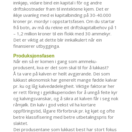
innkjøp, vidare bind ein kapital i fôr og andre
driftskostnader fram til inntektene kjem. Det er
ikkje uvanleg med ei kapitalbinding på 30-40.000
kroner pr. mordyr i oppstartsfasen. Om du startar
frå botn, av må du rekne eit driftskapitalbehov på 1
– 1,2 million kroner til ein flokk med 30 ammekyr.
Det er viktig at dette blir innkalkulert når ein
finansierer utbygginga.
Produksjonsfasen
Når ein så er komen i gang som ammeku-
produsent, kva er det som skal til for å lukkast?
Å ta vare på kalven er heilt avgjerande. Dei som
lukkast økonomisk har generelt mange fødde kalvar
pr. ku og låg kalvedødelegheit. Viktige faktorar her
er rett fôring i gjeldkuperioden for å unngå feite kyr
og kalvingsvanskar, og å sikra at kalven får i seg nok
råmjølk. Ein kalv i god vekst vil ha kortare
oppfôringstid, lågare fôrforbruk pr. kg kjøt og ofte
betre klassifisering med betre utbetalingspris for
slaktet.
Dei produsentane som lukkast best har stort fokus