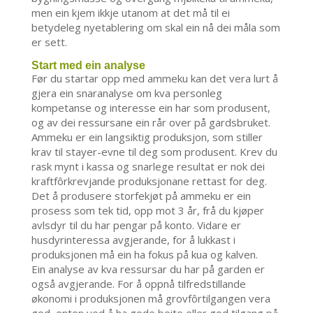
men ein kjem ikkje utanom at det må til ei
betydeleg nyetablering om skal ein nå dei måla som
er sett.
Start med ein analyse
Før du startar opp med ammeku kan det vera lurt å
gjera ein snaranalyse om kva personleg
kompetanse og interesse ein har som produsent,
og av dei ressursane ein rår over på gardsbruket.
Ammeku er ein langsiktig produksjon, som stiller
krav til stayer-evne til deg som produsent. Krev du
rask mynt i kassa og snarlege resultat er nok dei
kraftfôrkrevjande produksjonane rettast for deg.
Det å produsere storfekjøt på ammeku er ein
prosess som tek tid, opp mot 3 år, frå du kjøper
avlsdyr til du har pengar på konto. Vidare er
husdyrinteressa avgjerande, for å lukkast i
produksjonen må ein ha fokus på kua og kalven.
Ein analyse av kva ressursar du har på garden er
også avgjerande. For å oppnå tilfredstillande
økonomi i produksjonen må grovfôrtilgangen vera