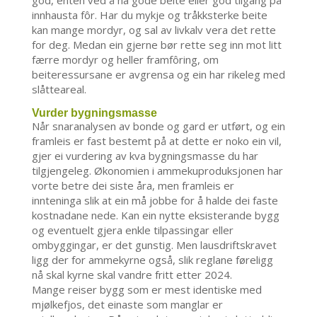
god, enten ved å ha gode beite eller god tilgang på
innhausta fôr. Har du mykje og tråkksterke beite
kan mange mordyr, og sal av livkalv vera det rette
for deg. Medan ein gjerne bør rette seg inn mot litt
færre mordyr og heller framfôring, om
beiteressursane er avgrensa og ein har rikeleg med
slåtteareal.
Vurder bygningsmasse
Når snaranalysen av bonde og gard er utført, og ein
framleis er fast bestemt på at dette er noko ein vil,
gjer ei vurdering av kva bygningsmasse du har
tilgjengeleg. Økonomien i ammekuproduksjonen har
vorte betre dei siste åra, men framleis er
innteninga slik at ein må jobbe for å halde dei faste
kostnadane nede. Kan ein nytte eksisterande bygg
og eventuelt gjera enkle tilpassingar eller
ombyggingar, er det gunstig. Men lausdriftskravet
ligg der for ammekyrne også, slik reglane føreligg
nå skal kyrne skal vandre fritt etter 2024.
Mange reiser bygg som er mest identiske med
mjølkefjos, det einaste som manglar er