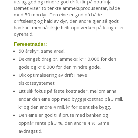
utslag god og mindre god drift får på botnlinja.
Dømet viser to tenkte ammekuprodusentar, både
med 50 mordyr. Den eine er god på både
driftsleiing og hald av dyr, den andre gjer så godt
han kan, men når ikkje heilt opp verken på leiing eller
dyrehald.
Føresetnadar:
50 årskyr, same areal.
Dekningsbidrag pr. ammeku: kr 10.000 for den
gode og kr 6.000 for den mindre gode.
Ulik optimalisering av drift i høve
tilskotssystemet.
Litt ulik fokus på faste kostnader, mellom anna
endar den eine opp med byggjekostnad på 3 mill.
kr og den andre 4 mill. kr for identiske bygg.
Den eine er god til å prute med banken og
oppnår rente på 3 %, den andre 4 %. Same
avdragstid.