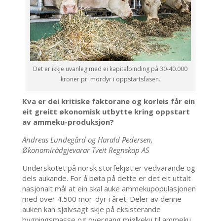
Det er ikkje uvanleg med ei kapitalbinding på 30-40.000
kroner pr. mordyr i oppstartsfasen.
Kva er dei kritiske faktorane og korleis får ein
eit greitt økonomisk utbytte kring oppstart
av ammeku-produksjon?
Andreas Lundegård og Harald Pedersen,
Økonomirådgjevarar Tveit Regnskap AS
Underskotet på norsk storfekjøt er vedvarande og
dels aukande. For å bøta på dette er det eit uttalt
nasjonalt mål at ein skal auke ammekupopulasjonen
med over 4.500 mor-dyr i året. Deler av denne
auken kan sjølvsagt skje på eksisterande
bygningsmasse og overgang mjølkeku til ammeku,