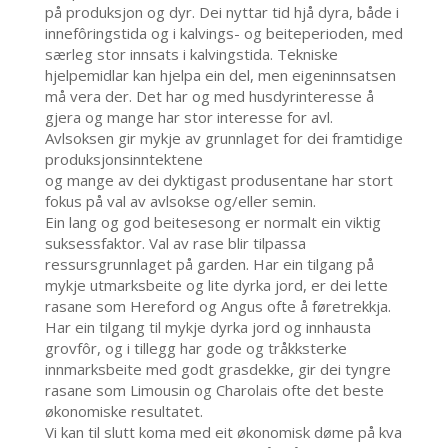
på produksjon og dyr. Dei nyttar tid hjå dyra, både i
innefôringstida og i kalvings- og beiteperioden, med
særleg stor innsats i kalvingstida. Tekniske
hjelpemidlar kan hjelpa ein del, men eigeninnsatsen
må vera der. Det har og med husdyrinteresse å
gjera og mange har stor interesse for avl.
Avlsoksen gir mykje av grunnlaget for dei framtidige
produksjonsinntektene
og mange av dei dyktigast produsentane har stort
fokus på val av avlsokse og/eller semin.
Ein lang og god beitesesong er normalt ein viktig
suksessfaktor. Val av rase blir tilpassa
ressursgrunnlaget på garden. Har ein tilgang på
mykje utmarksbeite og lite dyrka jord, er dei lette
rasane som Hereford og Angus ofte å føretrekkja.
Har ein tilgang til mykje dyrka jord og innhausta
grovfôr, og i tillegg har gode og tråkksterke
innmarksbeite med godt grasdekke, gir dei tyngre
rasane som Limousin og Charolais ofte det beste
økonomiske resultatet.
Vi kan til slutt koma med eit økonomisk døme på kva