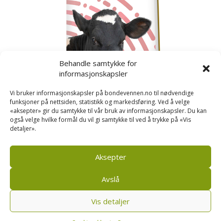
Behandle samtykke for
informasjonskapsler
Vi bruker informasjonskapsler på bondevennen.no til nødvendige
funksjoner på nettsiden, statistikk og markedsføring. Ved å velge
«aksepter» gir du samtykke til vår bruk av informasjonskapsler. Du kan
også velge hvilke formål du vil gi samtykke til ved å trykke på «Vis
detaljer».
Kusignal
Bondevennen har samla den populære serien vår
om kusignal i eit eige hefte.
Aksepter
Avslå
Vis detaljer
Bondevennen AS, Pb 208, sentrum, 4001 Stavanger