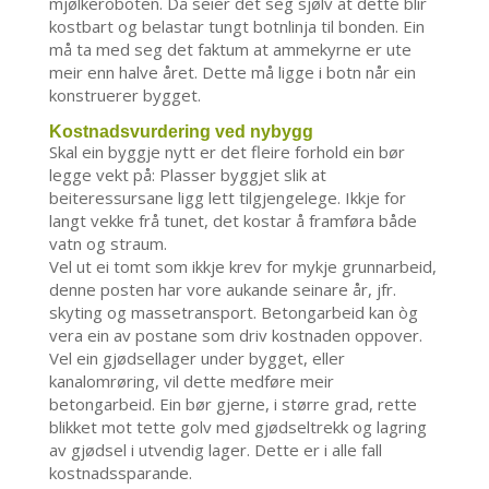
mjølkeroboten. Då seier det seg sjølv at dette blir
kostbart og belastar tungt botnlinja til bonden. Ein
må ta med seg det faktum at ammekyrne er ute
meir enn halve året. Dette må ligge i botn når ein
konstruerer bygget.
Kostnadsvurdering ved nybygg
Skal ein byggje nytt er det fleire forhold ein bør
legge vekt på: Plasser byggjet slik at
beiteressursane ligg lett tilgjengelege. Ikkje for
langt vekke frå tunet, det kostar å framføra både
vatn og straum.
Vel ut ei tomt som ikkje krev for mykje grunnarbeid,
denne posten har vore aukande seinare år, jfr.
skyting og massetransport. Betongarbeid kan òg
vera ein av postane som driv kostnaden oppover.
Vel ein gjødsellager under bygget, eller
kanalomrøring, vil dette medføre meir
betongarbeid. Ein bør gjerne, i større grad, rette
blikket mot tette golv med gjødseltrekk og lagring
av gjødsel i utvendig lager. Dette er i alle fall
kostnadssparande.