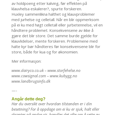
av holdpoeng etter kalving, før effekten på
klauvhelsa eskalerer?, spurte forskeren.
Huxley sammenlikna halthet og klauvproblemer
med jurhelse og celletall. Når en blir oppmerksom
på ei ku med høgt celletall eller jurbetennelse, vil en
håndtere problemet. Konsekvensene av ikke å
gjøre det blir store. Det samme burde gjelde for
klauvlidelser, mente forskeren. Problemene med
halte kyr bør håndteres før konsekvensene blir for
store, både for kua og for økonomien.
Mer informasjon:
www.dairyco.co.uk – www.storfehelse.no
www.cowsignal.com – www.kubygg.no
www.landbrugsinfo.dk
—-
Angår dette deg?
Har du oversikt over hvordan tilstanden er i din
besetning? For å oppdage om ei ku er sjuk, halt eller
skranter på andre vis, handler det ofte om å sette av