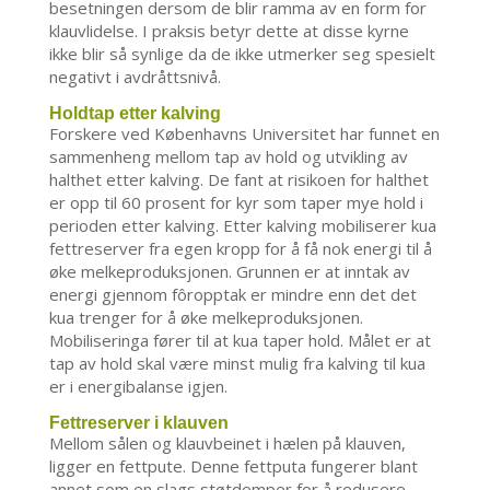
besetningen dersom de blir ramma av en form for
klauvlidelse. I praksis betyr dette at disse kyrne
ikke blir så synlige da de ikke utmerker seg spesielt
negativt i avdråttsnivå.
Holdtap etter kalving
Forskere ved Københavns Universitet har funnet en
sammenheng mellom tap av hold og utvikling av
halthet etter kalving. De fant at risikoen for halthet
er opp til 60 prosent for kyr som taper mye hold i
perioden etter kalving. Etter kalving mobiliserer kua
fettreserver fra egen kropp for å få nok energi til å
øke melkeproduksjonen. Grunnen er at inntak av
energi gjennom fôropptak er mindre enn det det
kua trenger for å øke melkeproduksjonen.
Mobiliseringa fører til at kua taper hold. Målet er at
tap av hold skal være minst mulig fra kalving til kua
er i energibalanse igjen.
Fettreserver i klauven
Mellom sålen og klauvbeinet i hælen på klauven,
ligger en fettpute. Denne fettputa fungerer blant
annet som en slags støtdemper for å redusere