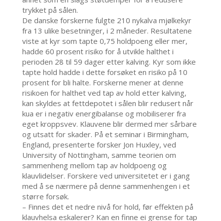
trykket på sålen.
De danske forskerne fulgte 210 nykalva mjølkekyr
fra 13 ulike besetninger, i 2 måneder. Resultatene
viste at kyr som tapte 0,75 holdpoeng eller mer,
hadde 60 prosent risiko for å utvikle halthet i
perioden 28 til 59 dager etter kalving. Kyr som ikke
tapte hold hadde i dette forsøket en risiko på 10
prosent for bli halte. Forskerne mener at denne
risikoen for halthet ved tap av hold etter kalving,
kan skyldes at fettdepotet i sålen blir redusert når
kua er i negativ energibalanse og mobiliserer fra
eget kroppsvev. Klauvene blir dermed mer sårbare
og utsatt for skader. På et seminar i Birmingham,
England, presenterte forsker Jon Huxley, ved
University of Nottingham, samme teorien om
sammenheng mellom tap av holdpoeng og
klauvlidelser. Forskere ved universitetet er i gang
med å se nærmere på denne sammenhengen i et
større forsøk.
– Finnes det et nedre nivå for hold, før effekten på
klauvhelsa eskalerer? Kan en finne ei grense for tap