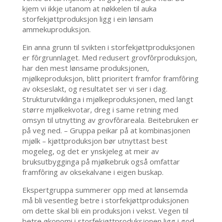
kjem vi ikkje utanom at nøkkelen til auka
storfekjøttproduksjon ligg i ein lønsam
ammekuproduksjon.
Ein anna grunn til svikten i storfekjøttproduksjonen
er fôrgrunnlaget. Med redusert grovfôrproduksjon,
har den mest lønsame produksjonen,
mjølkeproduksjon, blitt prioritert framfor framfôring
av okseslakt, og resultatet ser vi ser i dag.
Strukturutviklinga i mjølkeproduksjonen, med langt
større mjølkekvotar, dreg i same retning med
omsyn til utnytting av grovfôrareala. Beitebruken er
på veg ned. – Gruppa peikar på at kombinasjonen
mjølk – kjøttproduksjon bør utnyttast best
mogeleg, og det er ynskjeleg at meir av
bruksutbygginga på mjølkebruk også omfattar
framfôring av oksekalvane i eigen buskap.
Ekspertgruppa summerer opp med at lønsemda
må bli vesentleg betre i storfekjøttproduksjonen
om dette skal bli ein produksjon i vekst. Vegen til
betre økonomi i storfekjøttproduksjonen ligg i god