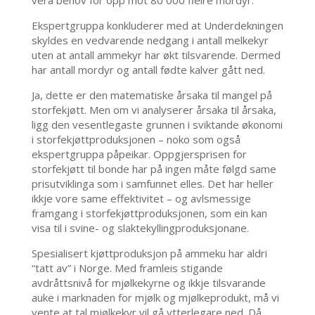
Ekspertgruppa konkluderer med at Underdekningen
skyldes en vedvarende nedgang i antall melkekyr
uten at antall ammekyr har økt tilsvarende. Dermed
har antall mordyr og antall fødte kalver gått ned.
Ja, dette er den matematiske årsaka til mangel på
storfekjøtt. Men om vi analyserer årsaka til årsaka,
ligg den vesentlegaste grunnen i sviktande økonomi
i storfekjøttproduksjonen – noko som også
ekspertgruppa påpeikar. Oppgjersprisen for
storfekjøtt til bonde har på ingen måte følgd same
prisutviklinga som i samfunnet elles. Det har heller
ikkje vore same effektivitet – og avlsmessige
framgang i storfekjøttproduksjonen, som ein kan
visa til i svine- og slaktekyllingproduksjonane.
Spesialisert kjøttproduksjon på ammeku har aldri
“tatt av” i Norge. Med framleis stigande
avdråttsnivå for mjølkekyrne og ikkje tilsvarande
auke i marknaden for mjølk og mjølkeprodukt, må vi
vente at tal mjølkekyr vil gå ytterlegare ned. Då