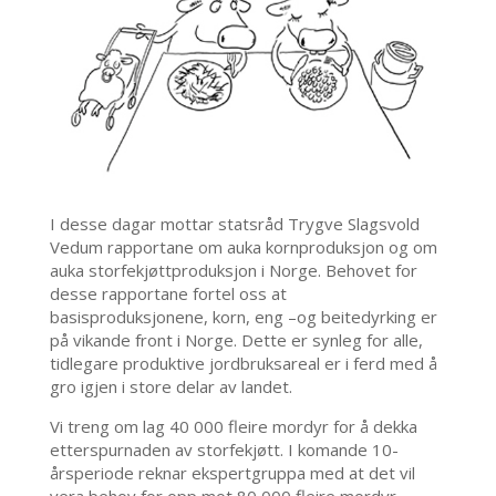
I desse dagar mottar statsråd Trygve Slagsvold
Vedum rapportane om auka kornproduksjon og om
auka storfekjøttproduksjon i Norge. Behovet for
desse rapportane fortel oss at
basisproduksjonene, korn, eng –og beitedyrking er
på vikande front i Norge. Dette er synleg for alle,
tidlegare produktive jordbruksareal er i ferd med å
gro igjen i store delar av landet.
Vi treng om lag 40 000 fleire mordyr for å dekka
etterspurnaden av storfekjøtt. I komande 10-
årsperiode reknar ekspertgruppa med at det vil
vera behov for opp mot 80 000 fleire mordyr.