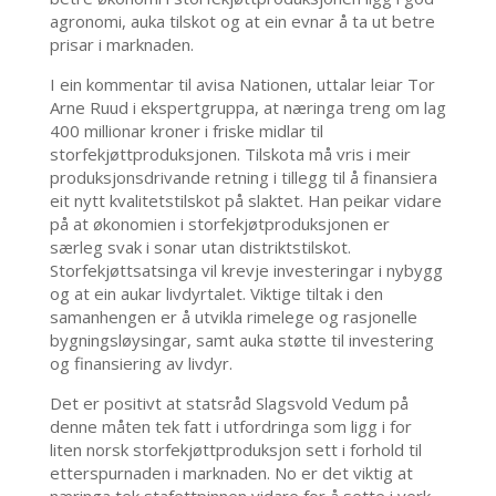
agronomi, auka tilskot og at ein evnar å ta ut betre
prisar i marknaden.
I ein kommentar til avisa Nationen, uttalar leiar Tor
Arne Ruud i ekspertgruppa, at næringa treng om lag
400 millionar kroner i friske midlar til
storfekjøttproduksjonen. Tilskota må vris i meir
produksjonsdrivande retning i tillegg til å finansiera
eit nytt kvalitetstilskot på slaktet. Han peikar vidare
på at økonomien i storfekjøtproduksjonen er
særleg svak i sonar utan distriktstilskot.
Storfekjøttsatsinga vil krevje investeringar i nybygg
og at ein aukar livdyrtalet. Viktige tiltak i den
samanhengen er å utvikla rimelege og rasjonelle
bygningsløysingar, samt auka støtte til investering
og finansiering av livdyr.
Det er positivt at statsråd Slagsvold Vedum på
denne måten tek fatt i utfordringa som ligg i for
liten norsk storfekjøttproduksjon sett i forhold til
etterspurnaden i marknaden. No er det viktig at
næringa tek stafettpinnen vidare for å sette i verk