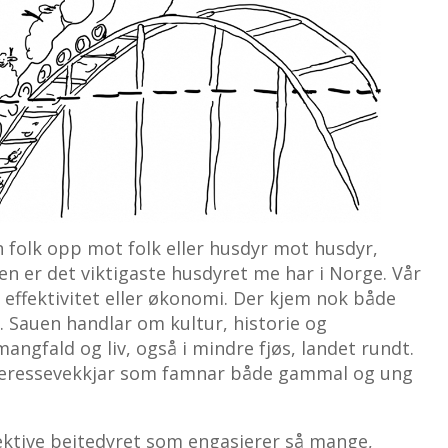
 folk opp mot folk eller husdyr mot husdyr,
en er det viktigaste husdyret me har i Norge. Vår
 effektivitet eller økonomi. Der kjem nok både
t. Sauen handlar om kultur, historie og
mangfald og liv, også i mindre fjøs, landet rundt.
nteressevekkjar som famnar både gammal og ung
ektive beitedyret som engasjerer så mange,