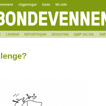
nnement
Utgjevingar
Eavis
Mi side
R
LEIARAR
REPORTASJAR
DESSUTAN
KJØP OG SAL
MØ
 lenge?