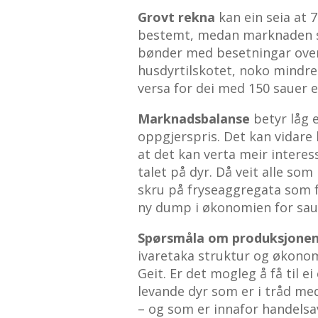
Grovt rekna
kan ein seia at 
bestemt, medan marknaden sy
bønder med besetningar over 1
husdyrtilskotet, noko mindre v
versa for dei med 150 sauer e
Marknadsbalanse
betyr låg 
oppgjerspris. Det kan vidare
at det kan verta meir intere
talet på dyr. Då veit alle so
skru på fryseaggregata som 
ny dump i økonomien for sa
Spørsmåla om produksjone
ivaretaka struktur og økonom
Geit. Er det mogleg å få til 
levande dyr som er i tråd med
– og som er innafor handelsa