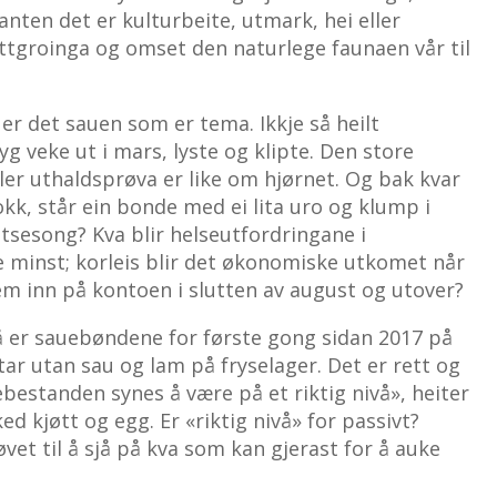
 anten det er kulturbeite, utmark, hei eller
attgroinga og omset den naturlege faunaen vår til
er det sauen som er tema. Ikkje så heilt
yg veke ut i mars, lyste og klipte. Den store
ller uthaldsprøva er like om hjørnet. Og bak kvar
lokk, står ein bonde med ei lita uro og klump i
stsesong? Kva blir helseutfordringane i
e minst; korleis blir det økonomiske utkomet når
m inn på kontoen i slutten av august og utover?
 er sauebøndene for første gong sidan 2017 på
tar utan sau og lam på fryselager. Det er rett og
bestanden synes å være på et riktig nivå», heiter
d kjøtt og egg. Er «riktig nivå» for passivt?
øvet til å sjå på kva som kan gjerast for å auke