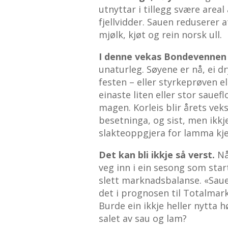
utnyttar i tillegg svære areal
fjellvidder. Sauen reduserer 
mjølk, kjøt og rein norsk ull.
I denne vekas Bondevennen
unaturleg. Søyene er nå, ei dr
festen – eller styrkeprøven e
einaste liten eller stor sauef
magen. Korleis blir årets vek
besetninga, og sist, men ikkj
slakteoppgjera for lamma kje
Det kan bli ikkje så verst.
Nå
veg inn i ein sesong som star
slett marknadsbalanse. «Saue
det i prognosen til Totalmarke
Burde ein ikkje heller nytta h
salet av sau og lam?