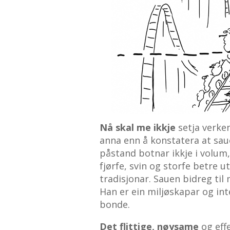
Nå skal me ikkje
setja verken
anna enn å konstatera at sau
påstand botnar ikkje i volum,
fjørfe, svin og storfe betre u
tradisjonar. Sauen bidreg til 
Han er ein miljøskapar og i
bonde.
Det flittige,
nøysame
og eff