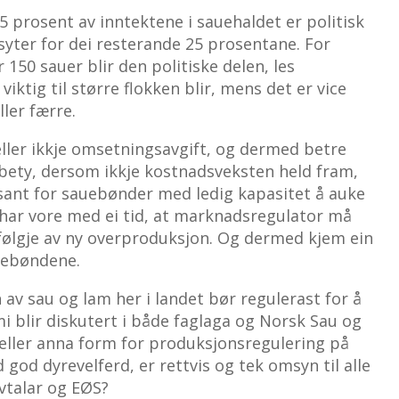
75 prosent av inntektene i sauehaldet er politisk
ter for dei resterande 25 prosentane. For
50 sauer blir den politiske delen, les
iktig til større flokken blir, mens det er vice
ller færre.
eller ikkje omsetningsavgift, og dermed betre
 bety, dersom ikkje kostnadsveksten held fram,
ssant for sauebønder med ledig kapasitet å auke
m har vore med ei tid, at marknadsregulator må
følgje av ny overproduksjon. Og dermed kjem ein
uebøndene.
n
av sau og lam her i landet bør regulerast for å
i blir diskutert i både faglaga og Norsk Sau og
ei eller anna form for produksjonsregulering på
 god dyrevelferd, er rettvis og tek omsyn til alle
vtalar og EØS?