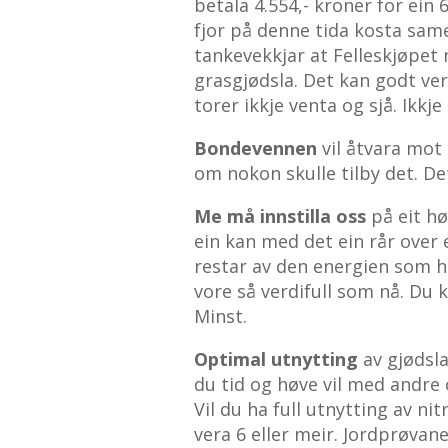
betala 4.554,- kroner for ein
fjor på denne tida kosta same 
tankevekkjar at Felleskjøpet
grasgjødsla. Det kan godt ver
torer ikkje venta og sjå. Ikkje t
Bondevennen
vil åtvara mot 
om nokon skulle tilby det. Det
Me må innstilla oss
på eit hø
ein kan med det ein rår over e
restar av den energien som 
vore så verdifull som nå. Du 
Minst.
Optimal utnytting
av gjødsl
du tid og høve vil med andre 
Vil du ha full utnytting av ni
vera 6 eller meir. Jordprøvan