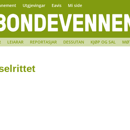
nnement
Utgjevingar
Eavis
Mi side
R
LEIARAR
REPORTASJAR
DESSUTAN
KJØP OG SAL
MØ
elrittet