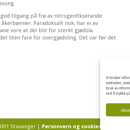
sesong.
 god tilgang på frø av nitrogenfikserande
 åkerbønner. Paradoksalt nok, har ei av
ne vore at dei blir for sterkt gjødsla.
t liten fare for overgjødsling. Det var før det.
Vi bruker inf
nettsiden, sta
bruk av inform
ved å trykke på
Aks
4001 Stavanger |
Personvern og cookies regler