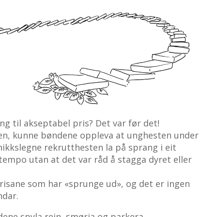
g til akseptabel pris? Det var før det!
toren, kunne bøndene oppleva at unghesten under
ikkslegne rekrutthesten la på sprang i eit
tempo utan at det var råd å stagga dyret eller
prisane som har «sprunge ud», og det er ingen
ndar.
ene spyla rein, smørja og parkera