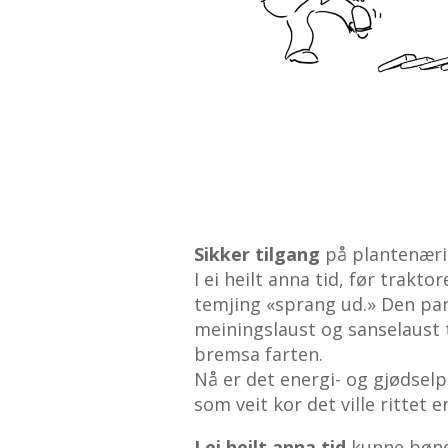
Sikker tilgang
på plantenærin
I ei heilt anna tid, før trak
temjing «sprang ud.» Den pan
meiningslaust og sanselaust 
bremsa farten.
Nå er det energi- og gjødsel
som veit kor det ville rittet e
I ei heilt anna tid
kunne bønd