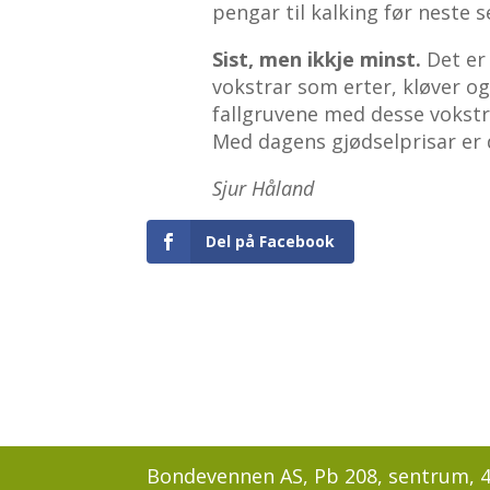
pengar til kalking før neste 
Sist, men ikkje minst.
Det er
vokstrar som erter, kløver og
fallgruvene med desse vokstra
Med dagens gjødselprisar er de
Sjur Håland
Del på Facebook
Bondevennen AS, Pb 208, sentrum, 