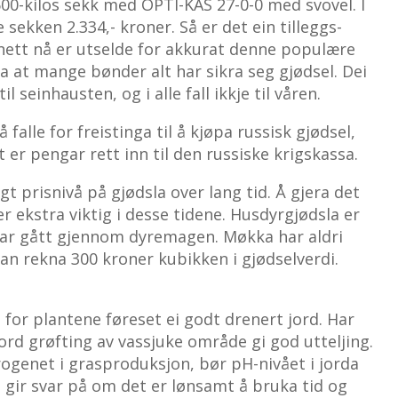
 600-kilos sekk med OPTI-KAS 27-0-0 med svovel. I
sekken 2.334,- kroner. Så er det ein tilleggs-
 nett nå er utselde for akkurat denne populære
a at mange bønder alt har sikra seg gjødsel. Dei
il seinhausten, og i alle fall ikkje til våren.
å falle for freistinga til å kjøpa russisk gjødsel,
 er pengar rett inn til den russiske krigskassa.
gt prisnivå på gjødsla over lang tid. Å gjera det
r ekstra viktig i desse tidene. Husdyrgjødsla er
har gått gjennom dyremagen. Møkka har aldri
kan rekna 300 kroner kubikken i gjødselverdi.
a for plantene føreset ei godt drenert jord. Har
ord grøfting av vassjuke område gi god utteljing.
trogenet i grasproduksjon, bør pH-nivået i jorda
e gir svar på om det er lønsamt å bruka tid og