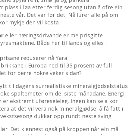
r plass i løa etter ferdig sesong utan å ofre ein
neste vår. Det var før det. Nå lurer alle på om
 kor mykje den vil kosta.
ar
eller næringsdrivande er me prisgitte
esmaktene. Både her til lands og elles i
prisane reduserer nå Yara
brikkane i Europa ned til 35 prosent av full
det for berre nokre veker sidan?
ytt til dagens surrealistiske mineralgjødselstatus
kloke spaltemeter om dei siste månadane. Energi-
er ekstremt uføreseieleg. Ingen kan seia kor
ra at det vil vera nok mineralgjødsel å få fatt i
ny vekstsesong dukkar opp rundt neste sving.
blør. Det kjennest også på kroppen når ein må