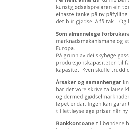
kunstgjødselspreiaren ein tør
einaste tanke på ny påfylling 
det blir gjødsel å få tak i. Og
Som alminnelege forbrukar
marknadsmekanismane og styr
Europa.
På grunn av dei skyhøge gass
produksjonskapasiteten til fa
kapasitet. Kven skulle trudd 
Årsaker og samanhengar
kn
har det vore skrive tallause 
og dermed gjødselmarknaden 
løpet endar. Ingen kan garante
til lettløyselege prisar når 
Bankkontoane
til bøndene 