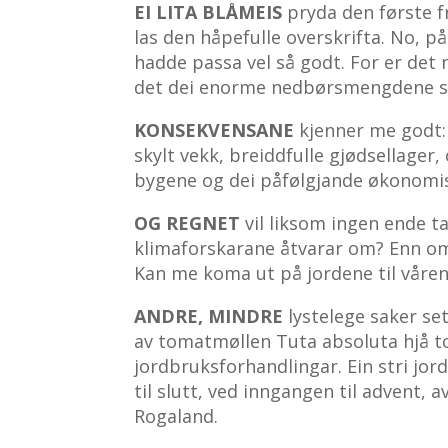
EI LITA BLÅMEIS
pryda den første f
las den håpefulle overskrifta. No, på
hadde passa vel så godt. For er det 
det dei enorme nedbørsmengdene som
KONSEKVENSANE
kjenner me godt: 
skylt vekk, breiddfulle gjødsellager
bygene og dei påfølgjande økonomis
OG REGNET
vil liksom ingen ende t
klimaforskarane åtvarar om? Enn om
Kan me koma ut på jordene til våre
ANDRE, MINDRE
lystelege saker se
av tomatmøllen Tuta absoluta hjå 
jordbruksforhandlingar. Ein stri jo
til slutt, ved inngangen til advent, 
Rogaland.