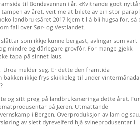
ramsida til Bondevennen i år. «Kvitrande godt nyttå
 tampen av året, veit me at bilete av ein stor parapl
noko landbruksåret 2017 kjem til å bli hugsa for, så 
 fall over Sør- og Vestlandet.
slåttar som ikkje kunne bergast, avlingar som vart
, og mindre og dårlegare grovfôr. For mange gjekk
ke tapa på sinnet laus.
a. Uroa melder seg. Er dette den framtida
 bakken ikkje frys skikkeleg til under vintermånad
n?
tte og sitt preg på landbruksnæringa dette året. Fu
tomatprodusentar på Jæren. Utmattande
rdvernskamp i Bergen. Overproduksjon av lam og sau
avsløring av slett dyrevelferd hjå svineprodusentar i