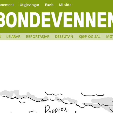
nnement
Utgjevingar
Eavis
Mi side
R
LEIARAR
REPORTASJAR
DESSUTAN
KJØP OG SAL
MØ