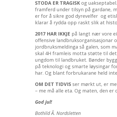
STODA ER TRAGISK
og uakseptabel. 
framferd under tilsyn på gardane, men
er for å sikre god dyrevelfer og eti
klarar å rydda opp raskt slik at hist
2017 HAR IKKJE
på langt nær vore eit
offensive landbruksorganisasjonar og
jordbruksmeldinga så galen, som man
skal 4H framleis motta støtte til det
ungdom til landbruket. Bønder bygger
på teknologi og smarte løysingar fo
har. Og blant forbrukarane held int
OM DET TIDVIS
ser mørkt ut, er mei
– me må alle eta. Og maten, den er
God jul!
Bothild Å. Nordsletten