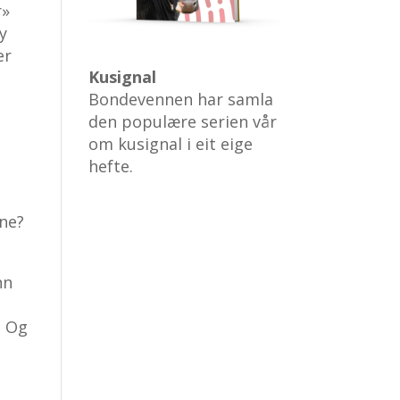
r»
y
er
Kusignal
Bondevennen har samla
den populære serien vår
om kusignal i eit eige
hefte.
ane?
nn
. Og