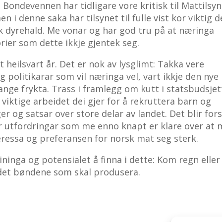
Bondevennen har tidligare vore kritisk til Mattilsyn
 i denne saka har tilsynet til fulle vist kor viktig d
sk dyrehald. Me vonar og har god tru på at næringa
orier som dette ikkje gjentek seg.
 heilsvart år. Det er nok av lysglimt: Takka vere
 politikarar som vil næringa vel, vart ikkje den nye
ge frykta. Trass i framlegg om kutt i statsbudsjet
 viktige arbeidet dei gjer for å rekruttera barn og
 og satsar over store delar av landet. Det blir for
r utfordringar som me enno knapt er klare over at 
eressa og preferansen for norsk mat seg sterk.
ninga og potensialet å finna i dette: Kom regn eller
 det bøndene som skal produsera.