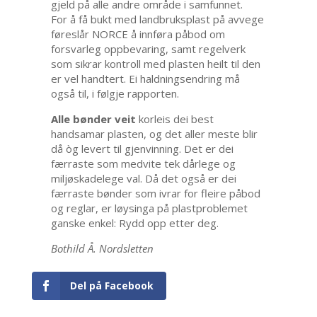
gjeld på alle andre område i samfunnet.
For å få bukt med landbruksplast på avvege
føreslår NORCE å innføra påbod om
forsvarleg oppbevaring, samt regelverk
som sikrar kontroll med plasten heilt til den
er vel handtert. Ei haldningsendring må
også til, i følgje rapporten.
Alle bønder veit
korleis dei best
handsamar plasten, og det aller meste blir
då òg levert til gjenvinning. Det er dei
færraste som medvite tek dårlege og
miljøskadelege val. Då det også er dei
færraste bønder som ivrar for fleire påbod
og reglar, er løysinga på plastproblemet
ganske enkel: Rydd opp etter deg.
Bothild Å. Nordsletten
Del på Facebook