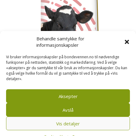
Behandle samtykke for
informasjonskapsler
Vi bruker informasjonskapsler på bondevennen.no til nødvendige
funksjoner på nettsiden, statistikk og markedsføring. Ved å velge
«aksepter» gir du samtykke til vår bruk av informasjonskapsler. Du kan
også velge hvilke formål du vil gi samtykke til ved å trykke på «Vis
detaljer».
Kusignal
Bondevennen har samla den populære serien vår
om kusignal i eit eige hefte.
Aksepter
Avslå
Vis detaljer
Bondevennen AS, Pb 208, sentrum, 4001 Stavanger