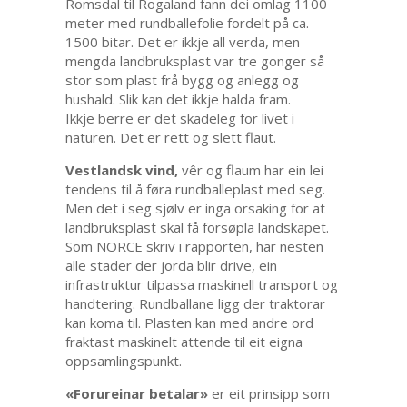
Romsdal til Rogaland fann dei omlag 1100
meter med rundballefolie fordelt på ca.
1500 bitar. Det er ikkje all verda, men
mengda landbruksplast var tre gonger så
stor som plast frå bygg og anlegg og
hushald. Slik kan det ikkje halda fram.
Ikkje berre er det skadeleg for livet i
naturen. Det er rett og slett flaut.
Vestlandsk vind,
vêr og flaum har ein lei
tendens til å føra rundballeplast med seg.
Men det i seg sjølv er inga orsaking for at
landbruksplast skal få forsøpla landskapet.
Som NORCE skriv i rapporten, har nesten
alle stader der jorda blir drive, ein
infrastruktur tilpassa maskinell transport og
handtering. Rundballane ligg der traktorar
kan koma til. Plasten kan med andre ord
fraktast maskinelt attende til eit eigna
oppsamlingspunkt.
«Forureinar betalar»
er eit prinsipp som