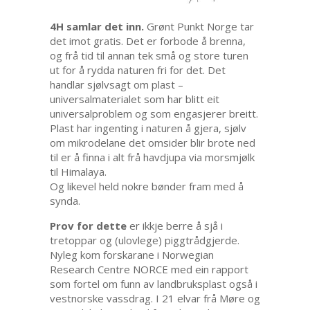
4H samlar det inn.
Grønt Punkt Norge tar
det imot gratis. Det er forbode å brenna,
og frå tid til annan tek små og store turen
ut for å rydda naturen fri for det. Det
handlar sjølvsagt om plast –
universalmaterialet som har blitt eit
universalproblem og som engasjerer breitt.
Plast har ingenting i naturen å gjera, sjølv
om mikrodelane det omsider blir brote ned
til er å finna i alt frå havdjupa via morsmjølk
til Himalaya.
Og likevel held nokre bønder fram med å
synda.
Prov for dette
er ikkje berre å sjå i
tretoppar og (ulovlege) piggtrådgjerde.
Nyleg kom forskarane i Norwegian
Research Centre NORCE med ein rapport
som fortel om funn av landbruksplast også i
vestnorske vassdrag. I 21 elvar frå Møre og