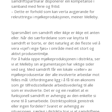
samdriftspartnarar disponerer ein kompetanse i
samband med ferie og fritid.
– Dette er forhold som kan verta avgjerande for
rekruttringa i mjølkeproduksjonen, meiner Melleby.
Spørsmålet om samdrift eller ikkje er ikkje eit anten
eller. Når dei særfordelane som var knytta til
samdrift er borte, er det naturleg at dei fleste vel å
vera «sjef i eige fjøs» i område med eit stort og
aktivt produsentmiljø.
For å halda oppe mjølkeproduksjonen i distrikta, ser
vi at Melleby sin argumentasjon har viktige sider
ved seg. Med samdrift får ein lokale «celler» av
mjølkeprodusentar der alle involverte arbeidar mot
felles mål. Utfordringane ligg i å få til ein økonomi
som gir tilfredsstellande arbeidsvederlag til alle
som er involverte. Det er og ein realitet at ei
funksjonell samdrift er avhengig av den enkelte si
evne til å samarbeide. Distriktspolitisk genistrek
eller ingen fordeler? Svaret er avhengig av
situasjonen, særleg i distrikta trur vi at samdriftene