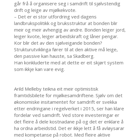
går frå å organisere seg i samdrift til sjølvstendig
drift og leige av mjølkekvote.
– Det er ei stor utfordring ved dagens
landbrukspolitikk og bruksstruktur at bonden blir
meir og meir avhengig av andre. Bonden leiger jord,
leiger kvote, leiger arbeidskraft og låner pengar.
Kor blir det av den sjølveigande bonden?
Strukturutviklinga fører til at den aktive må leige,
den passive kan hauste, sa Skadberg.
Han konkluderte med at dette er eit skjørt system
som ikkje kan vare evig.
Arild Melleby teikna eit meir optimistisk
framtidsbilete for mjølkesamdriftene. Sjølv om det
økonomiske insitamentet for samdrift er svekka
etter endringane i regelverket i 2015, ser han klare
fordelar ved samdrift. Ved store investeringar er
det fleire å dele kostnadane på og det er enklare å
ha ordna arbeidstid. Det er ikkje lett å få avløysarar
med kompetanse på robot. Med fleire aktive