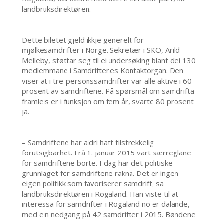
landbruksdirektøren.
Dette biletet gjeld ikkje generelt for
mjølkesamdrifter i Norge. Sekretær i SKO, Arild
Melleby, støttar seg til ei undersøking blant dei 130
medlemmane i Samdriftenes Kontaktorgan. Den
viser at i tre-personssamdrifter var alle aktive i 60
prosent av samdriftene. På spørsmål om samdrifta
framleis er i funksjon om fem år, svarte 80 prosent
ja.
– Samdriftene har aldri hatt tilstrekkelig
forutsigbarhet. Frå 1. januar 2015 vart særreglane
for samdriftene borte. I dag har det politiske
grunnlaget for samdriftene rakna. Det er ingen
eigen politikk som favoriserer samdrift, sa
landbruksdirektøren i Rogaland. Han viste til at
interessa for samdrifter i Rogaland no er dalande,
med ein nedgang på 42 samdrifter i 2015. Bøndene