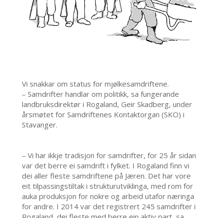
Vi snakkar om status for mjølkesamdriftene.
– Samdrifter handlar om politikk, sa fungerande
landbruksdirektør i Rogaland, Geir Skadberg, under
årsmøtet for Samdriftenes Kontaktorgan (SKO) i
Stavanger.
– Vi har ikkje tradisjon for samdrifter, for 25 år sidan
var det berre ei samdrift i fylket. I Rogaland finn vi
dei aller fleste samdriftene på Jæren. Det har vore
eit tilpassingstiltak i strukturutviklinga, med rom for
auka produksjon for nokre og arbeid utafor næringa
for andre. I 2014 var det registrert 245 samdrifter i
Rogaland, dei fleste med berre ein aktiv part, sa