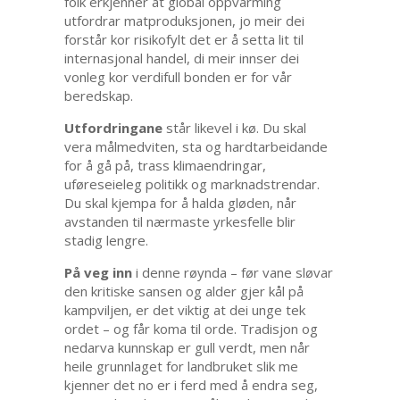
folk erkjenner at global oppvarming
utfordrar matproduksjonen, jo meir dei
forstår kor risikofylt det er å setta lit til
internasjonal handel, di meir innser dei
vonleg kor verdifull bonden er for vår
beredskap.
Utfordringane
står likevel i kø. Du skal
vera målmedviten, sta og hardtarbeidande
for å gå på, trass klimaendringar,
uføreseieleg politikk og marknadstrendar.
Du skal kjempa for å halda gløden, når
avstanden til nærmaste yrkesfelle blir
stadig lengre.
På veg inn
i denne røynda – før vane sløvar
den kritiske sansen og alder gjer kål på
kampviljen, er det viktig at dei unge tek
ordet – og får koma til orde. Tradisjon og
nedarva kunnskap er gull verdt, men når
heile grunnlaget for landbruket slik me
kjenner det no er i ferd med å endra seg,