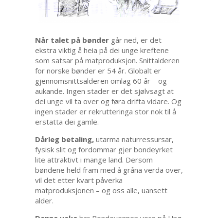
Når talet på bønder
går ned, er det
ekstra viktig å heia på dei unge kreftene
som satsar på matproduksjon. Snittalderen
for norske bønder er 54 år. Globalt er
gjennomsnittsalderen omlag 60 år – og
aukande. Ingen stader er det sjølvsagt at
dei unge vil ta over og føra drifta vidare. Og
ingen stader er rekrutteringa stor nok til å
erstatta dei gamle.
Dårleg betaling,
utarma naturressursar,
fysisk slit og fordommar gjer bondeyrket
lite attraktivt i mange land. Dersom
bøndene held fram med å gråna verda over,
vil det etter kvart påverka
matproduksjonen – og oss alle, uansett
alder.
Denne veka
har Bondevennen vore på Ung