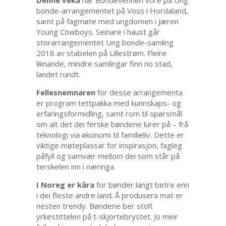
bonde-arrangementet på Voss i Hordaland,
samt på fagmøte med ungdomen i Jæren
Young Cowboys. Seinare i haust går
storarrangementet Ung bonde-samling
2018 av stabelen på Lillestrøm. Fleire
liknande, mindre samlingar finn no stad,
landet rundt.
Fellesnemnaren
for desse arrangementa
er program tettpakka med kunnskaps- og
erfaringsformidling, samt rom til spørsmål
om alt det dei ferske bøndene lurer på – frå
teknologi via økonomi til familieliv. Dette er
viktige møteplassar for inspirasjon, fagleg
påfyll og samvær mellom dei som står på
terskelen inn i næringa.
I Noreg er kåra
for bønder langt betre enn
i dei fleste andre land. Å produsera mat er
nesten trendy. Bøndene ber stolt
yrkestittelen på t-skjortebrystet. Jo meir