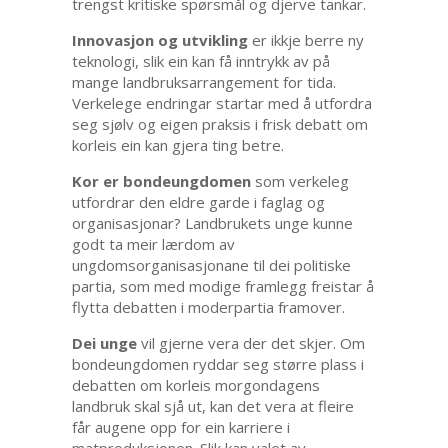
trengst kritiske spørsmål og djerve tankar.
Innovasjon og utvikling
er ikkje berre ny
teknologi, slik ein kan få inntrykk av på
mange landbruksarrangement for tida.
Verkelege endringar startar med å utfordra
seg sjølv og eigen praksis i frisk debatt om
korleis ein kan gjera ting betre.
Kor er bondeungdomen
som verkeleg
utfordrar den eldre garde i faglag og
organisasjonar? Landbrukets unge kunne
godt ta meir lærdom av
ungdomsorganisasjonane til dei politiske
partia, som med modige framlegg freistar å
flytta debatten i moderpartia framover.
Dei unge
vil gjerne vera der det skjer. Om
bondeungdomen ryddar seg større plass i
debatten om korleis morgondagens
landbruk skal sjå ut, kan det vera at fleire
får augene opp for ein karriere i
matproduksjonen. Slik kan valet av