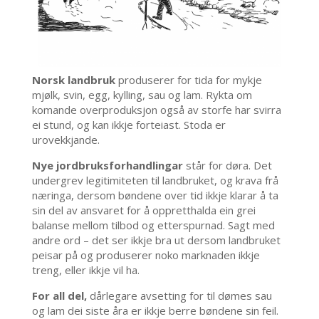
Norsk landbruk
produserer for tida for mykje
mjølk, svin, egg, kylling, sau og lam. Rykta om
komande overproduksjon også av storfe har svirra
ei stund, og kan ikkje forteiast. Stoda er
urovekkjande.
Nye jordbruksforhandlingar
står for døra. Det
undergrev legitimiteten til landbruket, og krava frå
næringa, dersom bøndene over tid ikkje klarar å ta
sin del av ansvaret for å oppretthalda ein grei
balanse mellom tilbod og etterspurnad. Sagt med
andre ord – det ser ikkje bra ut dersom landbruket
peisar på og produserer noko marknaden ikkje
treng, eller ikkje vil ha.
For all del,
dårlegare avsetting for til dømes sau
og lam dei siste åra er ikkje berre bøndene sin feil.