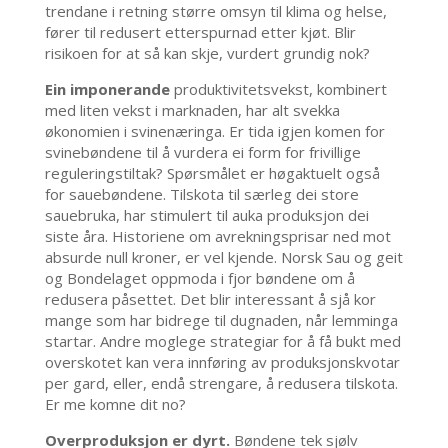
trendane i retning større omsyn til klima og helse,
fører til redusert etterspurnad etter kjøt. Blir
risikoen for at så kan skje, vurdert grundig nok?
Ein imponerande
produktivitetsvekst, kombinert
med liten vekst i marknaden, har alt svekka
økonomien i svinenæringa. Er tida igjen komen for
svinebøndene til å vurdera ei form for frivillige
reguleringstiltak? Spørsmålet er høgaktuelt også
for sauebøndene. Tilskota til særleg dei store
sauebruka, har stimulert til auka produksjon dei
siste åra. Historiene om avrekningsprisar ned mot
absurde null kroner, er vel kjende. Norsk Sau og geit
og Bondelaget oppmoda i fjor bøndene om å
redusera påsettet. Det blir interessant å sjå kor
mange som har bidrege til dugnaden, når lemminga
startar. Andre moglege strategiar for å få bukt med
overskotet kan vera innføring av produksjonskvotar
per gard, eller, endå strengare, å redusera tilskota.
Er me komne dit no?
Overproduksjon er dyrt.
Bøndene tek sjølv