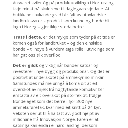
Ansvaret kviler òg på produktutviklinga i Nortura og
ikkje minst på skuldrene til daglegvarekjedane. At
butikkane i aukande grad blir fylt av utanlandske
landbruksvarer – produkt som kunne og burde bli
laga i Noreg – gjer ikkje stoda betre.
Trass i dette,
er det mykje som tyder på at tida er
komen også for landbruket – og den einskilde
bonde – til nøye å vurdera eiga rolle i utviklinga som
har gitt oss slik overflod.
Det er gildt
og viktig når bønder satsar og
investerer i nye bygg og produksjonar. Og det er
positivt at underskotet på ammekyr no minkar.
Samstundes må me unngå å koma dit at eit
overskot av mjølk frå høgtytande kombikyr blir
erstatta av eit overskot på storfekjøt. Ifølgje
Bondelaget kom det berre i fjor 300 nye
ammekuføretak, kvar med eit snitt på 24 kyr.
Veksten ser ut til å ha tatt av, godt hjelpt av
millionane frå Innovasjon Norge. Faren er at
satsinga kan enda i ei hard landing, dersom