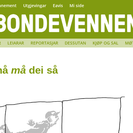
nnement
Utgjevingar
Eavis
Mi side
R
LEIARAR
REPORTASJAR
DESSUTAN
KJØP OG SAL
MØ
 nå
må
dei så