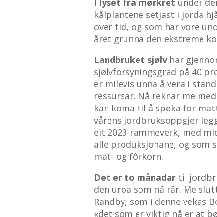
I lyset frå mørkret
under de
kålplantene setjast i jorda hj
over tid, og som har vore und
året grunna den ekstreme k
Landbruket sjølv
har gjenno
sjølvforsyningsgrad på 40 pro
er milevis unna å vera i stan
ressursar. Nå reknar me med
kan koma til å spøka for mat
vårens jordbruksoppgjer leg
eit 2023-rammeverk, med mid
alle produksjonane, og som si
mat- og fôrkorn.
Det er to månadar
til jordb
den uroa som nå rår. Me slut
Randby, som i denne vekas B
«det som er viktig nå er at b