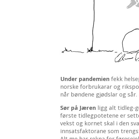
Under pandemien
fekk helse
norske forbrukarar og rikspo
når bøndene gjødslar og sår.
Sør på Jæren
ligg alt tidleg
første tidlegpotetene er sett
vekst og kornet skal i den sva
innsatsfaktorane som trengst,
Alt me har rekna for føreseie