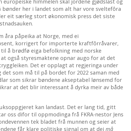
n europeiske himmelen skal jordene gjødslast og
å bønder her i landet som alt har vore sveltefôra
er eit særleg stort økonomisk press det siste
ostnadsauken.
m åra påpeika at Norge, med ei
sent, korrigert for importerte kraftfôrråvarer,
d til å brødfø eiga befolkning med norske
 at også styresmaktene opnar augo for at det
tryggleiken. Det er opplagt at regjeringa under
g det som må til på bordet for 2022 saman med
lar som sikrar bøndene akseptabel lønsemd for
krar at det blir interessant å dyrka meir av både
ruksoppgjeret kan landast. Det er lang tid, gitt
tar oss difor til oppmodinga frå FKRA-nestor Jens
ondevennen tek bladet frå munnen og seier at
øndene får klare politiske signal om at dei
må