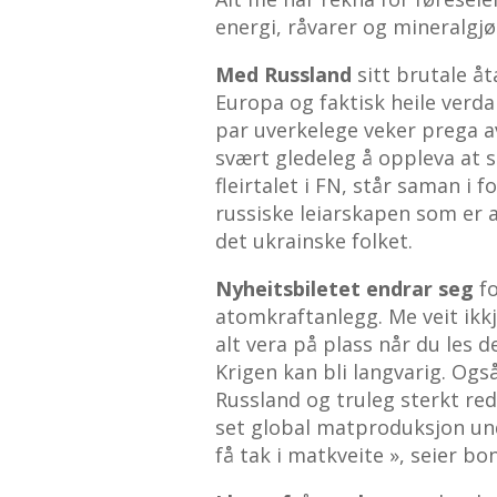
energi, råvarer og mineralgjø
Med Russland
sitt brutale å
Europa og faktisk heile verda 
par uverkelege veker prega av 
svært gledeleg å oppleva at 
fleirtalet i FN, står saman i 
russiske leiarskapen som er a
det ukrainske folket.
Nyheitsbiletet endrar seg
f
atomkraftanlegg. Me veit ikkj
alt vera på plass når du les 
Krigen kan bli langvarig. Ogs
Russland og truleg sterkt red
set global matproduksjon unde
få tak i matkveite », seier b