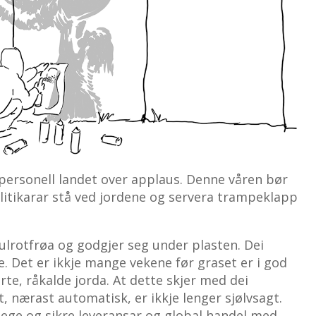
personell landet over applaus. Denne våren bør
litikarar stå ved jordene og servera trampeklapp
-gulrotfrøa og godgjer seg under plasten. Dei
e. Det er ikkje mange vekene før graset er i god
rte, råkalde jorda. At dette skjer med dei
 nærast automatisk, er ikkje lenger sjølvsagt.
lege og sikre leveransar og global handel med