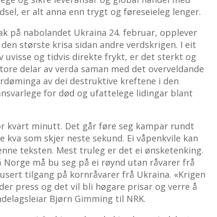
dsel, er alt anna enn trygt og føreseieleg lenger.
tak på nabolandet Ukraina 24. februar, opplever
den største krisa sidan andre verdskrigen. I eit
uvisse og tidvis direkte frykt, er det sterkt og
store delar av verda saman med det overveldande
fordøminga av dei destruktive kreftene i den
nsvarlege for død og ufattelege lidingar blant
or kvart minutt. Det går føre seg kampar rundt
e kva som skjer neste sekund. Ei våpenkvile kan
denne teksten. Mest truleg er det ei ønsketenking.
å Norge må bu seg på ei røynd utan råvarer frå
usert tilgang på kornråvarer frå Ukraina. «Krigen
r press og det vil bli høgare prisar og verre å
ondelagsleiar Bjørn Gimming til NRK.