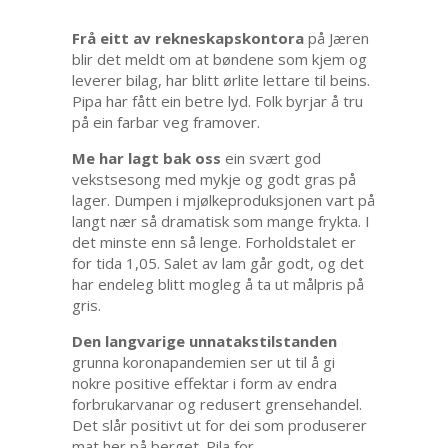
Frå eitt av rekneskapskontora
på Jæren
blir det meldt om at bøndene som kjem og
leverer bilag, har blitt ørlite lettare til beins.
Pipa har fått ein betre lyd. Folk byrjar å tru
på ein farbar veg framover.
Me har lagt bak oss
ein svært god
vekstsesong med mykje og godt gras på
lager. Dumpen i mjølkeproduksjonen vart på
langt nær så dramatisk som mange frykta. I
det minste enn så lenge. Forholdstalet er
for tida 1,05. Salet av lam går godt, og det
har endeleg blitt mogleg å ta ut målpris på
gris.
Den langvarige unnatakstilstanden
grunna koronapandemien ser ut til å gi
nokre positive effektar i form av endra
forbrukarvanar og redusert grensehandel.
Det slår positivt ut for dei som produserer
mat her på berget. Pila for