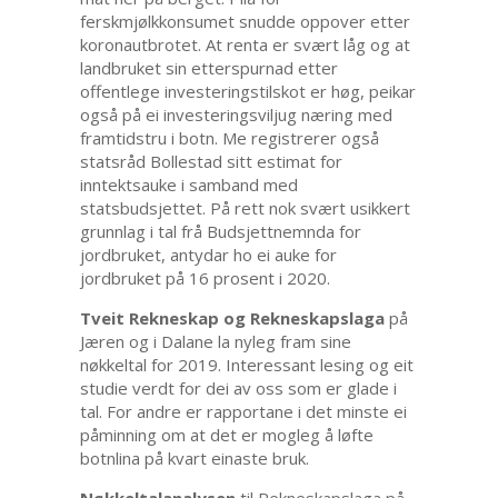
ferskmjølkkonsumet snudde oppover etter
koronautbrotet. At renta er svært låg og at
landbruket sin etterspurnad etter
offentlege investeringstilskot er høg, peikar
også på ei investeringsviljug næring med
framtidstru i botn. Me registrerer også
statsråd Bollestad sitt estimat for
inntektsauke i samband med
statsbudsjettet. På rett nok svært usikkert
grunnlag i tal frå Budsjettnemnda for
jordbruket, antydar ho ei auke for
jordbruket på 16 prosent i 2020.
Tveit Rekneskap og Rekneskapslaga
på
Jæren og i Dalane la nyleg fram sine
nøkkeltal for 2019. Interessant lesing og eit
studie verdt for dei av oss som er glade i
tal. For andre er rapportane i det minste ei
påminning om at det er mogleg å løfte
botnlina på kvart einaste bruk.