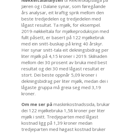
Nøkkeltalanalysen
til Rekneskapslaga på
Jæren og i Dalane synar, som føregåande
års analysar, eit kraftig sprik mellom den
beste tredjedelen og tredjedelen med
lågast resultat. Ta mjølk, for eksempel.
2019-nøkkeltala for mjølkeproduksjon med
fullt påsett, er basert på 122 mjølkebruk
med ein snitt-buskap på kring 40 årskyr.
Her synar snitt-tala eit dekningsbidrag per
liter mjølk på 4,15 kroner i 2019. Skilnaden
mellom dei 30 prosent av bruka med best
resultat og dei 30 med lågast resultat er
stort. Dei beste oppnår 5,09 kroner i
dekningsbidrag per liter mjølk, medan dei i
lågaste gruppa må greia seg med 3,19
kroner.
Om me ser på
maskinkostnadssida, brukar
dei 122 mjølkebruka 1,58 kroner per liter
mjølk i snitt. Tredjeparten med lågast
kostnad ligg på 1,39 kroner medan
tredjeparten med høgast kostnad bruker