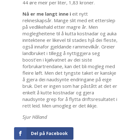
44 øre meir per liter, 1,83 kroner.
Nå er me langt inne i
eit nytt
rekneskapsår. Mange slit med eit etterslep
på vedlikehald etter magre år. Men
moglegheitene til å kutta kostnadar og auka
inntektene er likevel til stades hjå dei fleste,
også innafor gjeldande rammevilkår. Greier
landbruket i tillegg å nyttiggjera seg
boost’en i kjølvatnet av dei siste
forbrukartrendane, kan det bli mogleg med
fleire løft. Men det tyngste taket er kanskje
å gjera dei naudsynte endringane på eige
bruk. Det er ingen som har påstått at det er
enkelt å kutte kostnadar og gjera
naudsynte grep for å flytta driftsresultatet i
rett leid. Men umogleg er det ikkje.
Sjur Håland
Del på Facebook