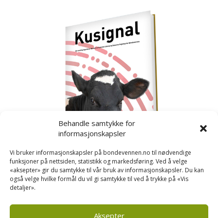
Behandle samtykke for
informasjonskapsler
Vi bruker informasjonskapsler på bondevennen.no til nødvendige
funksjoner på nettsiden, statistikk og markedsføring. Ved å velge
«aksepter» gir du samtykke til vår bruk av informasjonskapsler. Du kan
også velge hvilke formål du vil gi samtykke til ved å trykke på «Vis
detaljer».
Kusignal
Bondevennen har samla den populære serien vår
om kusignal i eit eige hefte.
Aksepter