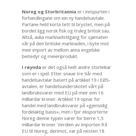
Noreg og Storbritannia
er i innspurten i
forhandlingane om ein ny handelsavtale.
Partane held korta tett til brystet, men på
bordet ligg norsk fisk og truleg britisk sau.
Altså, auka marknadstilgang for sjømaten
vår på den britiske marknaden, i byte mot
meir import av mellom anna engelske
beitedyr og meieriprodukt.
I røynda
er det også heilt andre storleikar
som er i spel. Etter snaue tre tiår med
handelsavtalar basert på artikkel 19 i EØS-
avtalen, er handelsunderskotet vårt på
landbruksvarer med EU på meir enn 16
milliardar kroner. Artikkel 19 opnar for
handel med landbruksvarer på «gjensidig
fordelaktig basis», men i fjor eksporterte
Noreg denne typen varer for berre 1,5
milliardar kroner. Verdien av importen frå
EU til Noreg, derimot, var på nesten 18