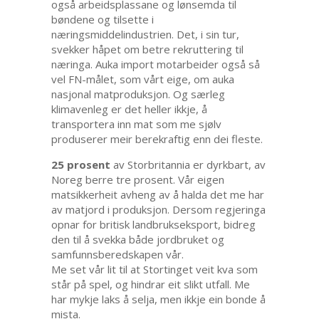
også arbeidsplassane og lønsemda til
bøndene og tilsette i
næringsmiddelindustrien. Det, i sin tur,
svekker håpet om betre rekruttering til
næringa. Auka import motarbeider også så
vel FN-målet, som vårt eige, om auka
nasjonal matproduksjon. Og særleg
klimavenleg er det heller ikkje, å
transportera inn mat som me sjølv
produserer meir berekraftig enn dei fleste.
25 prosent
av Storbritannia er dyrkbart, av
Noreg berre tre prosent. Vår eigen
matsikkerheit avheng av å halda det me har
av matjord i produksjon. Dersom regjeringa
opnar for britisk landbrukseksport, bidreg
den til å svekka både jordbruket og
samfunnsberedskapen vår.
Me set vår lit til at Stortinget veit kva som
står på spel, og hindrar eit slikt utfall. Me
har mykje laks å selja, men ikkje ein bonde å
mista.