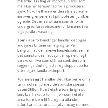
milliardar. Éin ting er import av varer som
me ikkje har føresetnad for å produsera
sjølv. Noko heilt anna er den strie straumen
inn over grensene av kjøt, poteter, jordbær
og eple. Det er ein straum som år for år
undergrev føresetnadane for lønsemd i vår
eiga jordbruksnæring.
Som i alle
forhandlingar handlar det også
andsynes britane om å gi og ta. På
bakgrunn av den skeive handelsbalansen, er
det samstundes naudsynt å ropa eit høgt
varsku om kva som står på spel, dersom
regjeringa skulle gi etter og sleppa opp for
ytterlegare landbruksimport.
For sjølvsagt handlar
det ikkje berre om å
ta inn nokre hjul med den britiske spesial-
osten Stilton. Kvart ekstra tonn langreist
lam, kvart ekstra tonn mjølk som i ei eller
anna form kjem til Noreg frå utlandet,
utfordrar eit alt pressa tollvern, og dermed