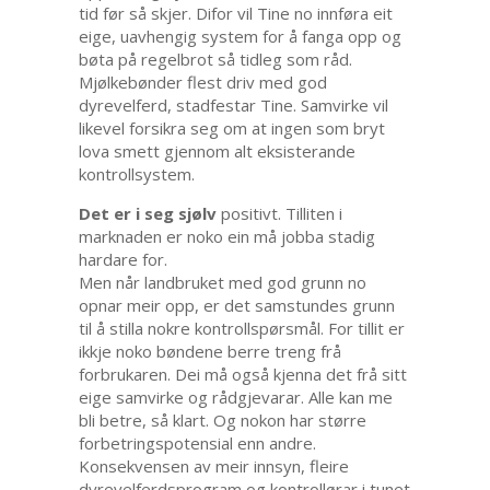
tid før så skjer. Difor vil Tine no innføra eit
eige, uavhengig system for å fanga opp og
bøta på regelbrot så tidleg som råd.
Mjølkebønder flest driv med god
dyrevelferd, stadfestar Tine. Samvirke vil
likevel forsikra seg om at ingen som bryt
lova smett gjennom alt eksisterande
kontrollsystem.
Det er i seg sjølv
positivt. Tilliten i
marknaden er noko ein må jobba stadig
hardare for.
Men når landbruket med god grunn no
opnar meir opp, er det samstundes grunn
til å stilla nokre kontrollspørsmål. For tillit er
ikkje noko bøndene berre treng frå
forbrukaren. Dei må også kjenna det frå sitt
eige samvirke og rådgjevarar. Alle kan me
bli betre, så klart. Og nokon har større
forbetringspotensial enn andre.
Konsekvensen av meir innsyn, fleire
dyrevelferdsprogram og kontrollørar i tunet