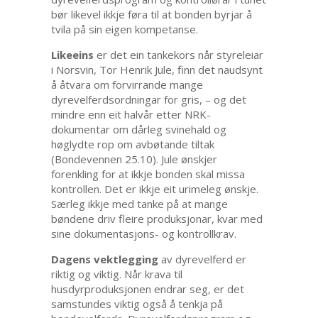
bør likevel ikkje føra til at bonden byrjar å
tvila på sin eigen kompetanse.
Likeeins
er det ein tankekors når styreleiar
i Norsvin, Tor Henrik Jule, finn det naudsynt
å åtvara om forvirrande mange
dyrevelferdsordningar for gris, – og det
mindre enn eit halvår etter NRK-
dokumentar om dårleg svinehald og
høglydte rop om avbøtande tiltak
(Bondevennen 25.10). Jule ønskjer
forenkling for at ikkje bonden skal missa
kontrollen. Det er ikkje eit urimeleg ønskje.
Særleg ikkje med tanke på at mange
bøndene driv fleire produksjonar, kvar med
sine dokumentasjons- og kontrollkrav.
Dagens vektlegging
av dyrevelferd er
riktig og viktig. Når krava til
husdyrproduksjonen endrar seg, er det
samstundes viktig også å tenkja på