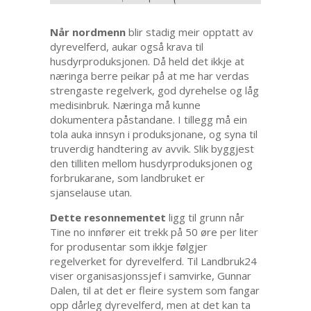
Når nordmenn
blir stadig meir opptatt av
dyrevelferd, aukar også krava til
husdyrproduksjonen. Då held det ikkje at
næringa berre peikar på at me har verdas
strengaste regelverk, god dyrehelse og låg
medisinbruk. Næringa må kunne
dokumentera påstandane. I tillegg må ein
tola auka innsyn i produksjonane, og syna til
truverdig handtering av avvik. Slik byggjest
den tilliten mellom husdyrproduksjonen og
forbrukarane, som landbruket er
sjanselause utan.
Dette resonnementet
ligg til grunn når
Tine no innfører eit trekk på 50 øre per liter
for produsentar som ikkje følgjer
regelverket for dyrevelferd. Til Landbruk24
viser organisasjonssjef i samvirke, Gunnar
Dalen, til at det er fleire system som fangar
opp dårleg dyrevelferd, men at det kan ta