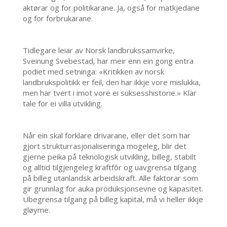
aktørar og for politikarane. Ja, også for matkjedane
og for forbrukarane.
Tidlegare leiar av Norsk landbrukssamvirke,
Sveinung Svebestad, har meir enn ein gong entra
podiet med setninga: «Kritikken av norsk
landbrukspolitikk er feil, den har ikkje vore mislukka,
men har tvert i imot vore ei suksesshistorie.» Klar
tale for ei villa utvikling.
Når ein skal forklare drivarane, eller det som har
gjort strukturrasjonaliseringa mogeleg, blir det
gjerne peika på teknologisk utvikling, billeg, stabilt
og alltid tilgjengeleg kraftfôr og uavgrensa tilgang
på billeg utanlandsk arbeidskraft. Alle faktorar som
gir grunnlag for auka produksjonsevne og kapasitet.
Ubegrensa tilgang på billeg kapital, må vi heller ikkje
gløyme.