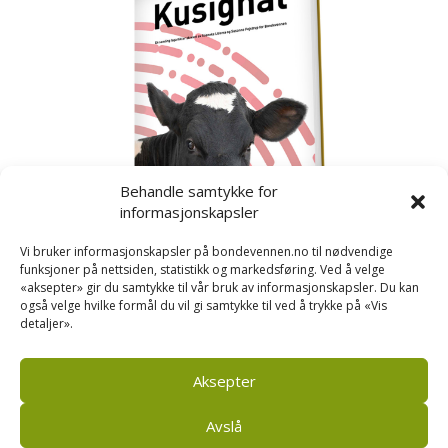
Behandle samtykke for
informasjonskapsler
Vi bruker informasjonskapsler på bondevennen.no til nødvendige
funksjoner på nettsiden, statistikk og markedsføring. Ved å velge
«aksepter» gir du samtykke til vår bruk av informasjonskapsler. Du kan
også velge hvilke formål du vil gi samtykke til ved å trykke på «Vis
detaljer».
Kusignal
Bondevennen har samla den populære serien vår
om kusignal i eit eige hefte.
Aksepter
Avslå