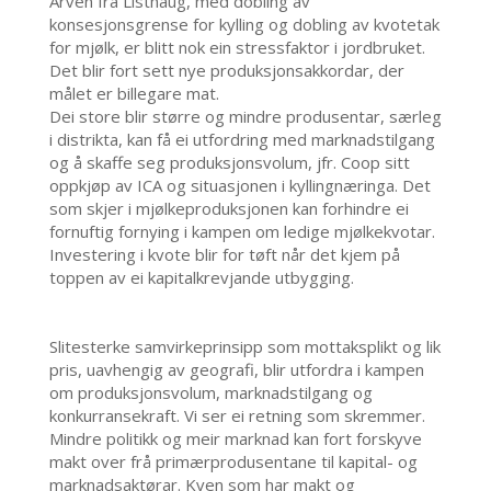
Arven fra Listhaug, med dobling av
konsesjonsgrense for kylling og dobling av kvotetak
for mjølk, er blitt nok ein stressfaktor i jordbruket.
Det blir fort sett nye produksjonsakkordar, der
målet er billegare mat.
Dei store blir større og mindre produsentar, særleg
i distrikta, kan få ei utfordring med marknadstilgang
og å skaffe seg produksjonsvolum, jfr. Coop sitt
oppkjøp av ICA og situasjonen i kyllingnæringa. Det
som skjer i mjølkeproduksjonen kan forhindre ei
fornuftig fornying i kampen om ledige mjølkekvotar.
Investering i kvote blir for tøft når det kjem på
toppen av ei kapitalkrevjande utbygging.
Slitesterke samvirkeprinsipp som mottaksplikt og lik
pris, uavhengig av geografi, blir utfordra i kampen
om produksjonsvolum, marknadstilgang og
konkurransekraft. Vi ser ei retning som skremmer.
Mindre politikk og meir marknad kan fort forskyve
makt over frå primærprodusentane til kapital- og
marknadsaktørar. Kven som har makt og