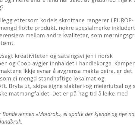
g?
illegg ettersom korleis skrottane rangerer i EUROP-
 mengd flotte produkt, nokre spesialmerke inkludert
fferensiera mellom andre kvalitetar, som mørningsg
ttømt.
sagt kreativiteten og satsingsviljen i norsk
n og Coop avgjer innhaldet i handlekorga. Kampe
smaktene ikkje evnar å avgrensa makta deira, er det
a som ei mengd standhaftige lokalmat-og
t. Bryta ut, skipa eigne slakteri-og meieriutsal og s
rske matmangfaldet. Det er på høg tid å leike med
r
Bondevennen «Moldrok», ei spalte
der kjende og nye n
landbruk.