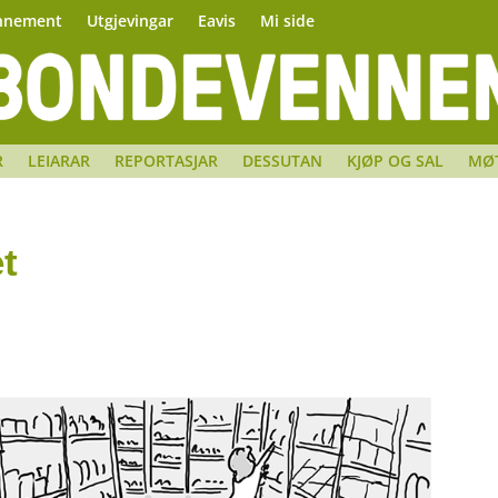
nnement
Utgjevingar
Eavis
Mi side
R
LEIARAR
REPORTASJAR
DESSUTAN
KJØP OG SAL
MØ
t