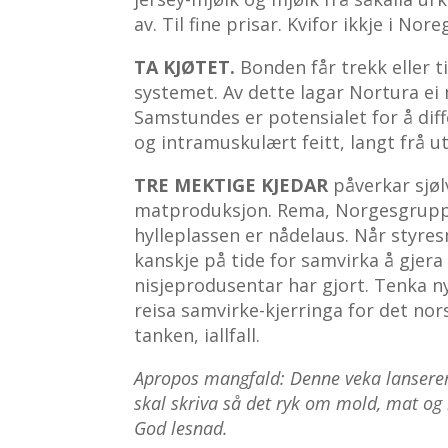
av. Til fine prisar. Kvifor ikkje i Nore
TA KJØTET.
Bonden får trekk eller t
systemet. Av dette lagar Nortura ei
Samstundes er potensialet for å di
og intramuskulært feitt, langt frå u
TRE MEKTIGE KJEDAR
påverkar sjølv
matproduksjon. Rema, Norgesgruppe
hylleplassen er nådelaus. Når styre
kanskje på tide for samvirka å gjer
nisjeprodusentar har gjort. Tenka nyt
reisa samvirke-kjerringa for det no
tanken, iallfall.
Apropos mangfald: Denne veka lansere
skal skriva så
det ryk om mold, mat og 
God lesnad.