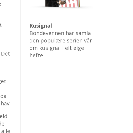
e
g
Kusignal
Bondevennen har samla
den populære serien vår
om kusignal i eit eige
. Det
hefte.
get
gda
phav.
eld
de
 alle