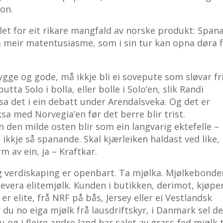
on.
et for eit rikare mangfald av norske produkt: Span
å meir matentusiasme, som i sin tur kan opna døra 
ygge og gode, må ikkje bli ei sovepute som sløvar fr
tta Solo i bolla, eller bolle i Solo’en, slik Randi
 sa det i ein debatt under Arendalsveka. Og det er
sa med Norvegia’en før det berre blir trist.
 den milde osten blir som ein langvarig ektefelle –
t ikkje så spanande. Skal kjærleiken haldast ved like,
rm av ein, ja – Kraftkar.
 verdiskaping er openbart. Ta mjølka. Mjølkebonde
levera elitemjølk. Kunden i butikken, derimot, kjøpe
r elite, frå NRF på bås, Jersey eller ei Vestlandsk
r du no eiga mjølk frå lausdriftskyr, i Danmark sel de
u og i fleire andre land har salet av grass-fed mjølk 