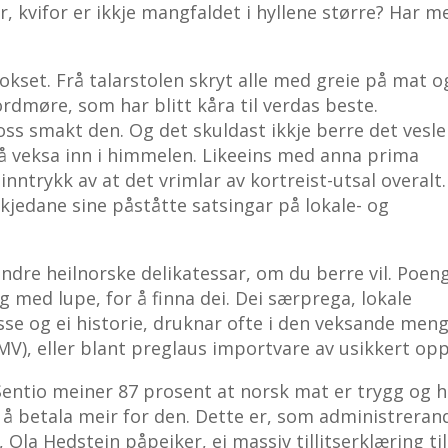
 kvifor er ikkje mangfaldet i hyllene større? Har m
kset. Frå talarstolen skryt alle med greie på mat o
rdmøre, som har blitt kåra til verdas beste.
oss smakt den. Og det skuldast ikkje berre det vesle
e å veksa inn i himmelen. Likeeins med anna prima
nntrykk av at det vrimlar av kortreist-utsal overalt
rekjedane sine påståtte satsingar på lokale- og
ndre heilnorske delikatessar, om du berre vil. Poen
g med lupe, for å finna dei. Dei særprega, lokale
se og ei historie, druknar ofte i den veksande men
MV), eller blant preglaus importvare av usikkert op
entio meiner 87 prosent at norsk mat er trygg og h
il å betala meir for den. Dette er, som administreran
la Hedstein påpeiker, ei massiv tillitserklæring til