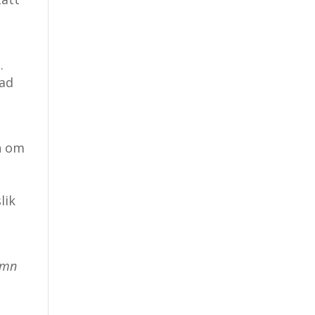
.
rad
n om
lik
amn