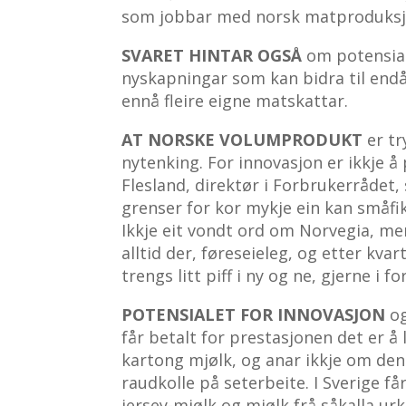
som jobbar med norsk matproduksj
SVARET HINTAR OGSÅ
om potensial
nyskapningar som kan bidra til end
ennå fleire eigne matskattar.
AT NORSKE VOLUMPRODUKT
er tr
nytenking. For innovasjon er ikkje å pu
Flesland, direktør i Forbrukerrådet,
grenser for kor mykje ein kan småfik
Ikkje eit vondt ord om Norvegia, men
alltid der, føreseieleg, og etter kvar
trengs litt piff i ny og ne, gjerne i fo
POTENSIALET FOR INNOVASJON
og
får betalt for prestasjonen det er å 
kartong mjølk, og anar ikkje om den e
raudkolle på seterbeite. I Sverige få
jersey-mjølk og mjølk frå såkalla urk