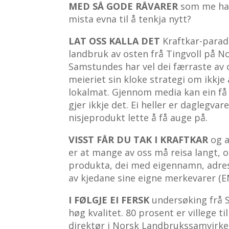
MED SÅ GODE RÅVARER
som me har,
mista evna til å tenkja nytt?
LAT OSS KALLA DET
Kraftkar-parado
landbruk av osten frå Tingvoll på No
Samstundes har vel dei færraste av 
meieriet sin kloke strategi om ikkj
lokalmat. Gjennom media kan ein få i
gjer ikkje det. Ei heller er daglegva
nisjeprodukt lette å få auge på.
VISST FÅR DU TAK I KRAFTKAR
og a
er at mange av oss må reisa langt, o
produkta, dei med eigennamn, adres
av kjedane sine eigne merkevarer (E
I FØLGJE EI FERSK
undersøking frå S
høg kvalitet. 80 prosent er villege t
direktør i Norsk Landbrukssamvirke, O