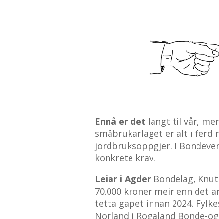
Ennå er det
langt til vår, me
småbrukarlaget er alt i ferd 
jordbruksoppgjer. I Bondeven
konkrete krav.
Leiar i Agder
Bondelag, Knut 
70.000 kroner meir enn det an
tetta gapet innan 2024. Fylke
Norland i Rogaland Bonde-og 