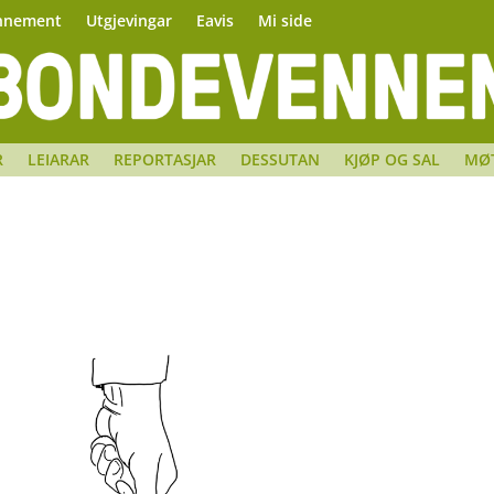
nnement
Utgjevingar
Eavis
Mi side
R
LEIARAR
REPORTASJAR
DESSUTAN
KJØP OG SAL
MØ