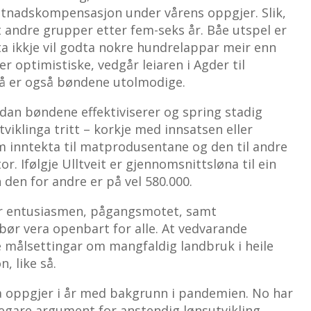
ostnadskompensasjon under vårens oppgjer. Slik,
t andre grupper etter fem-seks år. Båe utspel er
ta ikkje vil godta nokre hundrelappar meir enn
r optimistiske, vedgår leiaren i Agder til
 så er også bøndene utolmodige.
dan bøndene effektiviserer og spring stadig
tviklinga tritt – korkje med innsatsen eller
 inntekta til matprodusentane og den til andre
or. Ifølgje Ulltveit er gjennomsnittsløna til ein
den for andre er på vel 580.000.
r entusiasmen, pågangsmotet, samt
 bør vera openbart for alle. At vedvarande
 målsettingar om mangfaldig landbruk i heile
, like så.
a oppgjer i år med bakgrunn i pandemien. No har
legare argument for anstendig lønsutvikling.