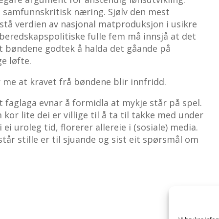
 samfunnskritisk næring. Sjølv den mest
rstå verdien av nasjonal matproduksjon i usikre
e beredskapspolitiske fulle fem må innsjå at det
il at bøndene godtek å halda det gåande på
e løfte.
 me at kravet frå bøndene blir innfridd.
 faglaga evnar å formidla at mykje står på spel.
or lite dei er villige til å ta til takke med under
ei uroleg tid, florerer allereie i (sosiale) media.
tår stille er til sjuande og sist eit spørsmål om