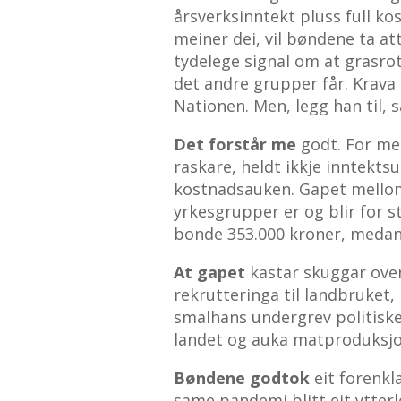
årsverksinntekt pluss full k
meiner dei, vil bøndene ta at
tydelege signal om at grasro
det andre grupper får. Krava e
Nationen. Men, legg han til,
Det forstår me
godt. For me
raskare, heldt ikkje inntektsu
kostnadsauken. Gapet mellom
yrkesgrupper er og blir for st
bonde 353.000 kroner, medan 
At gapet
kastar skuggar ove
rekrutteringa til landbruket,
smalhans undergrev politiske
landet og auka matproduksjon
Bøndene godtok
eit forenkl
same pandemi blitt eit ytter