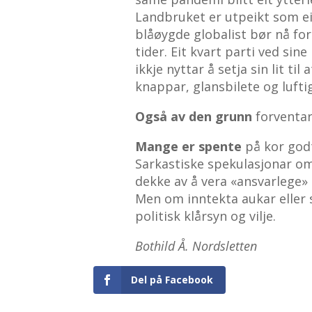
Landbruket er utpeikt som ei
blåøygde globalist bør nå fo
tider. Eit kvart parti ved sin
ikkje nyttar å setja sin lit t
knappar, glansbilete og luftig
Også av den grunn
forventar
Mange er spente
på kor godt
Sarkastiske spekulasjonar om k
dekke av å vera «ansvarlege» i 
Men om inntekta aukar eller s
politisk klårsyn og vilje.
Bothild Å. Nordsletten
Del på Facebook