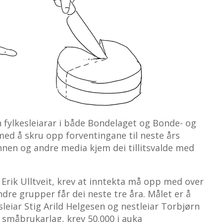
n fylkesleiarar i både Bondelaget og Bonde- og
med å skru opp forventingane til neste års
nen og andre media kjem dei tillitsvalde med
Erik Ulltveit, krev at inntekta må opp med over
dre grupper får dei neste tre åra. Målet er å
sleiar Stig Arild Helgesen og nestleiar Torbjørn
småbrukarlag, krev 50.000 i auka