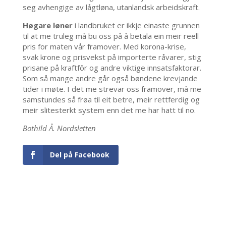
seg avhengige av lågtløna, utanlandsk arbeidskraft.
Høgare løner
i landbruket er ikkje einaste grunnen
til at me truleg må bu oss på å betala ein meir reell
pris for maten vår framover. Med korona-krise,
svak krone og prisvekst på importerte råvarer, stig
prisane på kraftfôr og andre viktige innsatsfaktorar.
Som så mange andre går også bøndene krevjande
tider i møte. I det me strevar oss framover, må me
samstundes så frøa til eit betre, meir rettferdig og
meir slitesterkt system enn det me har hatt til no.
Bothild Å. Nordsletten
Del på Facebook