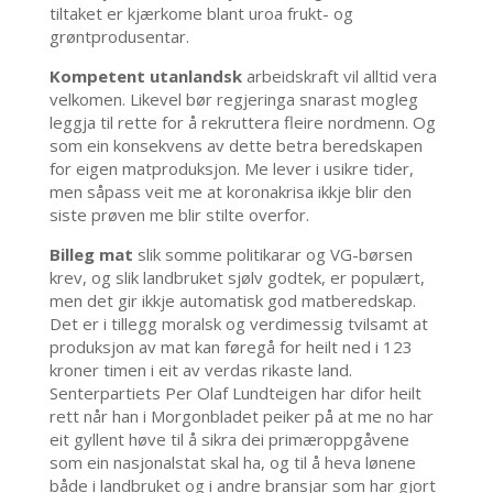
tiltaket er kjærkome blant uroa frukt- og
grøntprodusentar.
Kompetent utanlandsk
arbeidskraft vil alltid vera
velkomen. Likevel bør regjeringa snarast mogleg
leggja til rette for å rekruttera fleire nordmenn. Og
som ein konsekvens av dette betra beredskapen
for eigen matproduksjon. Me lever i usikre tider,
men såpass veit me at koronakrisa ikkje blir den
siste prøven me blir stilte overfor.
Billeg mat
slik somme politikarar og VG-børsen
krev, og slik landbruket sjølv godtek, er populært,
men det gir ikkje automatisk god matberedskap.
Det er i tillegg moralsk og verdimessig tvilsamt at
produksjon av mat kan føregå for heilt ned i 123
kroner timen i eit av verdas rikaste land.
Senterpartiets Per Olaf Lundteigen har difor heilt
rett når han i Morgonbladet peiker på at me no har
eit gyllent høve til å sikra dei primæroppgåvene
som ein nasjonalstat skal ha, og til å heva lønene
både i landbruket og i andre bransjar som har gjort