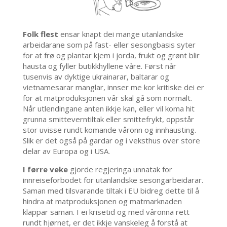
Folk flest
ensar knapt dei mange utanlandske
arbeidarane som på fast- eller sesongbasis syter
for at frø og plantar kjem i jorda, frukt og grønt blir
hausta og fyller butikkhyllene våre. Først når
tusenvis av dyktige ukrainarar, baltarar og
vietnamesarar manglar, innser me kor kritiske dei er
for at matproduksjonen vår skal gå som normalt.
Når utlendingane anten ikkje kan, eller vil koma hit
grunna smitteverntiltak eller smittefrykt, oppstår
stor uvisse rundt komande våronn og innhausting.
Slik er det også på gardar og i veksthus over store
delar av Europa og i USA.
I førre veke
gjorde regjeringa unnatak for
innreiseforbodet for utanlandske sesongarbeidarar.
Saman med tilsvarande tiltak i EU bidreg dette til å
hindra at matproduksjonen og matmarknaden
klappar saman. I ei krisetid og med våronna rett
rundt hjørnet, er det ikkje vanskeleg å forstå at