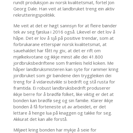
rundt produksjon av norsk kvalitetsmat, fortel Jon
Georg Dale. Han veit at landbruket treng ein aktiv
rekrutteringspolitikk.
Me veit at det er høgt sannsyn for at fleire bønder
tek av seg fjøslua i 2016 også. Likevel er det lov å
håpe. Det er lov å sjå på positive trendar, som at
forbrukarane etterspør norsk kvalitetsmat, at
sauehaldet har fått ny giv, at det er rift om
mjølkekvotane og ikkje minst alle dei 41.800
jordbruksbedriftene som framleis held koken. Me
håper landbruksmisteren kan syte for rammer kring
jordbruket som gir bøndene den tryggleiken dei
treng for å vidareutvikle si bedrift og stå rusta for
framtida. Ei robust landbruksbedrift produserer
ikkje berre for å brødfø folket, like viktig er det at
bonden kan brødfø seg og sin familie. Klarer ikkje
bonden å få forteneste ut av arbeidet, er det
lettare å henge lua på knaggen og takke for seg.
Akkurat det kan alle forstå.
Miljøet kring bonden har mykje å seie for