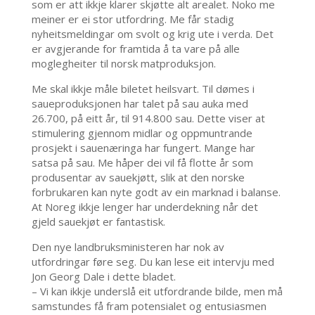
som er att ikkje klarer skjøtte alt arealet. Noko me
meiner er ei stor utfordring. Me får stadig
nyheitsmeldingar om svolt og krig ute i verda. Det
er avgjerande for framtida å ta vare på alle
moglegheiter til norsk matproduksjon.
Me skal ikkje måle biletet heilsvart. Til dømes i
saueproduksjonen har talet på sau auka med
26.700, på eitt år, til 914.800 sau. Dette viser at
stimulering gjennom midlar og oppmuntrande
prosjekt i sauenæringa har fungert. Mange har
satsa på sau. Me håper dei vil få flotte år som
produsentar av sauekjøtt, slik at den norske
forbrukaren kan nyte godt av ein marknad i balanse.
At Noreg ikkje lenger har underdekning når det
gjeld sauekjøt er fantastisk.
Den nye landbruksministeren har nok av
utfordringar føre seg. Du kan lese eit intervju med
Jon Georg Dale i dette bladet.
– Vi kan ikkje underslå eit utfordrande bilde, men må
samstundes få fram potensialet og entusiasmen