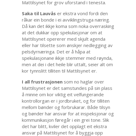
Mattilsynet for grov uforstand i tenesta.
Saka til Lauvås
er ekstra vond fordi den
råkar ein bonde i ei avviklingstruga næring.
Då kan det ikkje koma som noka overrasking
at det dukkar opp spekulasjonar om at
Mattilsynet opererer med skjult agenda
eller har tilsette som ønskjer nedlegging av
pelsdyrnæringa. Det er å håpa at
spekulasjonane ikkje stemmer med røynda,
men at dei i det heile blir uttalt, seier alt om
kor tynnslitt tilliten til Mattilsynet er.
I all frustrasjonen
som no haglar over
Mattilsynet er det samstundes på sin plass
å minne om kor viktig eit velfungerande
kontrollorgan er i jordbruket, og for tilliten
mellom bønder og forbrukarar. Både tilsyn
og bønder har ansvar for at inspeksjonar og
kommunikasjon føregår i ein grei tone. Slik
det har blitt, kviler det opplagt eit ekstra
ansvar på Mattilsynet for å byggja opp