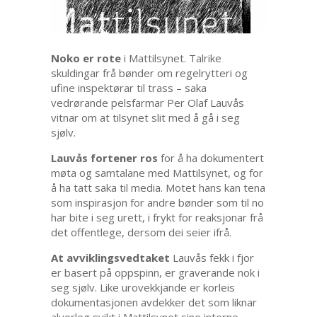
Noko er rote
i Mattilsynet. Talrike
skuldingar frå bønder om regelrytteri og
ufine inspektørar til trass – saka
vedrørande pelsfarmar Per Olaf Lauvås
vitnar om at tilsynet slit med å gå i seg
sjølv.
Lauvås fortener ros
for å ha dokumentert
møta og samtalane med Mattilsynet, og for
å ha tatt saka til media. Motet hans kan tena
som inspirasjon for andre bønder som til no
har bite i seg urett, i frykt for reaksjonar frå
det offentlege, dersom dei seier ifrå.
At avviklingsvedtaket
Lauvås fekk i fjor
er basert på oppspinn, er graverande nok i
seg sjølv. Like urovekkjande er korleis
dokumentasjonen avdekker det som liknar
alvorleg svikt i Mattilsynet sine interne