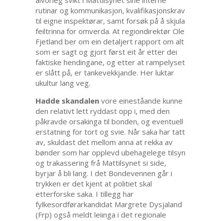
rutinar og kommunikasjon, kvalifikasjonskrav
til eigne inspektørar, samt forsøk på å skjula
feiltrinna for omverda. At regiondirektør Ole
Fjetland ber om ein detaljert rapport om alt
som er sagt og gjort først eit år etter dei
faktiske hendingane, og etter at rampelyset
er slått på, er tankevekkjande. Her luktar
ukultur lang veg.
Hadde skandalen
vore eineståande kunne
den relativt lett ryddast opp i, med den
påkravde orsakinga til bonden, og eventuell
erstatning for tort og svie. Når saka har tatt
av, skuldast det mellom anna at rekka av
bønder som har opplevd ubehagelege tilsyn
og trakassering frå Mattilsynet si side,
byrjar å bli lang. I det Bondevennen går i
trykken er det kjent at politiet skal
etterforske saka. I tillegg har
fylkesordførarkandidat Margrete Dysjaland
(Frp) også meldt leiinga i det regionale