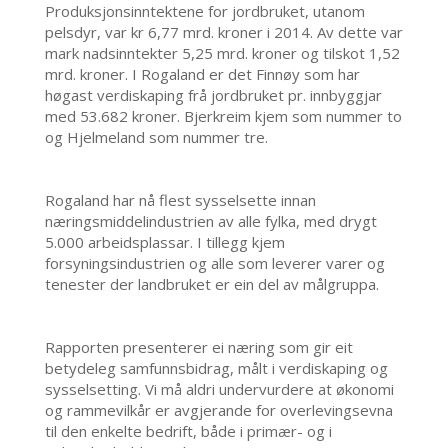
Produksjonsinntektene for jordbruket, utanom
pelsdyr, var kr 6,77 mrd. kroner i 2014. Av dette var
mark nadsinntekter 5,25 mrd. kroner og tilskot 1,52
mrd. kroner. I Rogaland er det Finnøy som har
høgast verdiskaping frå jordbruket pr. innbyggjar
med 53.682 kroner. Bjerkreim kjem som nummer to
og Hjelmeland som nummer tre.
Rogaland har nå flest sysselsette innan
næringsmiddelindustrien av alle fylka, med drygt
5.000 arbeidsplassar. I tillegg kjem
forsyningsindustrien og alle som leverer varer og
tenester der landbruket er ein del av målgruppa.
Rapporten presenterer ei næring som gir eit
betydeleg samfunnsbidrag, målt i verdiskaping og
sysselsetting. Vi må aldri undervurdere at økonomi
og rammevilkår er avgjerande for overlevingsevna
til den enkelte bedrift, både i primær- og i