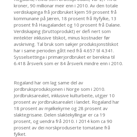
kroner, 90 millionar meir enn i 2010. Av den totale
verdiskapinga frå jordbruket kjem 59 prosent frå
kommunane på Jæren, 18 prosent frå Ryfylke, 13
prosent frå Haugalandet og 10 prosent frå Dalane.
Verdiskaping (bruttoprodukt) er defi nert som
inntekter inklusive tilskot, minus kostnader før
avskriving. Tal bruk som søkjer produksjonstilskot
har i same perioden gått ned frå 4.657 til 4.341.
Sysselsettinga i primærjordbruket er berekna til
6.418 årsverk som er 84 årsverk mindre enn i 2010.
Rogaland har om lag same del av
jordbruksproduksjonen i Norge som i 2010.
Jordbruksarealet, inklusive kulturbeite, utgjer 10
prosent av jordbruksarealet i landet. Rogaland har
18 prosent av mjølkekyrne og 28 prosent av
slaktegrisane. Delen slaktekyllingar er ca 19
prosent, og uendra frå 2010. I 2014 kom ca 90
prosent av dei norskproduserte tomatane frå
fylket.