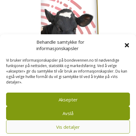
Behandle samtykke for
informasjonskapsler
Vi bruker informasjonskapsler på bondevennen.no til nødvendige
funksjoner på nettsiden, statistikk og markedsføring. Ved å velge
«aksepter» gir du samtykke til vår bruk av informasjonskapsler. Du kan
også velge hvilke formål du vil gi samtykke til ved å trykke på «Vis
detaljer».
Kusignal
Bondevennen har samla den populære serien vår
om kusignal i eit eige hefte.
Aksepter
Avslå
Vis detaljer
Bondevennen AS, Pb 208, sentrum, 4001 Stavanger