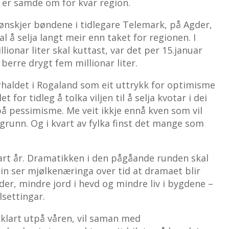
 er samde om for kvar region.
ønskjer bøndene i tidlegare Telemark, på Agder,
 å selja langt meir enn taket for regionen. I
lionar liter skal kuttast, var det per 15.januar
 berre drygt fem millionar liter.
erhaldet i Rogaland som eit uttrykk for optimisme
 for tidleg å tolka viljen til å selja kvotar i dei
på pessimisme. Me veit ikkje ennå kven som vil
a grunn. Og i kvart av fylka finst det mange som
rt år. Dramatikken i den pågåande runden skal
 ein ser mjølkenæringa over tid at dramaet blir
er, mindre jord i hevd og mindre liv i bygdene –
lsettingar.
 klart utpå våren, vil saman med