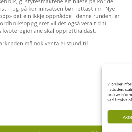
ebruk, gi styresmaktene eit bilete på kor dei
st – og på kor innsatsen bør rettast inn. Nye
opp» det ein ikkje oppnådde i denne runden, er
 jordbruksoppgjeret vil det også vera tid til
is kvoteregionane skal oppretthaldast.
arknaden må nok venta ei stund til.
Vi bruker inf
nettsiden, sta
bruk av inform
ved å trykke på
Aks