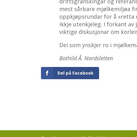
driftsgranskingar og referans
mest sårbare mjølkemiljøa fin
oppkjøpsrundar for å «retta 
ikkje utenkjeleg. I forkant av
viktige diskusjonar om korle
Dei som ynskjer ro i mjølkem
Bothild Å. Nordsletten
Del på Facebook