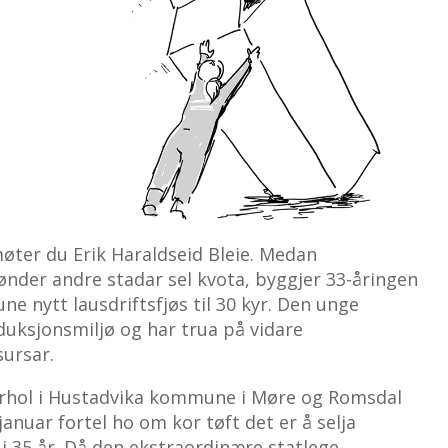
ter du Erik Haraldseid Bleie. Medan
nder andre stadar sel kvota, byggjer 33-åringen
e nytt lausdriftsfjøs til 30 kyr. Den unge
duksjonsmiljø og har trua på vidare
ursar.
arhol i Hustadvika kommune i Møre og Romsdal
.januar fortel ho om kor tøft det er å selja
i 35 år. Då den ekstraordinære statlege