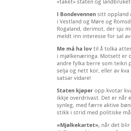
«taket» staten og landbruket
I Bondevennen
sitt oppland 
i Vestland og Møre og Romsdal
Rogaland, derimot, der sju mil
meldt inn interesse for sal av
Me må ha lov
til å tolka att
i mjølkenæringa. Motsett er det
andre fylka berre som teikn 
selja og nett kor, eller av kv
satsar vidare!
Staten kjøper
opp kvotar kva
ikkje overdrivast. Det er når
synleg, med færre aktive bønd
stikk i strid med politiske må
«Mjølkekartet»,
når det blir