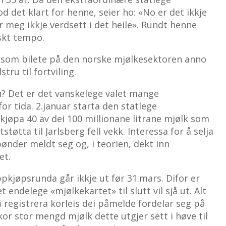
d det klart for henne, seier ho: «No er det ikkje
 meg ikkje verdsett i det heile». Rundt henne
askt tempo.
som bilete på den norske mjølkesektoren anno
tru til fortviling.
ten? Det er det vanskelege valet mange
r tida. 2.januar starta den statlege
kjøpa 40 av dei 100 millionane litrane mjølk som
tøtta til Jarlsberg fell vekk. Interessa for å selja
bønder meldt seg og, i teorien, dekt inn
et.
pkjøpsrunda går ikkje ut før 31.mars. Difor er
et endelege «mjølkekartet» til slutt vil sjå ut. Alt
 å registrera korleis dei påmelde fordelar seg på
kor stor mengd mjølk dette utgjer sett i høve til