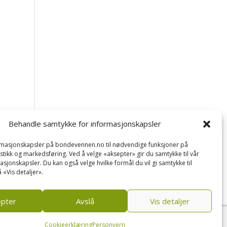
Behandle samtykke for informasjonskapsler
ormasjonskapsler på bondevennen.no til nødvendige funksjoner på
tistikk og markedsføring. Ved å velge «aksepter» gir du samtykke til vår
asjonskapsler. Du kan også velge hvilke formål du vil gi samtykke til
 «Vis detaljer».
epter
Avslå
Vis detaljer
Cookieerklæring
Personvern