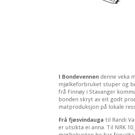
I Bondevennen
denne veka mø
mjølkeforbruket stuper og bø
frå Finnøy i Stavanger kommun
bonden skryt av eit godt pro
matproduksjon på lokale ress
Frå fjøsvindauga
til Randi V
er utsikta ei anna. Til NRK 10
mjølkekvoten ho har forvalta 