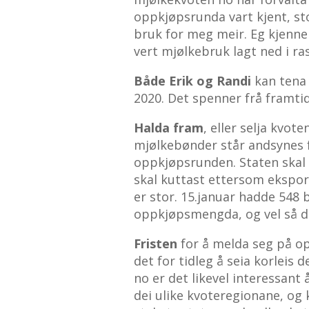
oppkjøpsrunda vart kjent, sto
bruk for meg meir. Eg kjenner
vert mjølkebruk lagt ned i r
Både Erik og Randi
kan tena 
2020. Det spenner frå framtids
Halda fram
, eller selja kvo
mjølkebønder står andsynes fo
oppkjøpsrunden. Staten skal 
skal kuttast ettersom eksports
er stor. 15.januar hadde 548 
oppkjøpsmengda, og vel så d
Fristen
for å melda seg på op
det for tidleg å seia korleis d
no er det likevel interessant
dei ulike kvoteregionane, og 