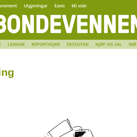
nnement
Utgjevingar
Eavis
Mi side
R
LEIARAR
REPORTASJAR
DESSUTAN
KJØP OG SAL
MØ
ing