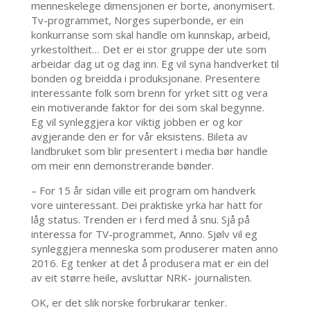
menneskelege dimensjonen er borte, anonymisert.
Tv-programmet, Norges superbonde, er ein
konkurranse som skal handle om kunnskap, arbeid,
yrkestoltheit… Det er ei stor gruppe der ute som
arbeidar dag ut og dag inn. Eg vil syna handverket til
bonden og breidda i produksjonane. Presentere
interessante folk som brenn for yrket sitt og vera
ein motiverande faktor for dei som skal begynne.
Eg vil synleggjera kor viktig jobben er og kor
avgjerande den er for vår eksistens. Bileta av
landbruket som blir presentert i media bør handle
om meir enn demonstrerande bønder.
– For 15 år sidan ville eit program om handverk
vore uinteressant. Dei praktiske yrka har hatt for
låg status. Trenden er i ferd med å snu. Sjå på
interessa for TV-programmet, Anno. Sjølv vil eg
synleggjera menneska som produserer maten anno
2016. Eg tenker at det å produsera mat er ein del
av eit større heile, avsluttar NRK- journalisten.
OK, er det slik norske forbrukarar tenker.