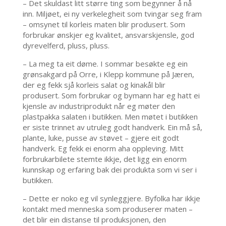
– Det skuldast litt større ting som begynner å nå
inn. Miljøet, ei ny verkelegheit som tvingar seg fram
– omsynet til korleis maten blir produsert. Som
forbrukar ønskjer eg kvalitet, ansvarskjensle, god
dyrevelferd, pluss, pluss.
– La meg ta eit døme. I sommar besøkte eg ein
grønsakgard på Orre, i Klepp kommune på Jæren,
der eg fekk sjå korleis salat og kinakål blir
produsert. Som forbrukar og bymann har eg hatt ei
kjensle av industriprodukt når eg møter den
plastpakka salaten i butikken. Men møtet i butikken
er siste trinnet av utruleg godt handverk. Ein må så,
plante, luke, pusse av støvet – gjere eit godt
handverk. Eg fekk ei enorm aha oppleving. Mitt
forbrukarbilete stemte ikkje, det ligg ein enorm
kunnskap og erfaring bak dei produkta som vi ser i
butikken.
– Dette er noko eg vil synleggjere. Byfolka har ikkje
kontakt med menneska som produserer maten –
det blir ein distanse til produksjonen, den