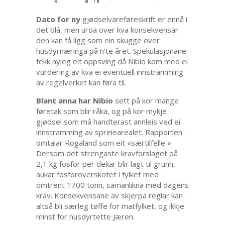
Dato for ny
gjødselvareføreskrift er ennå i
det blå, men uroa over kva konsekvensar
den kan få ligg som ein skugge over
husdyrnæringa på n’te året. Spekulasjonane
fekk nyleg eit oppsving då Nibio kom med ei
vurdering av kva ei eventuell innstramming
av regelverket kan føra til.
Blant anna har Nibio
sett på kor mange
føretak som blir råka, og på kor mykje
gjødsel som må handterast annleis ved ei
innstramming av spreiearealet. Rapporten
omtalar Rogaland som eit «særtilfelle ».
Dersom det strengaste kravforslaget på
2,1 kg fosfor per dekar blir lagt til grunn,
aukar fosforoverskotet i fylket med
omtrent 1700 tonn, samanlikna med dagens
krav. Konsekvensane av skjerpa reglar kan
altså bli særleg tøffe for matfylket, og ikkje
minst for husdyrtette Jæren.