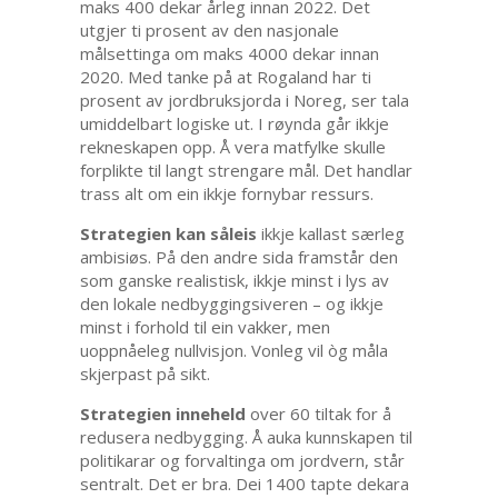
maks 400 dekar årleg innan 2022. Det
utgjer ti prosent av den nasjonale
målsettinga om maks 4000 dekar innan
2020. Med tanke på at Rogaland har ti
prosent av jordbruksjorda i Noreg, ser tala
umiddelbart logiske ut. I røynda går ikkje
rekneskapen opp. Å vera matfylke skulle
forplikte til langt strengare mål. Det handlar
trass alt om ein ikkje fornybar ressurs.
Strategien kan såleis
ikkje kallast særleg
ambisiøs. På den andre sida framstår den
som ganske realistisk, ikkje minst i lys av
den lokale nedbyggingsiveren – og ikkje
minst i forhold til ein vakker, men
uoppnåeleg nullvisjon. Vonleg vil òg måla
skjerpast på sikt.
Strategien inneheld
over 60 tiltak for å
redusera nedbygging. Å auka kunnskapen til
politikarar og forvaltinga om jordvern, står
sentralt. Det er bra. Dei 1400 tapte dekara