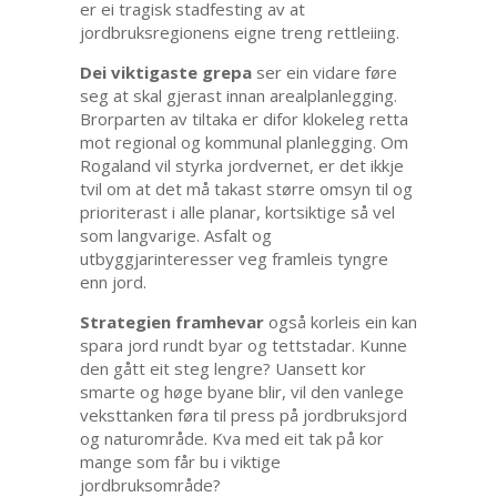
er ei tragisk stadfesting av at
jordbruksregionens eigne treng rettleiing.
Dei viktigaste grepa
ser ein vidare føre
seg at skal gjerast innan arealplanlegging.
Brorparten av tiltaka er difor klokeleg retta
mot regional og kommunal planlegging. Om
Rogaland vil styrka jordvernet, er det ikkje
tvil om at det må takast større omsyn til og
prioriterast i alle planar, kortsiktige så vel
som langvarige. Asfalt og
utbyggjarinteresser veg framleis tyngre
enn jord.
Strategien framhevar
også korleis ein kan
spara jord rundt byar og tettstadar. Kunne
den gått eit steg lengre? Uansett kor
smarte og høge byane blir, vil den vanlege
veksttanken føra til press på jordbruksjord
og naturområde. Kva med eit tak på kor
mange som får bu i viktige
jordbruksområde?