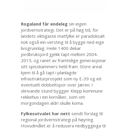
Rogaland får endeleg
sin eigen
jordvernstrategi. Det er på høg tid, for
landets viktigaste matfylke er paradoksalt
nok også ein versting til å bygge ned eige
livsgrunnlag. Heile 1400 dekar
jordbruksjord gjekk tapt mellom 2004-
2015, og ranet av framtidige generasjonar
sitt spisskammers held fram. Store areal
kjem til å gå tapt i planlagde
infrastrukturprosjekt som ny E-39 og eit
eventuelt dobbeltspor over Jæren. I
skrivande stund byggjer Klepp kommune
rekkehus i ein kornåker, som om
morgondagen aldri skulle koma.
Fylkesutvalet har nett
sendt forslag til
regional jordvernstrategi på høyring.
Hovudmålet er å redusera nedbygginga til