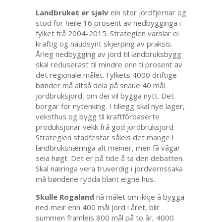
Landbruket er sjølv
ein stor jordfjernar og
stod for heile 16 prosent av nedbygginga i
fylket frå 2004-2015. Strategien varslar ei
kraftig og naudsynt skjerping av praksis.
Årleg nedbygging av jord til landbruksbygg
skal reduserast til mindre enn ti prosent av
det regionale målet. Fylkets 4000 driftige
bønder må altså dela på snaue 40 mål
jordbruksjord, om dei vil bygga nytt. Det
borgar for nytenking. I tillegg skal nye lager,
veksthus og bygg til kraftfôrbaserte
produksjonar vekk frå god jordbruksjord.
Strategien stadfestar såleis det mange i
landbruksnæringa alt meiner, men få vågar
seia høgt. Det er på tide å ta den debatten.
Skal næringa vera truverdig i jordvernssaka
må bøndene rydda blant eigne hus.
Skulle Rogaland
nå målet om ikkje å bygga
ned meir enn 400 mål jord i året, blir
summen framleis 800 mål på to år, 4000