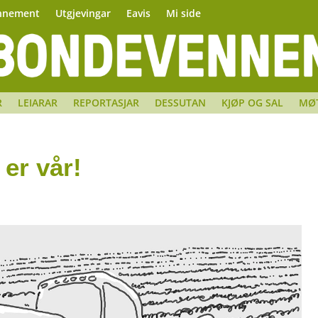
nnement
Utgjevingar
Eavis
Mi side
R
LEIARAR
REPORTASJAR
DESSUTAN
KJØP OG SAL
MØ
 er vår!