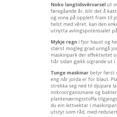
Noko langtidsvêrvarsel
ut ov
føregåande år, blir det å kas
og vona på opplett fram til j
helst med vêret, kan den enkel
utnytta avlingspotensialet p
Mykje regn
i fjor haust og h
størst mogleg grad unngå jor
maskinpark der effektivitet o
tiår sidan gjekk sigrande ut i
Tunge maskinar
betyr først 
eng når jorda er for blaut. Pl
strekka seg ned til djupare la
mikroorganismane og bakteria
plantenæringsstoffa tilgjenge
du ein lettvektar i maskinpar
utstyr som råd, med redusert 