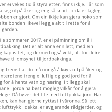
er ei vekes tid å styra etter, finns ikkje. I år som
ta seg utpå åker og eng så snart jorda er lagleg,
obben er gjort. Om ein ikkje kan gjera noko som
te bonden likevel leggja alt til rette for å
å garden.
eile sommaren 2017, er ei påminning om å i
dpakking. Det er alt anna enn lett, med ein
g kapasitet, og dermed også vekt, alt for fleire
 høve til omsynet til jordpakkinga.
og fremst at du må unngå å køyra utpå åker og
anterøtene treng ei luftig og god jord for å
g for å henta vatn og næring. I tillegg skal
ne i jorda ha best mogleg vilkår for å gjera
lege. Då høver det lite med tettpakka jord. Har
ken, kan han gjerne nyttast i våronna. Så lett
lufttrykk i dekka, er avgjerande rådgjerder, og