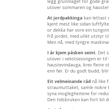
legg grunnlaget for gode gra
utover sommaren og hausten
At jordpakkinga
kan lettast 
kjent mest like sidan luftfyl
or dekka har vore ein tungvin
frå jordet, med ulikt utstyr ti
Men nå, med tyngre maskinar 
I år kjem påsken seint.
Det s
utover i vekstsesongen er til
haustevindauga, krev fleire s
enn før. Er du godt budd, bli
Eit velmeinande råd
nå like 
straumuttaket, samle nokre k
syna moglegheitene for redus
Den tidsbruken kan fort bli d