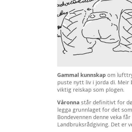
Gammal kunnskap
om lufttry
puste nytt liv i jorda di. Mei
viktig reiskap som plogen.
Våronna
står definitivt for d
legga grunnlaget for det som 
Bondevennen denne veka får 
Landbruksrådgiving. Det er ve