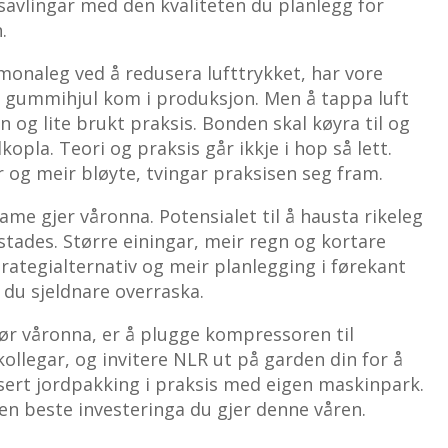
savlingar med den kvaliteten du planlegg for
.
monaleg ved å redusera lufttrykket, har vore
te gummihjul kom i produksjon. Men å tappa luft
n og lite brukt praksis. Bonden skal køyra til og
lkopla. Teori og praksis går ikkje i hop så lett.
og meir bløyte, tvingar praksisen seg fram.
ame gjer våronna. Potensialet til å hausta rikeleg
 stades. Større einingar, meir regn og kortare
trategialternativ og meir planlegging i førekant
r du sjeldnare overraska.
før våronna, er å plugge kompressoren til
ollegar, og invitere NLR ut på garden din for å
ert jordpakking i praksis med eigen maskinpark.
en beste investeringa du gjer denne våren.