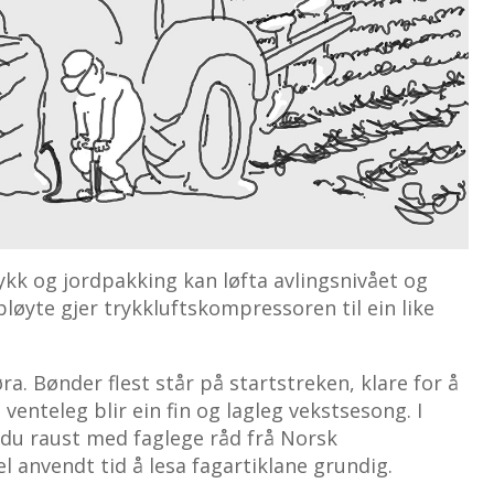
kk og jordpakking kan løfta avlingsnivået og
r bløyte gjer trykkluftskompressoren til ein like
øra. Bønder flest står på startstreken, klare for å
venteleg blir ein fin og lagleg vekstsesong. I
du raust med faglege råd frå Norsk
l anvendt tid å lesa fagartiklane grundig.