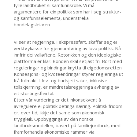
fylle landbruket si samfunnsrolle. Vi må
argumentere for ein politikk som har i seg struktur-
og samfunnselementa, understreka
bondelagsleiaren.
Vi ser at regjeringa, i ekspressfart, skaffar seg ei
verktøykasse for gjennomføring av lova politikk. Nå
innfrir dei valløftene. Retorikken og den ideologiske
plattforma er klar. Bonden skal setjast fri. Bort med
reguleringar og bindingar knytta til eigedomsretten.
Konsesjons- og kvoteendringar styrer regjeringa ut
frå fullmakt. I lov- og budsjettsaker, inklusive
tollskjerming, er mindretalsregjeringa avhengig av
eit stortingsfleirtal.
Etter vår vurdering er det inkonsekvent å
avregulere ei politisk betinga næring. Politisk fridom
er, over tid, ikkje det same som økonomisk
tryggleik. Oppbygginga av den norske
landbruksmodellen, basert på familiejordbruk, med
framforhandla økonomiske rammer via