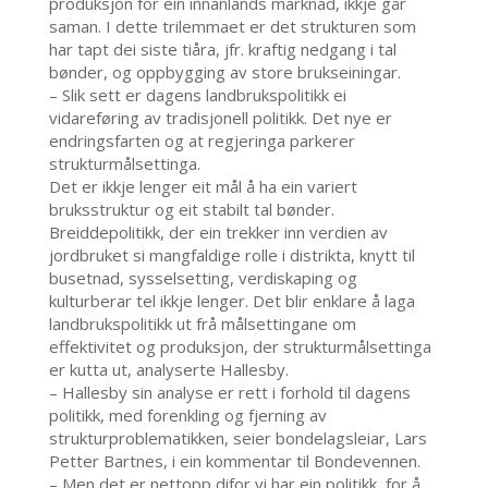
produksjon for ein innanlands marknad, ikkje går
saman. I dette trilemmaet er det strukturen som
har tapt dei siste tiåra, jfr. kraftig nedgang i tal
bønder, og oppbygging av store brukseiningar.
– Slik sett er dagens landbrukspolitikk ei
vidareføring av tradisjonell politikk. Det nye er
endringsfarten og at regjeringa parkerer
strukturmålsettinga.
Det er ikkje lenger eit mål å ha ein variert
bruksstruktur og eit stabilt tal bønder.
Breiddepolitikk, der ein trekker inn verdien av
jordbruket si mangfaldige rolle i distrikta, knytt til
busetnad, sysselsetting, verdiskaping og
kulturberar tel ikkje lenger. Det blir enklare å laga
landbrukspolitikk ut frå målsettingane om
effektivitet og produksjon, der strukturmålsettinga
er kutta ut, analyserte Hallesby.
– Hallesby sin analyse er rett i forhold til dagens
politikk, med forenkling og fjerning av
strukturproblematikken, seier bondelagsleiar, Lars
Petter Bartnes, i ein kommentar til Bondevennen.
– Men det er nettopp difor vi har ein politikk, for å