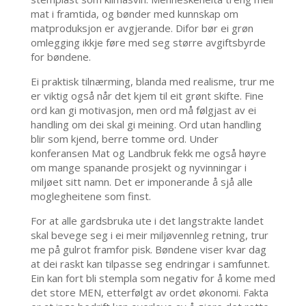
mat i framtida, og bønder med kunnskap om
matproduksjon er avgjerande. Difor bør ei grøn
omlegging ikkje føre med seg større avgiftsbyrde
for bøndene.
Ei praktisk tilnærming, blanda med realisme, trur me
er viktig også når det kjem til eit grønt skifte. Fine
ord kan gi motivasjon, men ord må følgjast av ei
handling om dei skal gi meining. Ord utan handling
blir som kjend, berre tomme ord. Under
konferansen Mat og Landbruk fekk me også høyre
om mange spanande prosjekt og nyvinningar i
miljøet sitt namn. Det er imponerande å sjå alle
moglegheitene som finst.
For at alle gardsbruka ute i det langstrakte landet
skal bevege seg i ei meir miljøvennleg retning, trur
me på gulrot framfor pisk. Bøndene viser kvar dag
at dei raskt kan tilpasse seg endringar i samfunnet.
Ein kan fort bli stempla som negativ for å kome med
det store MEN, etterfølgt av ordet økonomi. Fakta