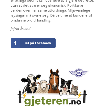
er at inga bedrift kan overleve av å gjere det rette,
utan at det svarer seg økonomisk. Politikarar
verden over har same utfordringa. Miljøvennlege
løysingar må svare seg. Då veit me at bøndene vil
omdanne ord til handling.
Jofrid Åsland
Del på Facebook