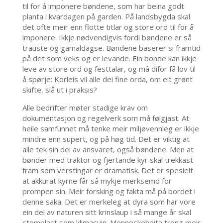
til for å imponere bøndene, som har beina godt
planta i kvardagen på garden. På landsbygda skal
det ofte meir enn flotte titlar og store ord til for å
imponere. Ikkje nødvendigvis fordi bøndene er så
trauste og gamaldagse. Bøndene baserer si framtid
på det som veks og er levande. Ein bonde kan ikkje
leve av store ord og festtalar, og må difor få lov til
å spørje: Korleis vil alle dei fine orda, om eit grønt
skifte, slå ut i praksis?
Alle bedrifter møter stadige krav om
dokumentasjon og regelverk som må følgjast. At
heile samfunnet må tenke meir miljøvennleg er ikkje
mindre enn supert, og på høg tid. Det er viktig at
alle tek sin del av ansvaret, også bøndene. Men at
bønder med traktor og fjertande kyr skal trekkast
fram som verstingar er dramatisk. Det er spesielt
at akkurat kyrne får så mykje merksemd for
prompen sin. Meir forsking og fakta må på bordet i
denne saka. Det er merkeleg at dyra som har vore
ein del av naturen sitt krinslaup i så mange år skal
stemplast som klimasvin. Menneskeheita treng meir