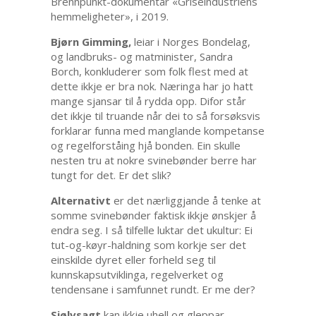
Brennpunkt-dokumentar «Griseindustriens
hemmeligheter», i 2019.
Bjørn Gimming,
leiar i Norges Bondelag,
og landbruks- og matminister, Sandra
Borch, konkluderer som folk flest med at
dette ikkje er bra nok. Næringa har jo hatt
mange sjansar til å rydda opp. Difor står
det ikkje til truande når dei to så forsøksvis
forklarar funna med manglande kompetanse
og regelforståing hjå bonden. Ein skulle
nesten tru at nokre svinebønder berre har
tungt for det. Er det slik?
Alternativt
er det nærliggjande å tenke at
somme svinebønder faktisk ikkje ønskjer å
endra seg. I så tilfelle luktar det ukultur: Ei
tut-og-køyr-haldning som korkje ser det
einskilde dyret eller forheld seg til
kunnskapsutviklinga, regelverket og
tendensane i samfunnet rundt. Er me der?
Sjølvsagt
kan ikkje uhell og gleppar