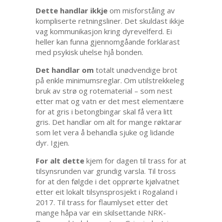
Dette handlar ikkje
om misforståing av
kompliserte retningsliner. Det skuldast ikkje
vag kommunikasjon kring dyrevelferd. Ei
heller kan funna gjennomgåande forklarast
med psykisk uhelse hjå bonden.
Det handlar om
totalt unødvendige brot
på enkle minimumsreglar. Om utilstrekkeleg
bruk av strø og rotematerial – som nest
etter mat og vatn er det mest elementære
for at gris i betongbingar skal få vera litt
gris. Det handlar om alt for mange røktarar
som let vera å behandla sjuke og lidande
dyr. Igjen.
For alt dette
kjem for dagen til trass for at
tilsynsrunden var grundig varsla. Til tross
for at den følgde i det opprørte kjølvatnet
etter eit lokalt tilsynsprosjekt i Rogaland i
2017. Til trass for flaumlyset etter det
mange håpa var ein skilsettande NRK-