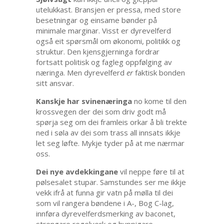
utelukkast. Bransjen er pressa, med store
besetningar og einsame bønder på
minimale marginar. Visst er dyrevelferd
også eit spørsmål om økonomi, politikk og
struktur. Den kjensgjerninga fordrar
fortsatt politisk og fagleg oppfølging av
næringa. Men dyrevelferd
er
faktisk bonden
sitt ansvar.
Kanskje har svinenæringa
no kome til den
krossvegen der dei som driv godt må
spørja seg om dei framleis orkar å bli trekte
ned i søla av dei som trass all innsats ikkje
let seg løfte. Mykje tyder på at me nærmar
oss.
Dei nye avdekkingane
vil neppe føre til at
pølsesalet stupar. Samstundes ser me ikkje
vekk ifrå at funna gir vatn på mølla til dei
som vil rangera bøndene i A-, Bog C-lag,
innføra dyrevelferdsmerking av baconet,