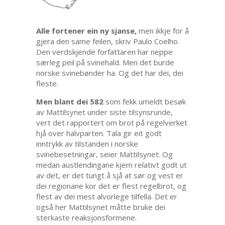
Alle fortener ein ny sjanse,
men ikkje for å
gjera den same feilen, skriv Paulo Coelho.
Den verdskjende forfattaren har neppe
særleg peil på svinehald. Men det burde
norske svinebønder ha. Og det har dei, dei
fleste.
Men blant dei 582
som fekk umeldt besøk
av Mattilsynet under siste tilsynsrunde,
vert det rapportert om brot på regelverket
hjå over halvparten. Tala gir eit godt
inntrykk av tilstanden i norske
svinebesetningar, seier Mattilsynet. Og
medan austlendingane kjem relativt godt ut
av det, er det tungt å sjå at sør og vest er
dei regionane kor det er flest regelbrot, og
flest av dei mest alvorlege tilfella. Det er
også her Mattilsynet måtte bruke dei
sterkaste reaksjonsformene.