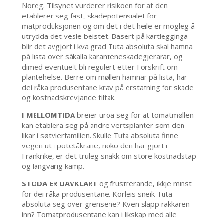
Noreg. Tilsynet vurderer risikoen for at den
etablerer seg fast, skadepotensialet for
matproduksjonen og om det i det heile er mogleg å
utrydda det vesle beistet. Basert på kartlegginga
blir det avgjort i kva grad Tuta absoluta skal hamna
på lista over såkalla karanteneskadegjerarar, og
dimed eventuelt bli regulert etter Forskrift om
plantehelse. Berre om møllen hamnar på lista, har
dei råka produsentane krav på erstatning for skade
og kostnadskrevjande tiltak.
I MELLOMTIDA
breier uroa seg for at tomatmøllen
kan etablera seg på andre vertsplanter som den
likar i søtvierfamilien. Skulle Tuta absoluta finne
vegen ut i potetåkrane, noko den har gjort i
Frankrike, er det truleg snakk om store kostnadstap
og langvarig kamp.
STODA ER UAVKLART
og frustrerande, ikkje minst
for dei råka produsentane. Korleis sneik Tuta
absoluta seg over grensene? Kven slapp rakkaren
inn? Tomatprodusentane kan i likskap med alle