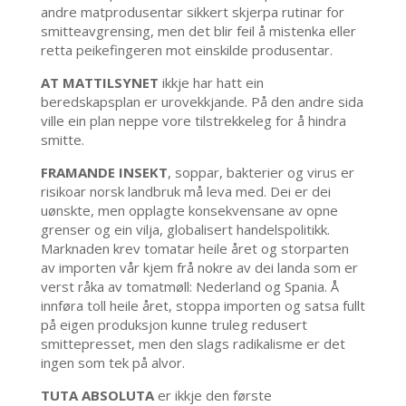
andre matprodusentar sikkert skjerpa rutinar for
smitteavgrensing, men det blir feil å mistenka eller
retta peikefingeren mot einskilde produsentar.
AT MATTILSYNET
ikkje har hatt ein
beredskapsplan er urovekkjande. På den andre sida
ville ein plan neppe vore tilstrekkeleg for å hindra
smitte.
FRAMANDE INSEKT
, soppar, bakterier og virus er
risikoar norsk landbruk må leva med. Dei er dei
uønskte, men opplagte konsekvensane av opne
grenser og ein vilja, globalisert handelspolitikk.
Marknaden krev tomatar heile året og storparten
av importen vår kjem frå nokre av dei landa som er
verst råka av tomatmøll: Nederland og Spania. Å
innføra toll heile året, stoppa importen og satsa fullt
på eigen produksjon kunne truleg redusert
smittepresset, men den slags radikalisme er det
ingen som tek på alvor.
TUTA ABSOLUTA
er ikkje den første