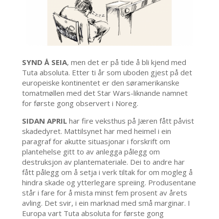
SYND Å SEIA
, men det er på tide å bli kjend med
Tuta absoluta. Etter ti år som uboden gjest på det
europeiske kontinentet er den søramerikanske
tomatmøllen med det Star Wars-liknande namnet
for første gong observert i Noreg.
SIDAN APRIL
har fire veksthus på Jæren fått påvist
skadedyret. Mattilsynet har med heimel i ein
paragraf for akutte situasjonar i forskrift om
plantehelse gitt to av anlegga pålegg om
destruksjon av plantemateriale. Dei to andre har
fått pålegg om å setja i verk tiltak for om mogleg å
hindra skade og ytterlegare spreiing. Produsentane
står i fare for å mista minst fem prosent av årets
avling. Det svir, i ein marknad med små marginar. I
Europa vart Tuta absoluta for første gong