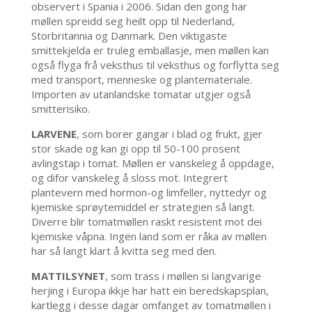
observert i Spania i 2006. Sidan den gong har
møllen spreidd seg heilt opp til Nederland,
Storbritannia og Danmark. Den viktigaste
smittekjelda er truleg emballasje, men møllen kan
også flyga frå veksthus til veksthus og forflytta seg
med transport, menneske og plantemateriale.
Importen av utanlandske tomatar utgjer også
smitterisiko.
LARVENE
, som borer gangar i blad og frukt, gjer
stor skade og kan gi opp til 50-100 prosent
avlingstap i tomat. Møllen er vanskeleg å oppdage,
og difor vanskeleg å sloss mot. Integrert
plantevern med hormon-og limfeller, nyttedyr og
kjemiske sprøytemiddel er strategien så langt.
Diverre blir tomatmøllen raskt resistent mot dei
kjemiske våpna. Ingen land som er råka av møllen
har så langt klart å kvitta seg med den.
MATTILSYNET
, som trass i møllen si langvarige
herjing i Europa ikkje har hatt ein beredskapsplan,
kartlegg i desse dagar omfanget av tomatmøllen i