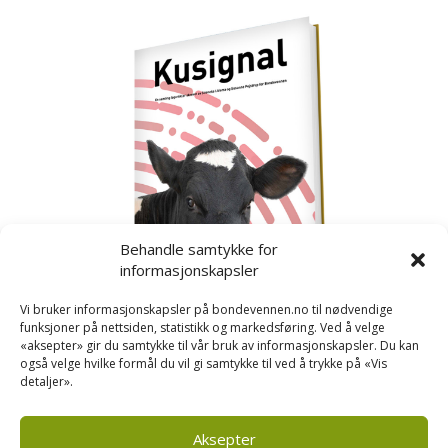
Behandle samtykke for
informasjonskapsler
Vi bruker informasjonskapsler på bondevennen.no til nødvendige
funksjoner på nettsiden, statistikk og markedsføring. Ved å velge
«aksepter» gir du samtykke til vår bruk av informasjonskapsler. Du kan
også velge hvilke formål du vil gi samtykke til ved å trykke på «Vis
detaljer».
Kusignal
Bondevennen har samla den populære serien vår
om kusignal i eit eige hefte.
Aksepter