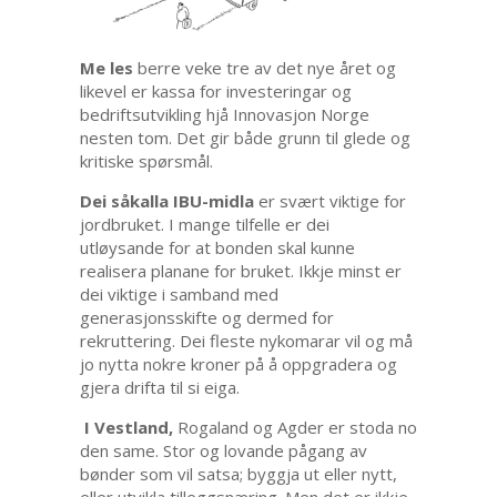
Me les
berre veke tre av det nye året og
likevel er kassa for investeringar og
bedriftsutvikling hjå Innovasjon Norge
nesten tom. Det gir både grunn til glede og
kritiske spørsmål.
Dei såkalla IBU-midla
er svært viktige for
jordbruket. I mange tilfelle er dei
utløysande for at bonden skal kunne
realisera planane for bruket. Ikkje minst er
dei viktige i samband med
generasjonsskifte og dermed for
rekruttering. Dei fleste nykomarar vil og må
jo nytta nokre kroner på å oppgradera og
gjera drifta til si eiga.
I Vestland,
Rogaland og Agder er stoda no
den same. Stor og lovande pågang av
bønder som vil satsa; byggja ut eller nytt,