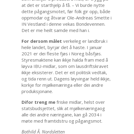
at det er starthjelp å få. – Vi burde nytte
dette pågangsmotet, før folk gir opp, både
oppmodar og åtvarar Ole-Andreas Smette i
IN Vestland i denne vekas Bondevennen.
Det er me heilt samde med han i.
For dersom målet
verkeleg er landbruk i
heile landet, byrjar det å haste. I januar
2021 er dei fleste fjøs i Noreg båsfjøs.
Styresmaktene kan ikkje halda fram med å
løyva IBU-midlar, som om lausdriftskravet
ikkje eksisterer. Det er eit politisk vedtak,
og tida renn ut. Dagens løyvingar held ikkje,
korkje for mjølkenæringa eller dei andre
produksjonane.
Difor treng me
friske midlar, helst over
statsbudsjettet, slik at mjølkenæringaog
alle dei andre næringane, kan gå 2034 i
møte med framtidstru og pågangsmot.
Bothild Å. Nordsletten