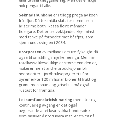
eller utvikla tilleggsnæring. Men det er ikkje
nok pengar til alle.
Søknadsbunkane
er i tillegg prega av køen
frå i fjor. Då tok midla slutt før sommaren. I
år ser me botn i kassa fleire månader
tidlegare. Det er urovekkjande, ikkje minst
med tanke på forbodet mot båsfjøs, som
kjem rundt svingen i 2034.
Brorparten
av midlane i dei tre fylka går då
også til omstilling i mjølkenæringa. Men når
totalkassa likevel ikkje er større enn den er,
risikerer me at andre produksjonar blir
nedprioritert. Jordbruksoppgjeret i fjor
øyremerkte 120 millionar kroner til frukt og
grønt, men saue– og grisehus må også
rustast for framtida.
I ei samfunnskritisk næring
med stor og
kontinuerleg avgang er det også
avgjerande at ei kvar skikka bondespire
som ønskjer å produsera mat, er trygg på