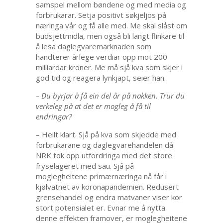
samspel mellom bøndene og med media og
forbrukarar. Setja positivt søkjeljos på
næringa vår og få alle med. Me skal slåst om
budsjettmidla, men også bli langt flinkare til
å lesa daglegvaremarknaden som
handterer årlege verdiar opp mot 200
milliardar kroner. Me må sjå kva som skjer i
god tid og reagera lynkjapt, seier han.
– Du byrjar å få ein del år på nakken. Trur du
verkeleg på at det er mogleg å få til
endringar?
– Heilt klart. Sjå på kva som skjedde med
forbrukarane og daglegvarehandelen då
NRK tok opp utfordringa med det store
fryselageret med sau. Sjå på
moglegheitene primærnæringa nå får i
kjølvatnet av koronapandemien. Redusert
grensehandel og endra matvaner viser kor
stort potensialet er. Evnar me å nytta
denne effekten framover, er moglegheitene