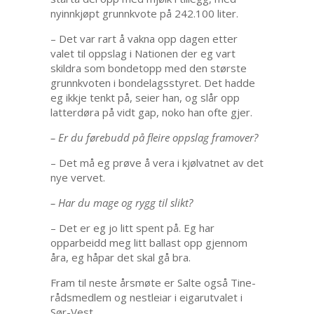
nyinnkjøpt grunnkvote på 242.100 liter.
– Det var rart å vakna opp dagen etter
valet til oppslag i Nationen der eg vart
skildra som bondetopp med den største
grunnkvoten i bondelagsstyret. Det hadde
eg ikkje tenkt på, seier han, og slår opp
latterdøra på vidt gap, noko han ofte gjer.
– Er du førebudd på fleire oppslag framover?
– Det må eg prøve å vera i kjølvatnet av det
nye vervet.
– Har du mage og rygg til slikt?
– Det er eg jo litt spent på. Eg har
opparbeidd meg litt ballast opp gjennom
åra, eg håpar det skal gå bra.
Fram til neste årsmøte er Salte også Tine-
rådsmedlem og nestleiar i eigarutvalet i
Sør-Vest.