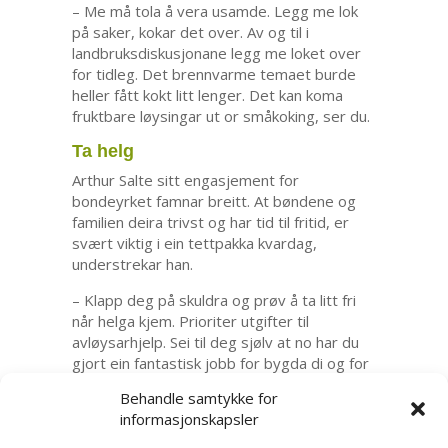
– Me må tola å vera usamde. Legg me lok
på saker, kokar det over. Av og til i
landbruksdiskusjonane legg me loket over
for tidleg. Det brennvarme temaet burde
heller fått kokt litt lenger. Det kan koma
fruktbare løysingar ut or småkoking, ser du.
Ta helg
Arthur Salte sitt engasjement for
bondeyrket famnar breitt. At bøndene og
familien deira trivst og har tid til fritid, er
svært viktig i ein tettpakka kvardag,
understrekar han.
– Klapp deg på skuldra og prøv å ta litt fri
når helga kjem. Prioriter utgifter til
avløysarhjelp. Sei til deg sjølv at no har du
gjort ein fantastisk jobb for bygda di og for
forbrukarane rundt om i heile landet. Så kan
Behandle samtykke for
du for eksempel reise på butikken og kjøpe
informasjonskapsler
ein blomekvast til kjærasten. Så lagar de
god mat til kvelds!