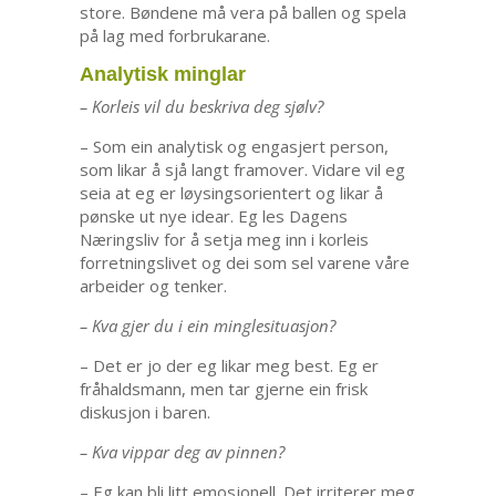
store. Bøndene må vera på ballen og spela
på lag med forbrukarane.
Analytisk minglar
– Korleis vil du beskriva deg sjølv?
– Som ein analytisk og engasjert person,
som likar å sjå langt framover. Vidare vil eg
seia at eg er løysingsorientert og likar å
pønske ut nye idear. Eg les Dagens
Næringsliv for å setja meg inn i korleis
forretningslivet og dei som sel varene våre
arbeider og tenker.
– Kva gjer du i ein minglesituasjon?
– Det er jo der eg likar meg best. Eg er
fråhaldsmann, men tar gjerne ein frisk
diskusjon i baren.
– Kva vippar deg av pinnen?
– Eg kan bli litt emosjonell. Det irriterer meg