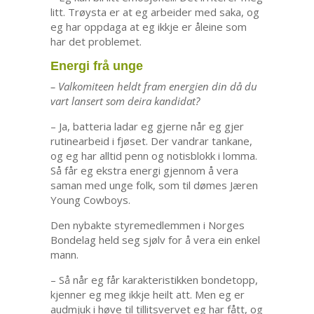
litt. Trøysta er at eg arbeider med saka, og
eg har oppdaga at eg ikkje er åleine som
har det problemet.
Energi frå unge
– Valkomiteen heldt fram energien din då du
vart lansert som deira kandidat?
– Ja, batteria ladar eg gjerne når eg gjer
rutinearbeid i fjøset. Der vandrar tankane,
og eg har alltid penn og notisblokk i lomma.
Så får eg ekstra energi gjennom å vera
saman med unge folk, som til dømes Jæren
Young Cowboys.
Den nybakte styremedlemmen i Norges
Bondelag held seg sjølv for å vera ein enkel
mann.
– Så når eg får karakteristikken bondetopp,
kjenner eg meg ikkje heilt att. Men eg er
audmjuk i høve til tillitsvervet eg har fått, og