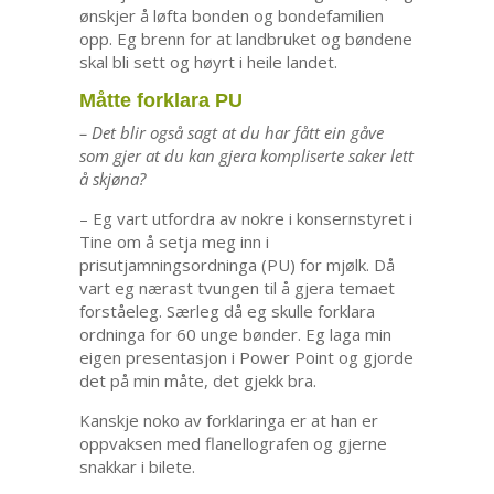
ønskjer å løfta bonden og bondefamilien
opp. Eg brenn for at landbruket og bøndene
skal bli sett og høyrt i heile landet.
Måtte forklara PU
– Det blir også sagt at du har fått ein gåve
som gjer at du kan gjera kompliserte saker lett
å skjøna?
– Eg vart utfordra av nokre i konsernstyret i
Tine om å setja meg inn i
prisutjamningsordninga (PU) for mjølk. Då
vart eg nærast tvungen til å gjera temaet
forståeleg. Særleg då eg skulle forklara
ordninga for 60 unge bønder. Eg laga min
eigen presentasjon i Power Point og gjorde
det på min måte, det gjekk bra.
Kanskje noko av forklaringa er at han er
oppvaksen med flanellografen og gjerne
snakkar i bilete.