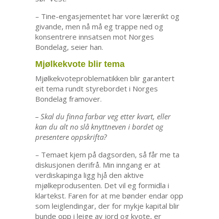
– Tine-engasjementet har vore lærerikt og
givande, men nå må eg trappe ned og
konsentrere innsatsen mot Norges
Bondelag, seier han.
Mjølkekvote blir tema
Mjølkekvoteproblematikken blir garantert
eit tema rundt styrebordet i Norges
Bondelag framover.
– Skal du finna farbar veg etter kvart, eller
kan du alt no slå knyttneven i bordet og
presentere oppskrifta?
– Temaet kjem på dagsorden, så får me ta
diskusjonen derifrå. Min inngang er at
verdiskapinga ligg hjå den aktive
mjølkeprodusenten. Det vil eg formidla i
klartekst. Faren for at me bønder endar opp
som leiglendingar, der for mykje kapital blir
bunde opp i leige av jord og kvote, er