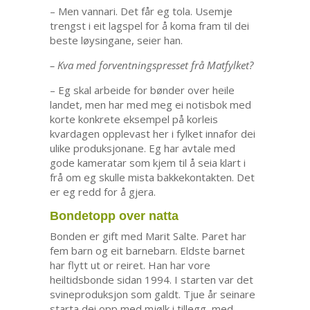
– Men vannari. Det får eg tola. Usemje
trengst i eit lagspel for å koma fram til dei
beste løysingane, seier han.
– Kva med forventningspresset frå Matfylket?
– Eg skal arbeide for bønder over heile
landet, men har med meg ei notisbok med
korte konkrete eksempel på korleis
kvardagen opplevast her i fylket innafor dei
ulike produksjonane. Eg har avtale med
gode kameratar som kjem til å seia klart i
frå om eg skulle mista bakkekontakten. Det
er eg redd for å gjera.
Bondetopp over natta
Bonden er gift med Marit Salte. Paret har
fem barn og eit barnebarn. Eldste barnet
har flytt ut or reiret. Han har vore
heiltidsbonde sidan 1994. I starten var det
svineproduksjon som galdt. Tjue år seinare
starta dei opp med mjølk i tillegg, med