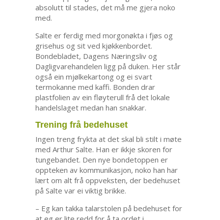
absolutt til stades, det må me gjera noko
med.
Salte er ferdig med morgonøkta i fjøs og
grisehus og sit ved kjøkkenbordet.
Bondebladet, Dagens Næringsliv og
Dagligvarehandelen ligg på duken. Her står
også ein mjølkekartong og ei svart
termokanne med kaffi. Bonden drar
plastfolien av ein fløyterull frå det lokale
handelslaget medan han snakkar.
Trening frå bedehuset
Ingen treng frykta at det skal bli stilt i møte
med Arthur Salte. Han er ikkje skoren for
tungebandet. Den nye bondetoppen er
oppteken av kommunikasjon, noko han har
lært om alt frå oppveksten, der bedehuset
på Salte var ei viktig brikke.
– Eg kan takka talarstolen på bedehuset for
at eg er lite redd for å ta ordet i