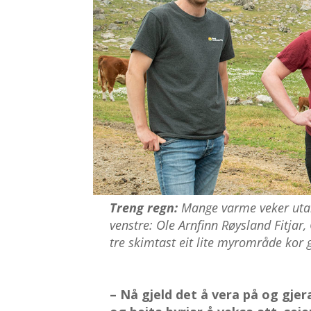
Treng regn:
Mange varme veker utan 
venstre: Ole Arnfinn Røysland Fitjar,
tre skimtast eit lite myrområde kor 
– Nå gjeld det å vera på og gjer