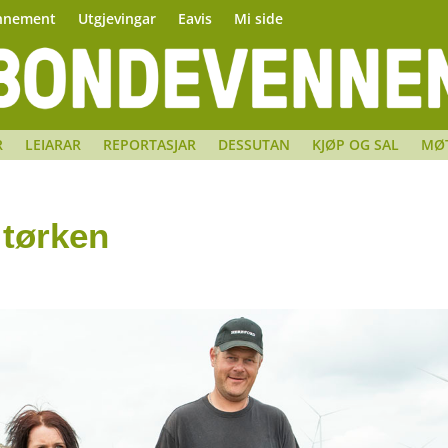
nnement
Utgjevingar
Eavis
Mi side
R
LEIARAR
REPORTASJAR
DESSUTAN
KJØP OG SAL
MØ
 tørken