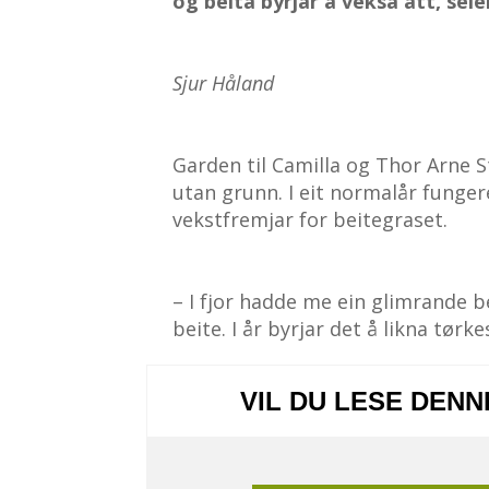
og beita byrjar å veksa att, sei
Sjur Håland
Garden til Camilla og Thor Arne St
utan grunn. I eit normalår funger
vekstfremjar for beitegraset.
– I fjor hadde me ein glimrande
beite. I år byrjar det å likna tø
VIL DU LESE DEN