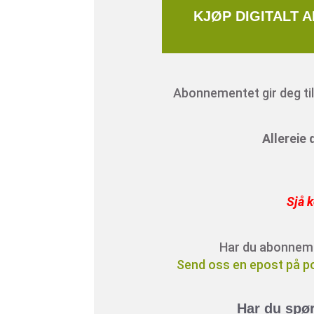
KJØP DIGITALT 
Abonnementet gir deg tilg
Allereie
Sjå k
Har du abonnement
Send oss en epost på p
Har du spø