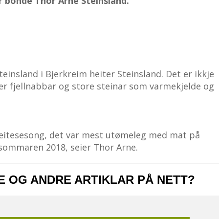
er bonde Thor Arne Steinsland.
einsland i Bjerkreim heiter Steinsland. Det er ikkje
er fjellnabbar og store steinar som varmekjelde og
 beitesesong, det var mest utømeleg med mat på
rkesommaren 2018, seier Thor Arne.
NE OG ANDRE ARTIKLAR PÅ NETT?