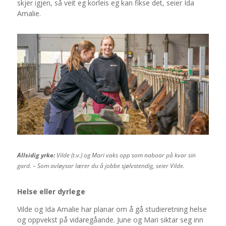
skjer igjen, så veit eg korleis eg kan fikse det, seier Ida
Amalie.
Allsidig yrke:
Vilde (t.v.) og Mari vaks opp som naboar på kvar sin
gard. – Som avløysar lærer du å jobbe sjølvstendig, seier Vilde.
Helse eller dyrlege
Vilde og Ida Amalie har planar om å gå studieretning helse
og oppvekst på vidaregåande. June og Mari siktar seg inn