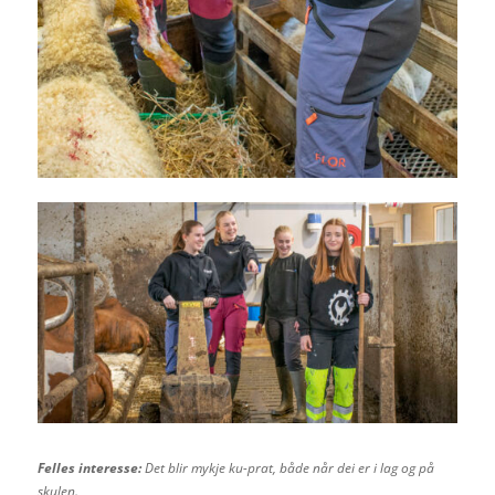
Felles interesse:
Det blir mykje ku-prat, både når dei er i lag og på
skulen.