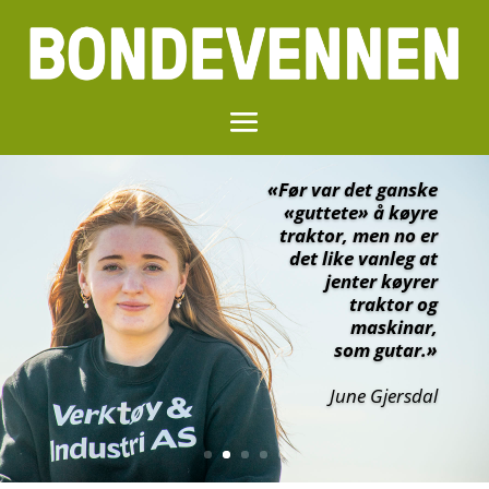
«Før var det ganske
«guttete» å køyre
traktor, men no er
«Du treng ikkje
det like vanleg at
ha erfaring
jenter køyrer
frå før.»
traktor og
maskinar,
Ida Amalie Skårland
som gutar.»
June Gjersdal
Klikk