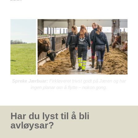
Å sjå dyra:
Å ha eit auge for om dyra er friske er ein viktig
eigenskap, både som avløysar og bonde.
Har du lyst til å bli
avløysar?