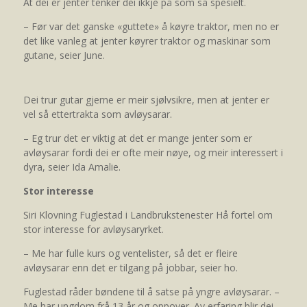
At dei er jenter tenker dei ikkje på som så spesielt.
– Før var det ganske «guttete» å køyre traktor, men no er
det like vanleg at jenter køyrer traktor og maskinar som
gutane, seier June.
Dei trur gutar gjerne er meir sjølvsikre, men at jenter er
vel så ettertrakta som avløysarar.
– Eg trur det er viktig at det er mange jenter som er
avløysarar fordi dei er ofte meir nøye, og meir interessert i
dyra, seier Ida Amalie.
Stor interesse
Siri Klovning Fuglestad i Landbrukstenester Hå fortel om
stor interesse for avløysaryrket.
– Me har fulle kurs og ventelister, så det er fleire
avløysarar enn det er tilgang på jobbar, seier ho.
Fuglestad råder bøndene til å satse på yngre avløysarar. –
Me har ungdom frå 13 år og oppover. Av erfaring blir dei