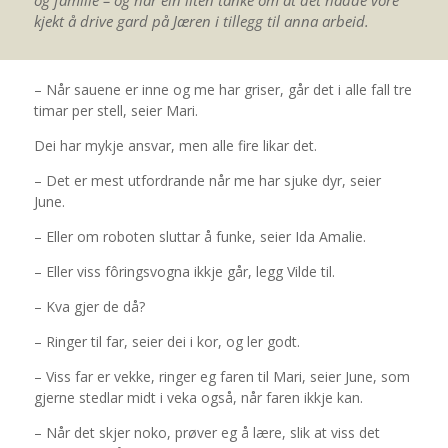
og familie – og har ein liten tanke om at det hadde vore
kjekt å drive gard på Jæren i tillegg til anna arbeid.
– Når sauene er inne og me har griser, går det i alle fall tre
timar per stell, seier Mari.
Dei har mykje ansvar, men alle fire likar det.
– Det er mest utfordrande når me har sjuke dyr, seier
June.
– Eller om roboten sluttar å funke, seier Ida Amalie.
– Eller viss fôringsvogna ikkje går, legg Vilde til.
– Kva gjer de då?
– Ringer til far, seier dei i kor, og ler godt.
– Viss far er vekke, ringer eg faren til Mari, seier June, som
gjerne stedlar midt i veka også, når faren ikkje kan.
– Når det skjer noko, prøver eg å lære, slik at viss det