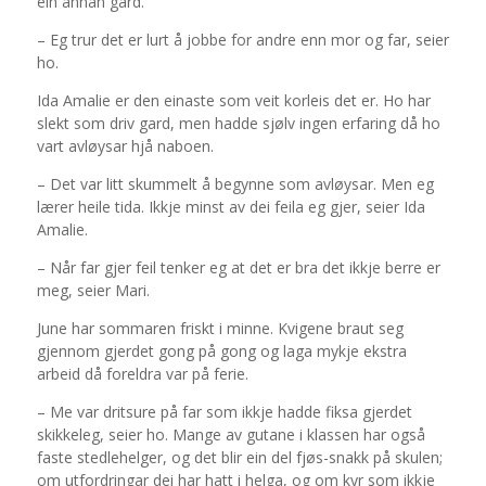
ein annan gard.
– Eg trur det er lurt å jobbe for andre enn mor og far, seier
ho.
Ida Amalie er den einaste som veit korleis det er. Ho har
slekt som driv gard, men hadde sjølv ingen erfaring då ho
vart avløysar hjå naboen.
– Det var litt skummelt å begynne som avløysar. Men eg
lærer heile tida. Ikkje minst av dei feila eg gjer, seier Ida
Amalie.
– Når far gjer feil tenker eg at det er bra det ikkje berre er
meg, seier Mari.
June har sommaren friskt i minne. Kvigene braut seg
gjennom gjerdet gong på gong og laga mykje ekstra
arbeid då foreldra var på ferie.
– Me var dritsure på far som ikkje hadde fiksa gjerdet
skikkeleg, seier ho. Mange av gutane i klassen har også
faste stedlehelger, og det blir ein del fjøs-snakk på skulen;
om utfordringar dei har hatt i helga, og om kyr som ikkje