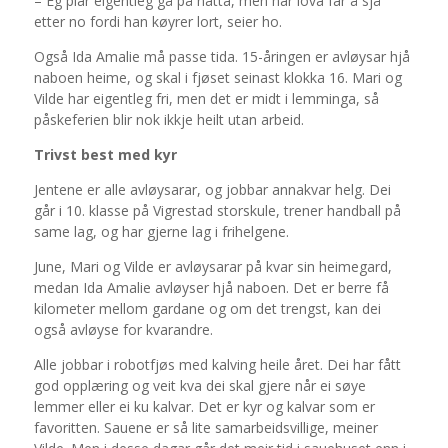
– Eg plar eigentleg gå på natta, men har lova far å sjå
etter no fordi han køyrer lort, seier ho.
Også Ida Amalie må passe tida. 15-åringen er avløysar hjå
naboen heime, og skal i fjøset seinast klokka 16. Mari og
Vilde har eigentleg fri, men det er midt i lemminga, så
påskeferien blir nok ikkje heilt utan arbeid.
Trivst best med kyr
Jentene er alle avløysarar, og jobbar annakvar helg. Dei
går i 10. klasse på Vigrestad storskule, trener handball på
same lag, og har gjerne lag i frihelgene.
June, Mari og Vilde er avløysarar på kvar sin heimegard,
medan Ida Amalie avløyser hjå naboen. Det er berre få
kilometer mellom gardane og om det trengst, kan dei
også avløyse for kvarandre.
Alle jobbar i robotfjøs med kalving heile året. Dei har fått
god opplæring og veit kva dei skal gjere når ei søye
lemmer eller ei ku kalvar. Det er kyr og kalvar som er
favoritten. Sauene er så lite samarbeidsvillige, meiner