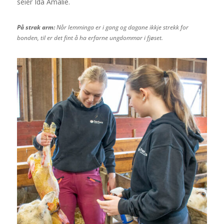
seier Ida Amalie.
På strak arm:
Når lemminga er i gang og dagane ikkje strekk for
bonden, til er det fint å ha erfarne ungdommar i fjøset.