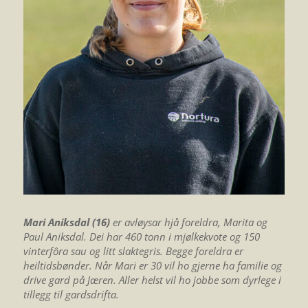
Mari Aniksdal (16)
er avløysar hjå foreldra, Marita og
Paul Aniksdal. Dei har 460 tonn i mjølkekvote og 150
vinterfôra sau og litt slaktegris. Begge foreldra er
heiltidsbønder. Når Mari er 30 vil ho gjerne ha familie og
drive gard på Jæren. Aller helst vil ho jobbe som dyrlege i
tillegg til gardsdrifta.