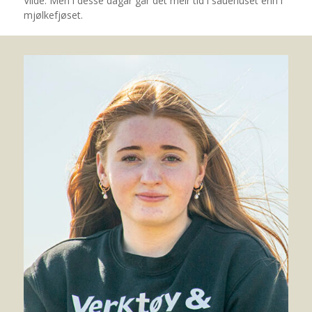
Vilde. Men i desse dagar går det meir tid i sauehuset enn i
mjølkefjøset.