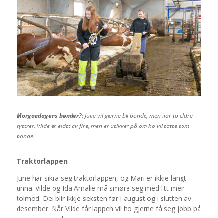
Morgondagens bønder?:
June vil gjerne bli bonde, men har to eldre
systrer. Vilde er eldst av fire, men er usikker på om ho vil satse som
bonde.
Traktorlappen
June har sikra seg traktorlappen, og Mari er ikkje langt
unna. Vilde og Ida Amalie må smøre seg med litt meir
tolmod. Dei blir ikkje seksten før i august og i slutten av
desember. Når Vilde får lappen vil ho gjerne få seg jobb på