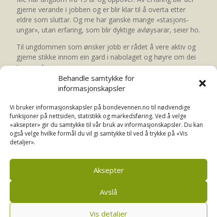
gjerne verande i jobben og er blir klar til å overta etter
eldre som sluttar. Og me har ganske mange «stasjons-
ungar», utan erfaring, som blir dyktige avløysarar, seier ho.
Til ungdommen som ønsker jobb er rådet å vere aktiv og
gjerne stikke innom ein gard i nabolaget og høyre om dei
treng avløysar.
Behandle samtykke for
– Det viser initiativ og pågangsmot, og at du verkeleg har
informasjonskapsler
lyst til å jobbe på gard, seier Fuglestad.
Vi bruker informasjonskapsler på bondevennen.no til nødvendige
funksjoner på nettsiden, statistikk og markedsføring. Ved å velge
«aksepter» gir du samtykke til vår bruk av informasjonskapsler. Du kan
Del på Facebook
også velge hvilke formål du vil gi samtykke til ved å trykke på «Vis
detaljer».
Aksepter
Avslå
Vis detaljer