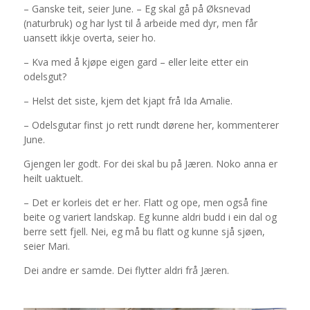
– Ganske teit, seier June. – Eg skal gå på Øksnevad
(naturbruk) og har lyst til å arbeide med dyr, men får
uansett ikkje overta, seier ho.
– Kva med å kjøpe eigen gard – eller leite etter ein
odelsgut?
– Helst det siste, kjem det kjapt frå Ida Amalie.
– Odelsgutar finst jo rett rundt dørene her, kommenterer
June.
Gjengen ler godt. For dei skal bu på Jæren. Noko anna er
heilt uaktuelt.
– Det er korleis det er her. Flatt og ope, men også fine
beite og variert landskap. Eg kunne aldri budd i ein dal og
berre sett fjell. Nei, eg må bu flatt og kunne sjå sjøen,
seier Mari.
Dei andre er samde. Dei flytter aldri frå Jæren.