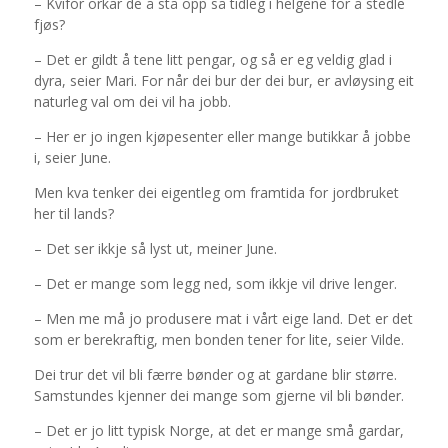
– Kvifor orkar de å stå opp så tidleg i helgene for å stedle
fjøs?
– Det er gildt å tene litt pengar, og så er eg veldig glad i
dyra, seier Mari. For når dei bur der dei bur, er avløysing eit
naturleg val om dei vil ha jobb.
– Her er jo ingen kjøpesenter eller mange butikkar å jobbe
i, seier June.
Men kva tenker dei eigentleg om framtida for jordbruket
her til lands?
– Det ser ikkje så lyst ut, meiner June.
– Det er mange som legg ned, som ikkje vil drive lenger.
– Men me må jo produsere mat i vårt eige land. Det er det
som er berekraftig, men bonden tener for lite, seier Vilde.
Dei trur det vil bli færre bønder og at gardane blir større.
Samstundes kjenner dei mange som gjerne vil bli bønder.
– Det er jo litt typisk Norge, at det er mange små gardar,