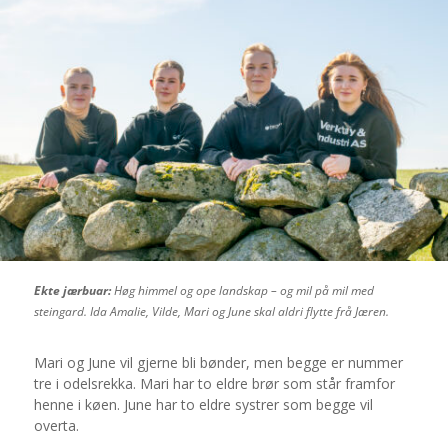
Ekte jærbuar:
Høg himmel og ope landskap – og mil på mil med
steingard. Ida Amalie, Vilde, Mari og June skal aldri flytte frå Jæren.
Mari og June vil gjerne bli bønder, men begge er nummer
tre i odelsrekka. Mari har to eldre brør som står framfor
henne i køen. June har to eldre systrer som begge vil
overta.