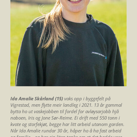
Ida Amalie Skårland (15)
vaks opp i byggefelt på
Vigrestad, men flytte meir landleg i 2021. 13 år gammal
bytta ho ut vaskejobben til fordel for avløysarjobb hjå
naboen, Iris og Jone Sør-Reime. Ei drift med 550 tonn i
kvote og storfekjøt, begge har litt arbeid utanom garden.
Når Ida Amalie rundar 30 år, håper ho å ha fast arbeid