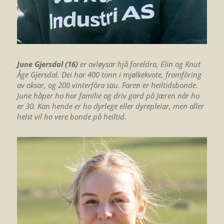
June Gjersdal (16)
er avløysar hjå foreldra, Elin og Knut
Åge Gjersdal. Dei har 400 tonn i mjølkekvote, framfôring
av oksar, og 200 vinterfôra sau. Faren er heiltidsbonde.
June håper ho har familie og driv gard på Jæren når ho
er 30. Kan hende er ho dyrlege eller dyrepleiar, men aller
helst vil ho vere bonde på heiltid.