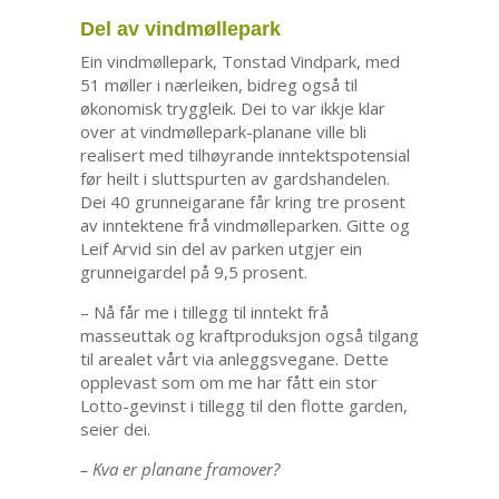
Del av vindmøllepark
Ein vindmøllepark, Tonstad Vindpark, med
51 møller i nærleiken, bidreg også til
økonomisk tryggleik. Dei to var ikkje klar
over at vindmøllepark-planane ville bli
realisert med tilhøyrande inntektspotensial
før heilt i sluttspurten av gardshandelen.
Dei 40 grunneigarane får kring tre prosent
av inntektene frå vindmølleparken. Gitte og
Leif Arvid sin del av parken utgjer ein
grunneigardel på 9,5 prosent.
– Nå får me i tillegg til inntekt frå
masseuttak og kraftproduksjon også tilgang
til arealet vårt via anleggsvegane. Dette
opplevast som om me har fått ein stor
Lotto-gevinst i tillegg til den flotte garden,
seier dei.
– Kva er planane framover?