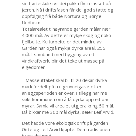
sin fjørfeskule før dei pakka flyttelasset på
Jæren. Nå i driftsfasen får dei god støtte og
oppfølging frå både Nortura og Børge
Undheim.
Totalarealet tilhøyrande garden målar nær
4.000 mål. Av dette er mykje skog og noko
fjellbeite. Kulturbeite er det mindre av.
Garden har også mykje dyrka areal, 255
mål. I samband med bygging av eit
vindkraftverk, blir det teke ut masse på
eigedomen.
– Masseuttaket skal bli til 20 dekar dyrka
mark fordelt på tre grunneigarar etter
anleggsperioden er over. I tillegg har me
søkt kommunen om å få dyrka opp eit par
myrar. Samla vil arealet utgjera kring 50 mål.
Då bikkar me 300 mål dyrka, seier Leif Arvid.
Det hadde vore økologisk drift på garden
Gitte og Leif Arvid kjøpte. Den tradisjonen
braut dei med.