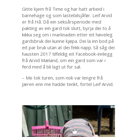
Gitte kjem frå Time og har hatt arbeid i
barnehage og som lastebilsjåfør. Leif Arvid
er frå Hå. Då ein seksårsperiode med
pakting av ein gard tok slutt, byrja dei to å
kikka seg om i marknaden etter eit høveleg
gardsbruk dei kunne kjøpa. Dei la inn bod på
eit par bruk utan at dei fekk napp. Så såg dei
hausten 2017 tilfeldig eit Facebook-innlegg
frå Arvid Mæland, om ein gard som var i
ferd med å bli lagt ut for sal.
– Me tok turen, som nok var lengre frå
Jæren enn me hadde tenkt, fortel Leif Arvid.