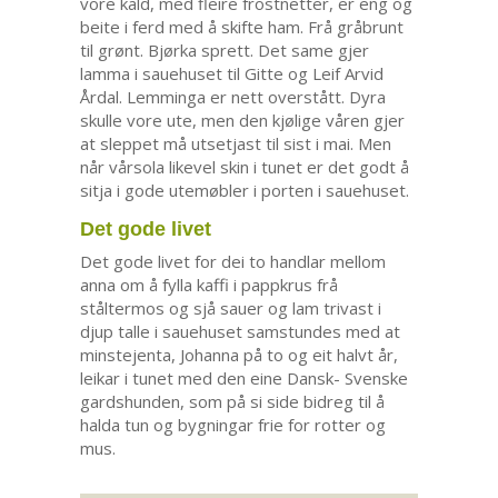
vore kald, med fleire frostnetter, er eng og
beite i ferd med å skifte ham. Frå gråbrunt
til grønt. Bjørka sprett. Det same gjer
lamma i sauehuset til Gitte og Leif Arvid
Årdal. Lemminga er nett overstått. Dyra
skulle vore ute, men den kjølige våren gjer
at sleppet må utsetjast til sist i mai. Men
når vårsola likevel skin i tunet er det godt å
sitja i gode utemøbler i porten i sauehuset.
Det gode livet
Det gode livet for dei to handlar mellom
anna om å fylla kaffi i pappkrus frå
ståltermos og sjå sauer og lam trivast i
djup talle i sauehuset samstundes med at
minstejenta, Johanna på to og eit halvt år,
leikar i tunet med den eine Dansk- Svenske
gardshunden, som på si side bidreg til å
halda tun og bygningar frie for rotter og
mus.