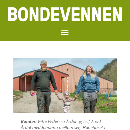
Bønder:
Gitte Pedersen Årdal og Leif Arvid
Årdal med Johanna mellom seg. Hønehuset i