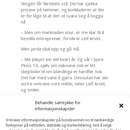
Skogen får førebels stå. Dei har sjekka
prisane på tømmer, og konkluderer at dei
er for låge til at det vil svara seg å hogga
nå.
– Men om marknaden snur, er me klar til å
bestilla entreprenør, forsikrar Leif Arvid.
Men jorda skal opp og gå. Nå.
– Me pløyer ein del kvart år. Eg sår i Spire
Pluss 10, sjølv om naboane nok er litt
skeptiske til om blandinga er hardfør nok.
Det har med vane å gjera. Dessutan har dei
sistre vintrane vore milde, seier Leif Arvid,
og smiler.
Gitte forklarar det på sin måte.
Behandle samtykke for
informasjonskapsler
– Det handlar om ein jærbonde som har
flytta til fjells!
Vi bruker informasjonskapsler på bondevennen.no til nødvendige
funksjoner på nettsiden, statistikk og markedsføring. Ved å velge