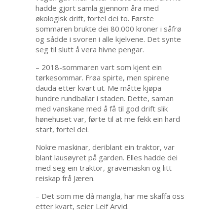
hadde gjort samla gjennom åra med
økologisk drift, fortel dei to. Første
sommaren brukte dei 80.000 kroner i såfrø
og sådde i svoren i alle kjelvene. Det synte
seg til slutt å vera hivne pengar.
– 2018-sommaren vart som kjent ein
tørkesommar. Frøa spirte, men spirene
dauda etter kvart ut. Me måtte kjøpa
hundre rundballar i staden. Dette, saman
med vanskane med å få til god drift slik
hønehuset var, førte til at me fekk ein hard
start, fortel dei.
Nokre maskinar, deriblant ein traktor, var
blant lausøyret på garden. Elles hadde dei
med seg ein traktor, gravemaskin og litt
reiskap frå Jæren.
– Det som me då mangla, har me skaffa oss
etter kvart, seier Leif Arvid.