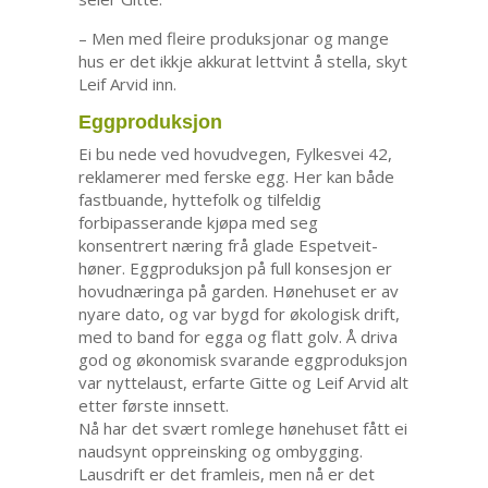
– Men med fleire produksjonar og mange
hus er det ikkje akkurat lettvint å stella, skyt
Leif Arvid inn.
Eggproduksjon
Ei bu nede ved hovudvegen, Fylkesvei 42,
reklamerer med ferske egg. Her kan både
fastbuande, hyttefolk og tilfeldig
forbipasserande kjøpa med seg
konsentrert næring frå glade Espetveit-
høner. Eggproduksjon på full konsesjon er
hovudnæringa på garden. Hønehuset er av
nyare dato, og var bygd for økologisk drift,
med to band for egga og flatt golv. Å driva
god og økonomisk svarande eggproduksjon
var nyttelaust, erfarte Gitte og Leif Arvid alt
etter første innsett.
Nå har det svært romlege hønehuset fått ei
naudsynt oppreinsking og ombygging.
Lausdrift er det framleis, men nå er det