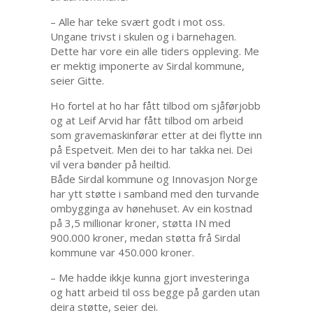
– Alle har teke svært godt i mot oss.
Ungane trivst i skulen og i barnehagen.
Dette har vore ein alle tiders oppleving. Me
er mektig imponerte av Sirdal kommune,
seier Gitte.
Ho fortel at ho har fått tilbod om sjåførjobb
og at Leif Arvid har fått tilbod om arbeid
som gravemaskinførar etter at dei flytte inn
på Espetveit. Men dei to har takka nei. Dei
vil vera bønder på heiltid.
Både Sirdal kommune og Innovasjon Norge
har ytt støtte i samband med den turvande
ombygginga av hønehuset. Av ein kostnad
på 3,5 millionar kroner, støtta IN med
900.000 kroner, medan støtta frå Sirdal
kommune var 450.000 kroner.
– Me hadde ikkje kunna gjort investeringa
og hatt arbeid til oss begge på garden utan
deira støtte, seier dei.