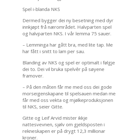
Spel i-blanda NKS
Dermed bygger dei ny besetning med dyr
innkjøpt frå nærområdet. Halvparten spel
og halvparten NKS. I vår lemma 75 sauer.
– Lemminga har gått bra, med lite tap. Me
har fått i snitt to lam per sau.
Blanding av NKS og spel er optimalt i følgje
dei to. Dei vil bruka spelvêr på søyene
framover.
– På den måten får me med oss dei gode
morseigenskapane til spelsauen medan me
får med oss vekta og mjølkeproduksjonen
til NKS, seier Gitte.
Gitte og Leif Arvid mister ikkje
nattesvevnen, sjølv om gjeldsposten i
rekneskapen er på drygt 12,3 millionar
kroner.