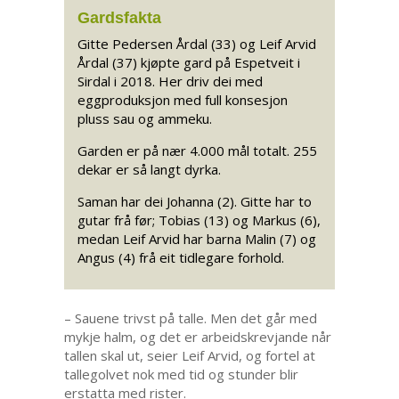
Gardsfakta
Gitte Pedersen Årdal (33) og Leif Arvid
Årdal (37) kjøpte gard på Espetveit i
Sirdal i 2018. Her driv dei med
eggproduksjon med full konsesjon
pluss sau og ammeku.
Garden er på nær 4.000 mål totalt. 255
dekar er så langt dyrka.
Saman har dei Johanna (2). Gitte har to
gutar frå før; Tobias (13) og Markus (6),
medan Leif Arvid har barna Malin (7) og
Angus (4) frå eit tidlegare forhold.
– Sauene trivst på talle. Men det går med
mykje halm, og det er arbeidskrevjande når
tallen skal ut, seier Leif Arvid, og fortel at
tallegolvet nok med tid og stunder blir
erstatta med rister.