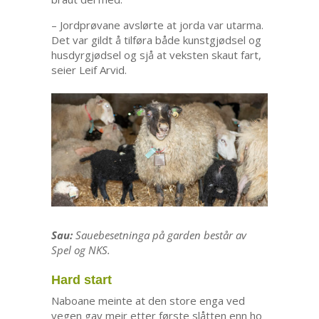
– Jordprøvane avslørte at jorda var utarma.
Det var gildt å tilføra både kunstgjødsel og
husdyrgjødsel og sjå at veksten skaut fart,
seier Leif Arvid.
Sau:
Sauebesetninga på garden består av
Spel og NKS.
Hard start
Naboane meinte at den store enga ved
vegen gav meir etter første slåtten enn ho