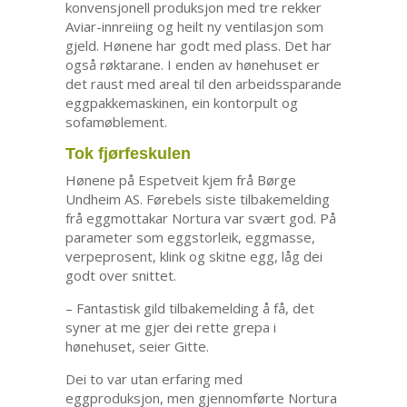
konvensjonell produksjon med tre rekker
Aviar-innreiing og heilt ny ventilasjon som
gjeld. Hønene har godt med plass. Det har
også røktarane. I enden av hønehuset er
det raust med areal til den arbeidssparande
eggpakkemaskinen, ein kontorpult og
sofamøblement.
Tok fjørfeskulen
Hønene på Espetveit kjem frå Børge
Undheim AS. Førebels siste tilbakemelding
frå eggmottakar Nortura var svært god. På
parameter som eggstorleik, eggmasse,
verpeprosent, klink og skitne egg, låg dei
godt over snittet.
– Fantastisk gild tilbakemelding å få, det
syner at me gjer dei rette grepa i
hønehuset, seier Gitte.
Dei to var utan erfaring med
eggproduksjon, men gjennomførte Nortura