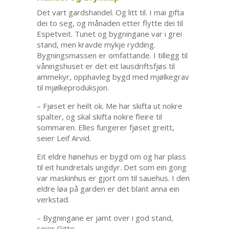
Det vart gardshandel. Og litt til. I mai gifta
dei to seg, og månaden etter flytte dei til
Espetveit. Tunet og bygningane var i grei
stand, men kravde mykje rydding.
Bygningsmassen er omfattande. I tillegg til
våningshuset er det eit lausdriftsfjøs til
ammekyr, opphavleg bygd med mjølkegrav
til mjølkeproduksjon.
– Fjøset er heilt ok. Me har skifta ut nokre
spalter, og skal skifta nokre fleire til
sommaren. Elles fungerer fjøset greitt,
seier Leif Arvid.
Eit eldre hønehus er bygd om og har plass
til eit hundretals ungdyr. Det som ein gong
var maskinhus er gjort om til sauehus. I den
eldre løa på garden er det blant anna ein
verkstad.
– Bygningane er jamt over i god stand,
seier Gitte.