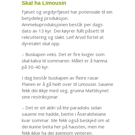
Skal ha Limousin
Fjøset og ungdyrfjøset har potensiale til ein
betydeleg produksjon.
Ammekuproduksjonen består per dags
dato av 13 kyr. Dei køyrer fullt påsett til
rekruttering og slakt. Leif Arvid fortel at
dyretalet skal opp.
– Buskapen veks. Det er fire kviger som
skal kalva til sommaren. Målet er å hamna
på 30-40 kyr.
I dag består buskapen av fleire rasar.
Planen er å gå heilt over til Limousin. Sauene
fekk dei ikkje med seg, grunna Mattilsynet
sine restriksjonar.
– Det er eit aldri så lite paradoks sidan
sauene me hadde, beitte i Åseralsheiane
kvar sommar. Me fekk også beskjed om at
dei kunne beita her på hausten, men me
fekk ikkje ha dei gjennom vinteren.