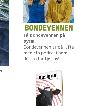
Få Bondevennen på
øyra!
Bondevennen er på lufta
med ein podcast som
det luktar fjøs av!
nd