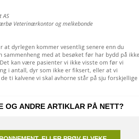
t AS
 Nærbø Veterinærkontor og melkebonde
er at dyrlegen kommer vesentlig senere enn du
en sammenheng med at besøket før har bydd på ikk
Det kan være pasienter vi ikke visste om før vi
i antall, dyr som ikke er fiksert, eller at vi
e ti kalvene vi skal avhorne står på sju forskjellige
NE OG ANDRE ARTIKLAR PÅ NETT?
ABONNEMENT, ELLER PRØV EI VEKE