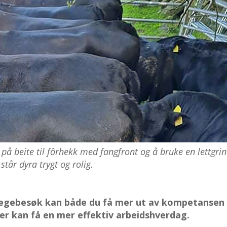
 på beite til fôrhekk med fangfront og å bruke en lettgri
står dyra trygt og rolig.
rlegebesøk kan både du få mer ut av kompetansen
ger kan få en mer effektiv arbeidshverdag.