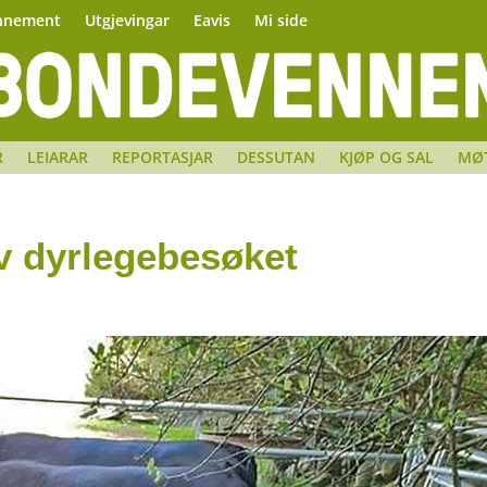
nnement
Utgjevingar
Eavis
Mi side
R
LEIARAR
REPORTASJAR
DESSUTAN
KJØP OG SAL
MØ
av dyrlegebesøket