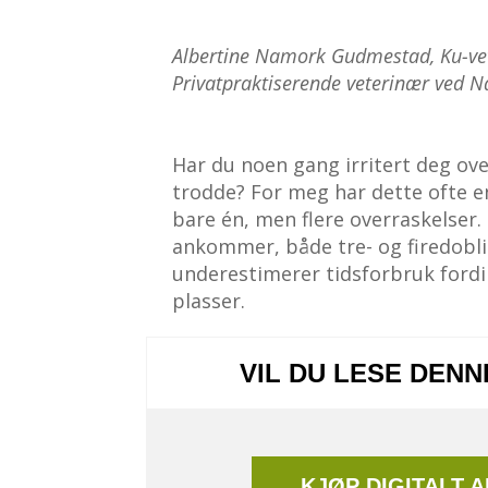
Albertine Namork Gudmestad, Ku-ve
Privatpraktiserende veterinær ved
Har du noen gang irritert deg ov
trodde? For meg har dette ofte 
bare én, men flere overraskelser. 
ankommer, både tre- og firedobling 
underestimerer tidsforbruk fordi d
plasser.
VIL DU LESE DEN
KJØP DIGITALT 