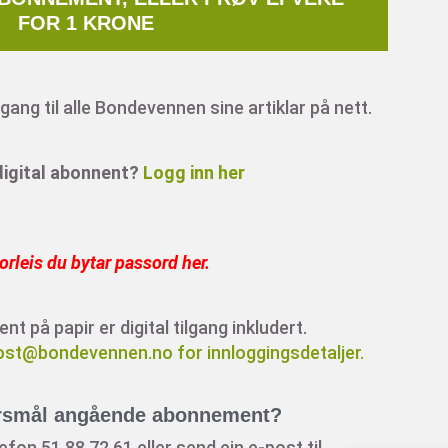
FOR 1 KRONE
ang til alle Bondevennen sine artiklar på nett.
 digital abonnent?
Logg inn her
orleis du bytar passord her
.
 på papir er digital tilgang inkludert.
ost@bondevennen.no for innloggingsdetaljer.
rsmål angående abonnement?
fon 51 88 72 61 eller send ein e-post til