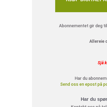
Abonnementet gir deg tilg
Allereie
Sjå k
Har du abonnement
Send oss en epost på p
Har du spø
Kontakt oss på tele