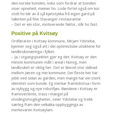
den norske bonden, noko som fordrar at bonden
viser opneheit, meiner ho. Lode fortel også om kor
stolt ho blir av å sjå kjøtstykka frå eigen gard på
tallerken på fine Stavanger-restaurantar.
– Det er ein stor, motiverande faktor, slår ho fast.
Positive på Kvitsøy
Ordføraren i Kvitsøy kommune, Mirjam Ydstebø,
kjenner seg også att i dei optimistiske utsiktene for
landbruksnæringa i fylket.
– Ja, i utgangspunktet gjer eg det. Kvitsøy er den
minste kommunen målt i areal i Noreg, men
landbruket er viktig her. Det er likevel stor skilnad
mellom Jæren og min kommune. Dei fleste her har
jobb ved sidan av garden, men mange har ein sterk
identitet som bonde. Eg merkar framtidstrua i form
av nybygg og nye robotfjøs. Bøndene i Kvitsøy er
framoverlente, trass i mangel på
utvidingsmoglegheiter, seier Ydstebø og trekk
særleg fram den vellukka oppbygginga av
merkevaren Kvitsøylam.