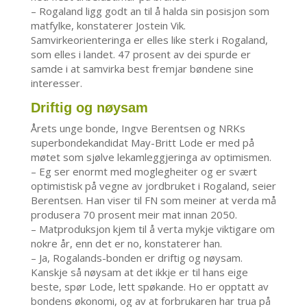
– Rogaland ligg godt an til å halda sin posisjon som
matfylke, konstaterer Jostein Vik.
Samvirkeorienteringa er elles like sterk i Rogaland,
som elles i landet. 47 prosent av dei spurde er
samde i at samvirka best fremjar bøndene sine
interesser.
Driftig og nøysam
Årets unge bonde, Ingve Berentsen og NRKs
superbondekandidat May-Britt Lode er med på
møtet som sjølve lekamleggjeringa av optimismen.
– Eg ser enormt med moglegheiter og er svært
optimistisk på vegne av jordbruket i Rogaland, seier
Berentsen. Han viser til FN som meiner at verda må
produsera 70 prosent meir mat innan 2050.
– Matproduksjon kjem til å verta mykje viktigare om
nokre år, enn det er no, konstaterer han.
– Ja, Rogalands-bonden er driftig og nøysam.
Kanskje så nøysam at det ikkje er til hans eige
beste, spør Lode, lett spøkande. Ho er opptatt av
bondens økonomi, og av at forbrukaren har trua på