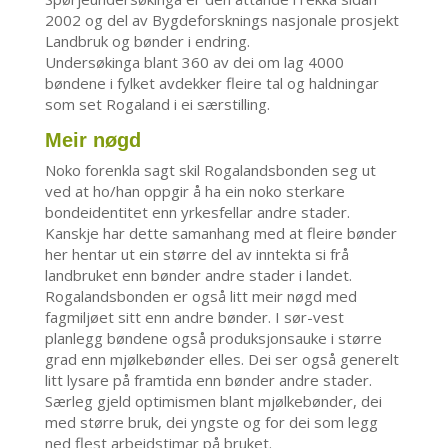
2002 og del av Bygdeforsknings nasjonale prosjekt
Landbruk og bønder i endring.
Undersøkinga blant 360 av dei om lag 4000
bøndene i fylket avdekker fleire tal og haldningar
som set Rogaland i ei særstilling.
Meir nøgd
Noko forenkla sagt skil Rogalandsbonden seg ut
ved at ho/han oppgir å ha ein noko sterkare
bondeidentitet enn yrkesfellar andre stader.
Kanskje har dette samanhang med at fleire bønder
her hentar ut ein større del av inntekta si frå
landbruket enn bønder andre stader i landet.
Rogalandsbonden er også litt meir nøgd med
fagmiljøet sitt enn andre bønder. I sør-vest
planlegg bøndene også produksjonsauke i større
grad enn mjølkebønder elles. Dei ser også generelt
litt lysare på framtida enn bønder andre stader.
Særleg gjeld optimismen blant mjølkebønder, dei
med større bruk, dei yngste og for dei som legg
ned flest arbeidstimar på bruket.