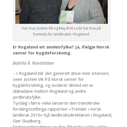
Har trua: Jostein Vik og May Britt Lode har trua på
framtida for landbruket i Rogaland.
Er Rogaland eit annleisfylke? Ja, ifølgje Norsk
senter for bygdeforskning.
Bothild Å. Nordsletten
– I Rogaland blir det generelt drive meir intensivt,
seier Jostein Vik frå Norsk senter for
bygdeforskning, og avslører dimed ein av
skilnadane mellom Rogaland og andre
jordbruksfylke.
Tysdag i førre veke lanserte den trønderske
forskingsstiftinga rapporten «Trender i norsk
landbruk 2016» hjå landbruksdirektøren i Rogaland,
Geir Skadberg.
Spørjeundersøkinga er den åttande i rekka sidan